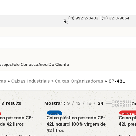
(11) 99212-0433 | (11) 3213-9664
esejos
Fale Conosco
Área Do Cliente
cas
»
Caixas Industriais
»
Caixas Organizadoras
»
CP-42L
 9 results
Mostrar
9
12
18
24
-35%
DESTA
ica pescado CP-
Caixa plástica pescado CP-
Caixa p
DESTAQUE
de 42 litros
42L natural 100% virgem de
42L pret
42 litros