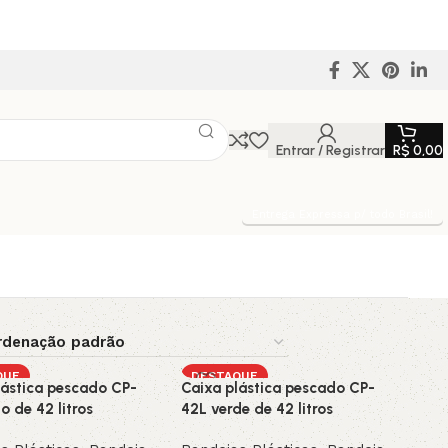
Entrar / Registrar
R$
0,00
Entrega Expressa p/ todo Brasil!
QUE
DESTAQUE
lástica pescado CP-
Caixa plástica pescado CP-
o de 42 litros
42L verde de 42 litros