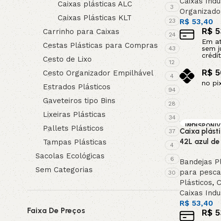
Caixas Indu
Caixas plásticas ALC
3
Organizado
3L
3VX
Caixas Plásticas KLT
23
R$
53,40
R$
5
Carrinho para Caixas
24
Em a
A
AX
Cestas Plásticas para Compras
sem j
43
crédit
Cesto de Lixo
12
R$
5
Cesto Organizador Empilhável
CX
D
4
no pi
Estrados Plásticos
94
Adicionar a
Gaveteiros tipo Bins
PL
SPA
28
Lixeiras Plásticas
34
INDISPONI
Pallets Plásticos
Caixa plást
XPA
XPB
37
L / SOB EN
MENDA
42L azul de 
Tampas Plásticas
4
DESTAQUE
Sacolas Ecológicas
6
Bandejas Pl
Sem Categorias
para pesc
30
Plásticos
,
C
Caixas Indu
R$
53,40
Faixa De Preços
R$
5