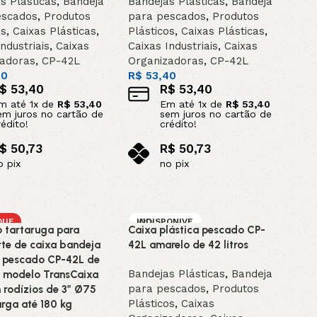
s Plásticas
,
Bandeja
Bandejas Plásticas
,
Bandeja
escados
,
Produtos
para pescados
,
Produtos
os
,
Caixas Plásticas
,
Plásticos
,
Caixas Plásticas
,
ndustriais
,
Caixas
Caixas Industriais
,
Caixas
zadoras
,
CP-42L
Organizadoras
,
CP-42L
40
R$
53,40
$
53,40
R$
53,40
m até
1
x de
R$
53,40
Em até
1
x de
R$
53,40
em juros no cartão de
sem juros no cartão de
rédito!
crédito!
$
50,73
R$
50,73
o pix
no pix
ar ao carrinho
Adicionar ao carrinho
QUE
INDISPONIVE
o tartaruga para
Caixa plástica pescado CP-
L / SOB ENCO
MENDA
rte de caixa bandeja
42L amarelo de 42 litros
a pescado CP-42L de
DESTAQUE
Bandejas Plásticas
,
Bandeja
os modelo TransCaixa
para pescados
,
Produtos
 rodízios de 3” Ø75
Plásticos
,
Caixas
rga até 180 kg