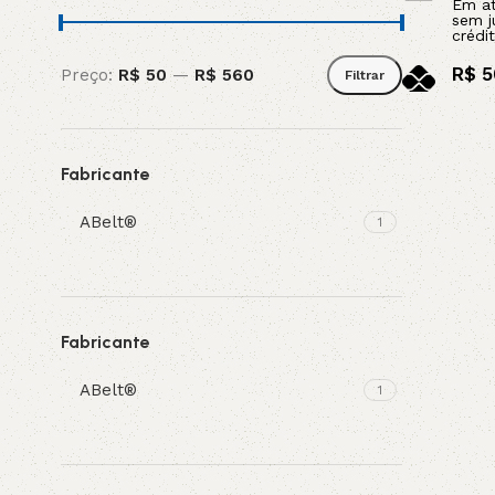
Em a
sem j
crédit
R$
5
Preço:
R$ 50
—
R$ 560
Filtrar
no pi
Leia mais
Fabricante
ABelt®
1
Fabricante
ABelt®
1