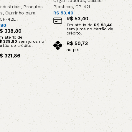
Organizadoras
,
Caixas
ndustriais
,
Produtos
Plásticas
,
CP-42L
AVX
os
,
Carrinho para
R$
53,40
R$
53,40
CP-42L
Em até
1
x de
R$
53,40
,80
CC
sem juros no cartão de
$
338,80
crédito!
m até
1
x de
$
338,80
sem juros no
R$
50,73
PK
artão de crédito!
no pix
$
321,86
Leia mais
Z
TB
o pix
ar ao carrinho