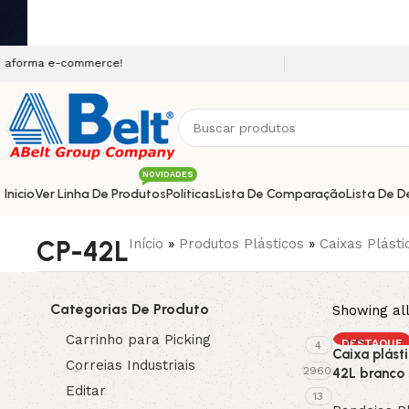
e-commerce!
NOVIDADES
Inicio
Ver Linha De Produtos
Políticas
Lista De Comparação
Lista De D
CP-42L
Início
»
Produtos Plásticos
»
Caixas Plásti
Categorias De Produto
Showing all
Carrinho para Picking
DESTAQUE
4
Caixa plást
Correias Industriais
2960
42L branco 
Editar
13