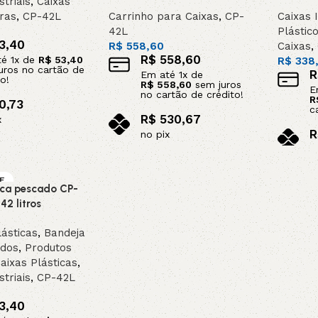
striais
,
Caixas
ras
,
CP-42L
Carrinho para Caixas
,
CP-
Caixas I
5V
5VX
AA
42L
Plástic
3,40
R$
558,60
Caixas
,
R$
558,60
té
1
x de
R$
53,40
R$
338
B
BX
C
uros no cartão de
R
Em até
1
x de
o!
R$
558,60
sem juros
E
no cartão de crédito!
R
0,73
PJ
PJ
PK
c
R$
530,67
x
R
no pix
o carrinho
SPB
SPC
SP
n
Adicionar ao carrinho
Adicion
VE
ica pescado CP-
XPZ
ZX
CO
42 litros
ásticas
,
Bandeja
ados
,
Produtos
aixas Plásticas
,
striais
,
CP-42L
3,40