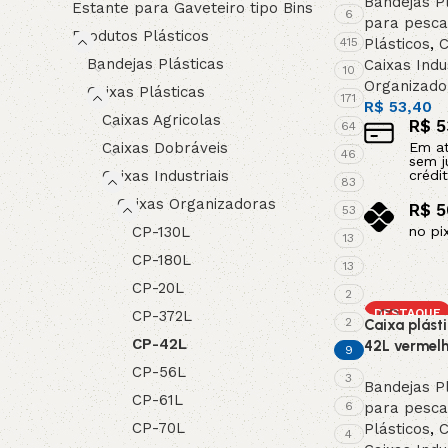
Bandejas Pl
Estante para Gaveteiro tipo Bins
6
para pesc
Produtos Plásticos
415
Plásticos
,
C
Bandejas Plásticas
Caixas Indu
10
Organizado
Caixas Plásticas
171
R$
53,40
Caixas Agricolas
R$
5
64
Caixas Dobráveis
Em a
46
sem j
Caixas Industriais
crédit
83
Caixas Organizadoras
R$
5
53
CP-130L
no pi
13
Adicionar a
CP-180L
13
CP-20L
2
DESTAQUE
CP-372L
2
Caixa plást
CP-42L
42L vermelh
9
CP-56L
3
Bandejas Pl
CP-61L
6
para pesc
CP-70L
Plásticos
,
C
4