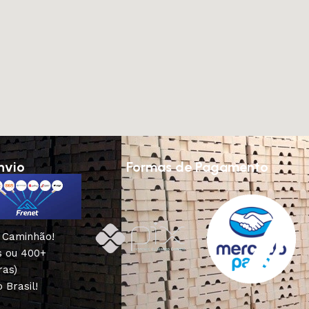
nvio
Formas de Pagamento
u Caminhão!
s ou 400+
ras)
 Brasil!