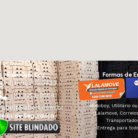
Fale Conosco
Formas de E
(11) 99212-0433
(11) 3213-9664
Motoboy, Utilitário o
abelt@abelt.com.br
(Lalamove, Correio
Selos de Segurança
Transportado
Entrega para todo