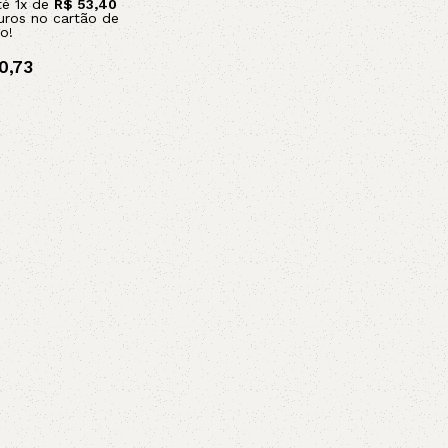
té
1
x de
R$
53,40
uros no cartão de
o!
0,73
x