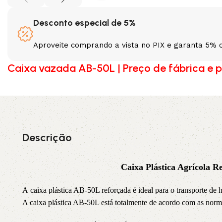
3L
3VX
Desconto especial de 5%
A
AX
Aproveite comprando a vista no PIX e garanta 5% 
Caixa vazada AB-50L | Preço de fábrica e p
CX
D
PL
SPA
XPA
XPB
Descrição
Caixa
Plástica Agrícola 
A caixa plástica AB-50L reforçada é ideal para o transporte de ho
A caixa plástica AB-50L está totalmente de acordo com as normas