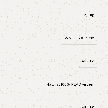
2,3 kg
55 × 36,5 × 31 cm
ABelt®
Natural 100% PEAD virgem
ABelt®