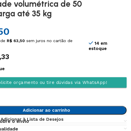
de volumétrica de 50
carga até 35 kg
50
 de
R$
63,50
sem juros no cartão de
14 em
estoque
,33
ue
licite orçamento ou tire dúvidas via WhatsApp!
Adicionar ao carrinho
Adicionar à Lista de Desejos
obre o envio
ualidade