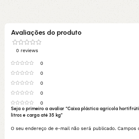
no pix
Adicionar ao carrinho
Adicionar ao carrinho
Avaliações do produto
0 reviews
0
0
0
0
0
Seja o primeiro a avaliar “Caixa plástica agrícola horti
litros e carga até 35 kg”
O seu endereço de e-mail não será publicado.
Campos o