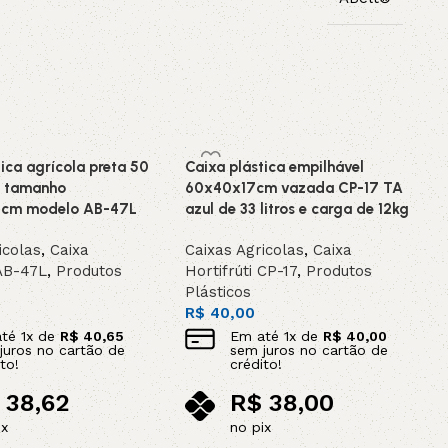
tica agrícola preta 50
Caixa plástica empilhável
kg tamanho
60x40x17cm vazada CP-17 TA
1cm modelo AB-47L
azul de 33 litros e carga de 12kg
icolas
,
Caixa
Caixas Agricolas
,
Caixa
 AB-47L
,
Produtos
Hortifrúti CP-17
,
Produtos
Plásticos
R$
40,00
até
1
x de
R$
40,65
Em até
1
x de
R$
40,00
juros no cartão de
sem juros no cartão de
to!
crédito!
38,62
R$
38,00
ix
no pix