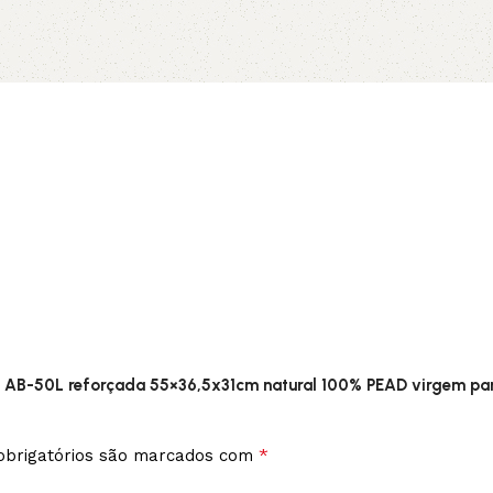
no pix
Adicionar 
Adicionar ao carrinho
frúti AB-50L reforçada 55×36,5x31cm natural 100% PEAD virgem p
*
brigatórios são marcados com