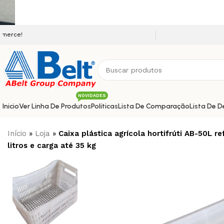
Seja bem vindo a nossa plataforma e-co
NOVIDADES
Inicio
Ver Linha De Produtos
Políticas
Lista De Comparação
Lista De D
Início
»
Loja
»
Caixa plástica agrícola hortifrúti AB-50L
litros e carga até 35 kg