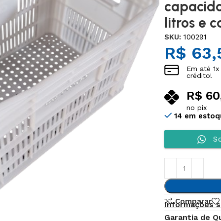
capacida
litros e 
SKU:
100291
R$
63,
Em até
1
x
crédito!
R$
60
no pix
14 em estoq
So
Comparar
Informações s
Garantia de Q