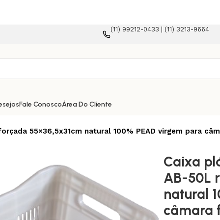
(11) 99212-0433 | (11) 3213-9664
mmerce!
esejos
Fale Conosco
Área Do Cliente
 reforçada 55×36,5x31cm natural 100% PEAD virgem para câm
Caixa plá
AB-50L 
natural 
câmara f