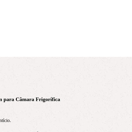
AVX
CC
PK
Z
TB
 para Câmara Frigorífica
tício.