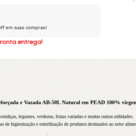
5V
5VX
AA
B
BX
C
off em suas compras!
ronta entrega!
PJ
PJ
PK
SPB
SPC
SP
XPZ
ZX
Reforçada e Vazada AB-50L Natural em PEAD 100% virgem
rtaliças, legumes, verduras, frutas variadas e muitas outras utilidades.
 de higienização e esterilização de produtos destinados ao setor alimen