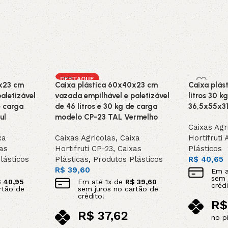
DESTAQUE
0x23 cm
Caixa plástica 60x40x23 cm
Caixa plás
aletizável
vazada empilhável e paletizável
litros 30 
e carga
de 46 litros e 30 kg de carga
36,5x55x3
ul
modelo CP-23 TAL Vermelho
Caixas Agr
xa
Caixas Agricolas
,
Caixa
Hortifruti
as
Hortifruti CP-23
,
Caixas
Plásticos
lásticos
Plásticas
,
Produtos Plásticos
R$
40,65
R$
39,60
Em 
sem 
$
40,95
Em até
1
x de
R$
39,60
crédi
rtão de
sem juros no cartão de
crédito!
R$
R$
37,62
no p