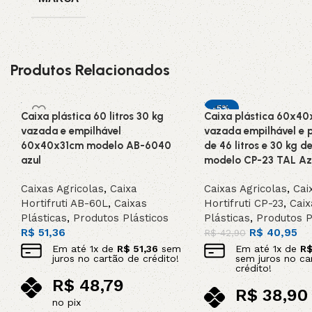
Produtos Relacionados
-5%
Caixa plástica 60 litros 30 kg
Caixa plástica 60x4
DESTAQUE
vazada e empilhável
vazada empilhável e p
60x40x31cm modelo AB-6040
de 46 litros e 30 kg d
azul
modelo CP-23 TAL Az
Caixas Agricolas
,
Caixa
Caixas Agricolas
,
Cai
Hortifruti AB-60L
,
Caixas
Hortifruti CP-23
,
Caix
Plásticas
,
Produtos Plásticos
Plásticas
,
Produtos P
R$
51,36
R$
40,95
R$
42,90
Em até
1
x de
R$
51,36
sem
Em até
1
x de
R
juros no cartão de crédito!
sem juros no ca
crédito!
R$
48,79
R$
38,90
no pix