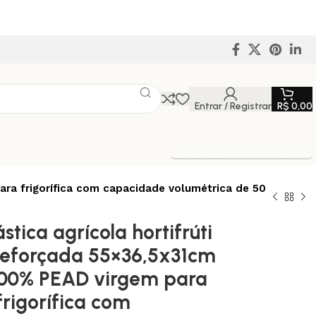
Entrar / Registrar
R$
0,00
Entrega Expressa p/ todo Brasil!
ara frigorífica com capacidade volumétrica de 50
stica agrícola hortifrúti
reforçada 55×36,5x31cm
100% PEAD virgem para
rigorífica com