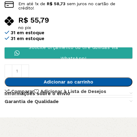
Em até
1
x de
R$
58,73
sem juros no cartão de
crédito!
R$
55,79
no pix
31 em estoque
31 em estoque
Solicite orçamento ou tire dúvidas via
WhatsApp!
Adicionar ao carrinho
Comparar
Adicionar à Lista de Desejos
Informações sobre o envio
Garantia de Qualidade