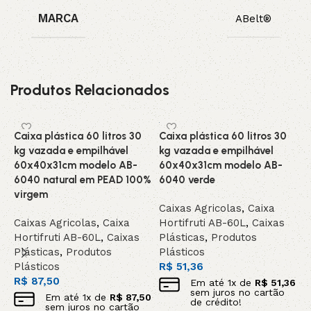
MARCA
ABelt®
Produtos Relacionados
Caixa plástica 60 litros 30
Caixa plástica 60 litros 30
C
kg vazada e empilhável
kg vazada e empilhável
k
60x40x31cm modelo AB-
60x40x31cm modelo AB-
6
6040 natural em PEAD 100%
6040 verde
6
virgem
Caixas Agricolas
,
Caixa
C
Caixas Agricolas
,
Caixa
Hortifruti AB-60L
,
Caixas
H
Hortifruti AB-60L
,
Caixas
Plásticas
,
Produtos
P
Plásticas
,
Produtos
Plásticos
P
Plásticos
R$
51,36
R
R$
87,50
Em até
1
x de
R$
51,36
sem juros no cartão
Em até
1
x de
R$
87,50
de crédito!
sem juros no cartão