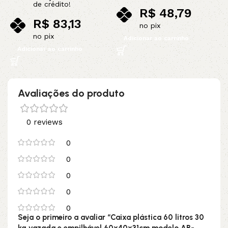
de crédito!
R$
48,79
R$
83,13
no pix
no pix
Adicionar ao carrinho
Adicionar ao carrinho
Avaliações do produto
0 reviews
0
0
0
0
0
Seja o primeiro a avaliar “Caixa plástica 60 litros 30