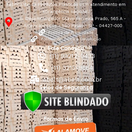
Fabricante de Produtos Plásticos com atendimento em
abrangência nacional!
R. Desembargador Olavo Ferreira Prado, 565 A -
Americanópolis - São Paulo - SP - 04427-000
Política de Privacidade
Política de Troca e Devolução
Fale Conosco
(11) 99212-0433
(11) 3213-9664
abelt@abelt.com.br
Selos de Segurança
Formas de Envio