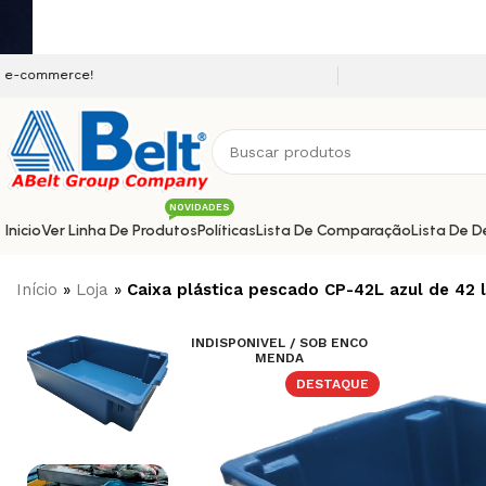
Seja bem vindo a nossa plata
NOVIDADES
Inicio
Ver Linha De Produtos
Políticas
Lista De Comparação
Lista De D
Início
»
Loja
»
Caixa plástica pescado CP-42L azul de 42 l
INDISPONIVEL / SOB ENCO
MENDA
DESTAQUE