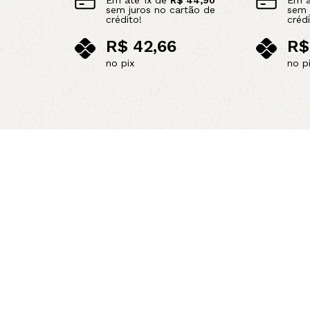
Em até
1
x de
R$
44,90
Em 
sem juros no cartão de
sem 
crédito!
crédi
R$
42,66
R$
no pix
no p
Leia mais
Leia mais