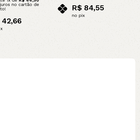
até
1
x de
R$
44,90
juros no cartão de
R$
84,55
to!
no pix
42,66
Adicionar ao carrinho
ix