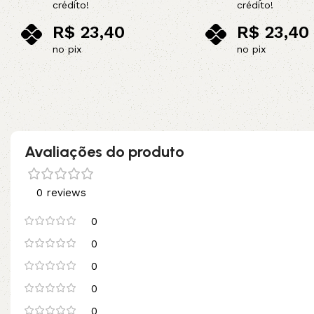
crédito!
crédito!
R$
23,40
R$
23,40
no pix
no pix
Adicionar ao carrinho
Adicionar ao carrinho
Avaliações do produto
0 reviews
0
0
0
0
0