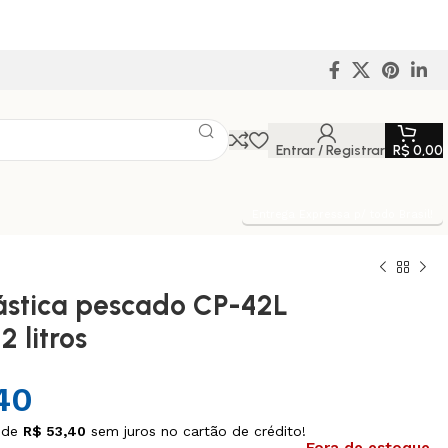
Entrar / Registrar
R$
0,00
Entrega Expressa p/ todo Brasil!
ástica pescado CP-42L
2 litros
40
 de
R$
53,40
sem juros no cartão de crédito!