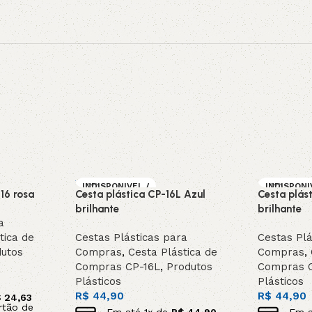
INDISPONIVEL /
INDISPONI
16 rosa
Cesta plástica CP-16L Azul
Cesta plás
SOB ENCOMEN
SOB ENC
DA
DA
brilhante
brilhante
a
tica de
Cestas Plásticas para
Cestas Plá
utos
Compras
,
Cesta Plástica de
Compras
,
Compras CP-16L
,
Produtos
Compras 
Plásticos
Plásticos
R$
44,90
R$
44,90
$
24,63
rtão de