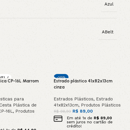
Azul
ABelt
VEL /
-10%
tica CP-16L Marrom
Estrado plástico 41x82x13cm
OMEN
DESTAQUE
cinza
sticas para
Estrados Plásticos
,
Estrado
Cesta Plástica de
41x82x13cm
,
Produtos Plásticos
CP-16L
,
Produtos
R$
89,00
R$
98,90
Em até
1
x de
R$
89,00
sem juros no cartão de
crédito!