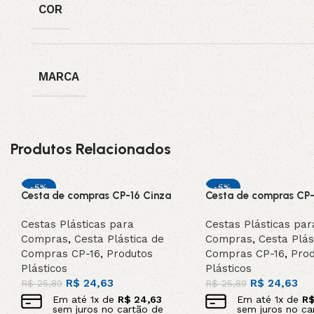
COR
MARCA
Produtos Relacionados
-5%
-5%
Cesta de compras CP-16 Cinza
Cesta de compras CP-
Cestas Plásticas para
Cestas Plásticas par
Compras
,
Cesta Plástica de
Compras
,
Cesta Plás
Compras CP-16
,
Produtos
Compras CP-16
,
Prod
Plásticos
Plásticos
R$
24,63
R$
24,63
R$
25,89
R$
25,89
Em até
1
x de
R$
24,63
Em até
1
x de
R
sem juros no cartão de
sem juros no ca