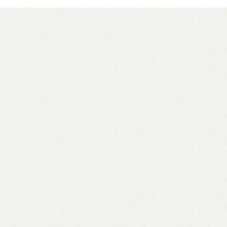
AVX
CC
PK
Z
TB