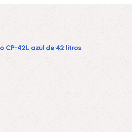
5V
5VX
AA
B
BX
C
PJ
PJ
PK
 CP-42L azul de 42 litros
SPB
SPC
SP
XPZ
ZX