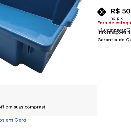
R$
50
no pix
Fora de estoq
Comparar
Informações s
Garantia de Q
off em suas compras!
dos em Geral