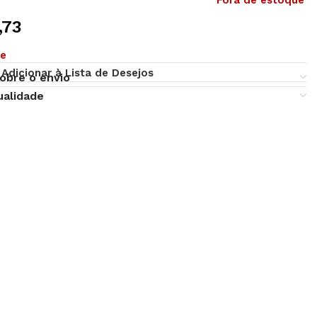
Fora de estoque
,73
ue
Adicionar à Lista de Desejos
obre o envio
ualidade