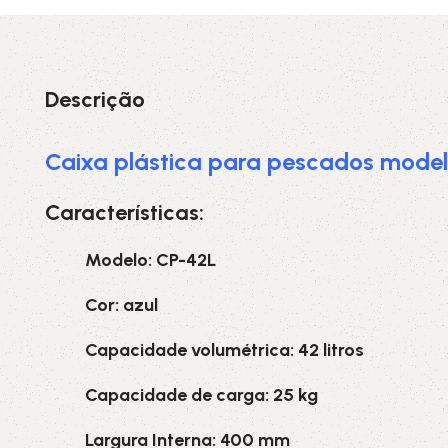
3L
3VX
A
AX
Descrição
CX
D
Caixa plástica para pescados modelo
Características:
PL
SPA
Modelo: CP-42L
XPA
XPB
Cor: azul
Capacidade volumétrica: 42 litros
Capacidade de carga: 25 kg
Largura Interna: 400 mm