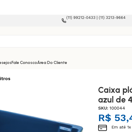
(11) 99212-0433 | (11) 3213-9664
forma e-commerce!
esejos
Fale Conosco
Área Do Cliente
itros
Caixa pl
azul de 4
SKU:
100044
R$
53,
Em até
1
x