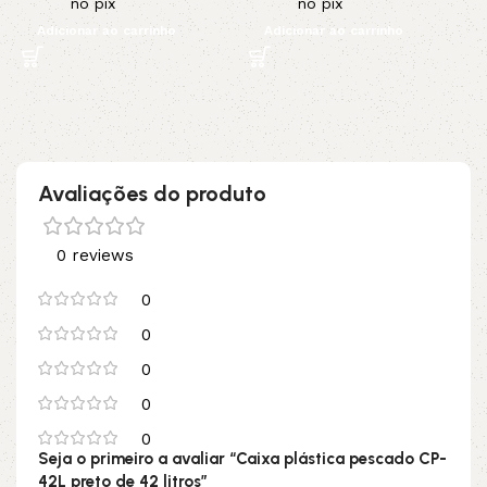
no pix
no pix
Adicionar ao carrinho
Adicionar ao carrinho
Avaliações do produto
0 reviews
0
0
0
0
0
Seja o primeiro a avaliar “Caixa plástica pescado CP-
42L preto de 42 litros”