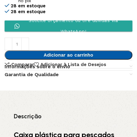
no pix
28 em estoque
28 em estoque
Solicite orçamento ou tire dúvidas via
WhatsApp!
Adicionar ao carrinho
Comparar
Adicionar à Lista de Desejos
Informações sobre o envio
Garantia de Qualidade
Descrição
Caixa plástica para pescados