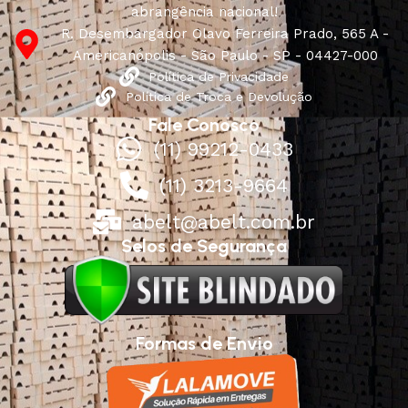
abrangência nacional!
R. Desembargador Olavo Ferreira Prado, 565 A -
Americanópolis - São Paulo - SP - 04427-000
Política de Privacidade
Política de Troca e Devolução
Fale Conosco
(11) 99212-0433
(11) 3213-9664
abelt@abelt.com.br
Selos de Segurança
Formas de Envio