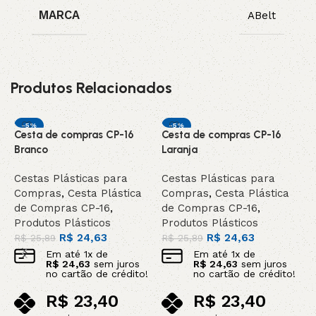
MARCA
ABelt
Produtos Relacionados
-5%
-5%
Cesta de compras CP-16
Cesta de compras CP-16
C
DESTAQUE
Branco
Laranja
V
Cestas Plásticas para
Cestas Plásticas para
C
Compras
,
Cesta Plástica
Compras
,
Cesta Plástica
C
de Compras CP-16
,
de Compras CP-16
,
d
Produtos Plásticos
Produtos Plásticos
P
R$
24,63
R$
24,63
R$
25,89
R$
25,89
R
Em até
1
x de
Em até
1
x de
R$
24,63
sem juros
R$
24,63
sem juros
no cartão de crédito!
no cartão de crédito!
R$
23,40
R$
23,40