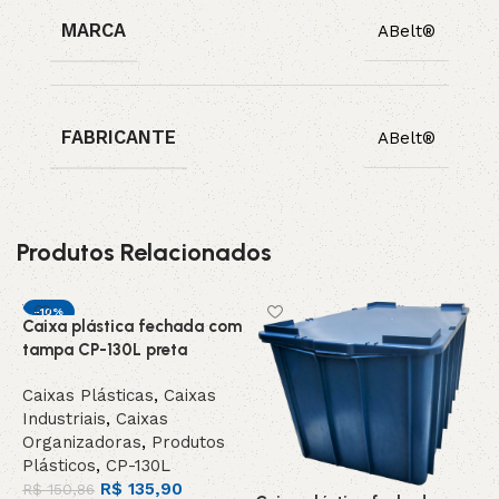
MARCA
ABelt®
FABRICANTE
ABelt®
Produtos Relacionados
-10%
Caixa plástica fechada com
C
DESTAQUE
tampa CP-130L preta
t
Caixas Plásticas
,
Caixas
C
Industriais
,
Caixas
I
Organizadoras
,
Produtos
O
Plásticos
,
CP-130L
P
R$
135,90
R$
150,86
R