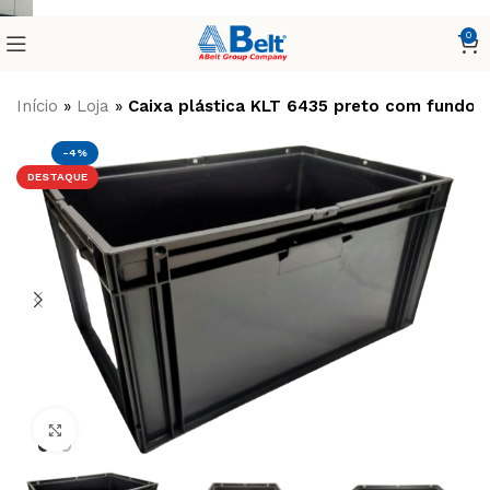
0
Início
»
Loja
»
Caixa plástica KLT 6435 preto com fundo l
-4%
DESTAQUE
Clique para ampliar