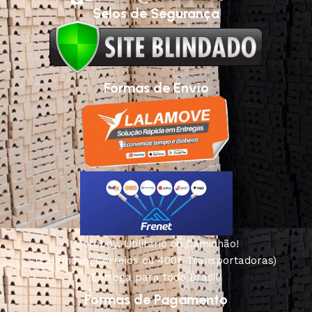
Selos de Segurança
Formas de Envio
Motoboy, Utilitário ou Caminhão!
(Lalamove, Correios ou 400+ Transportadoras)
Entrega para todo Brasil!
Formas de Pagamento