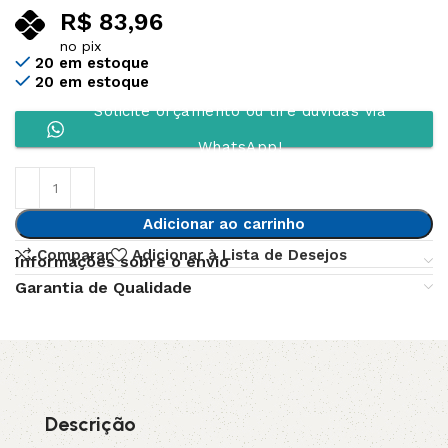
R$
83,96
no pix
20 em estoque
20 em estoque
Solicite orçamento ou tire dúvidas via
WhatsApp!
Adicionar ao carrinho
Comparar
Adicionar à Lista de Desejos
Informações sobre o envio
Garantia de Qualidade
Descrição