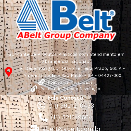
Fabricante de Produtos Plásticos com atendimento em
abrangência nacional!
R. Desembargador Olavo Ferreira Prado, 565 A -
Americanópolis - São Paulo - SP - 04427-000
Política de Privacidade
Política de Troca e Devolução
Fale Conosco
(11) 99212-0433
(11) 3213-9664
abelt@abelt.com.br