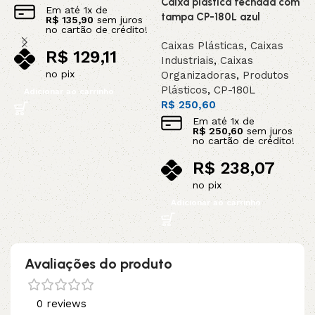
Caixa plástica fechada com
Em até
1
x de
tampa CP-180L azul
R$
135,90
sem juros
no cartão de crédito!
Caixas Plásticas
,
Caixas
R$
129,11
Industriais
,
Caixas
no pix
Organizadoras
,
Produtos
Plásticos
,
CP-180L
Adicionar ao carrinho
R$
250,60
Em até
1
x de
R$
250,60
sem juros
no cartão de crédito!
R$
238,07
no pix
Adicionar ao carrinho
Avaliações do produto
0 reviews