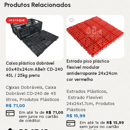
Produtos Relacionados
DESTAQUE
Estrado piso plástico
E
Caixa plástica dobrável
flexível modular
4
60x40x24cm ABelt CD-240
antiderrapante 24x24cm
45L / 25kg preta
E
cor vermelho
E
Caixas Dobráveis
,
Caixa
Estrados Plásticos
,
P
Dobrável CD-240 de 45
Estrado Flexível
R
litros
,
Produtos Plásticos
24x24x1,7cm
,
Produtos
R$
71,00
Plásticos
Em até
1
x de
R$
71,00
R$
15,99
sem juros no cartão
de crédito!
Em até
1
x de
R$
15,99
sem juros no cartão