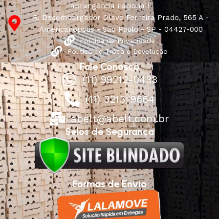
abrangência nacional!
R. Desembargador Olavo Ferreira Prado, 565 A -
Americanópolis - São Paulo - SP - 04427-000
Política de Privacidade
Política de Troca e Devolução
Fale Conosco
(11) 99212-0433
(11) 3213-9664
abelt@abelt.com.br
Selos de Segurança
Formas de Envio