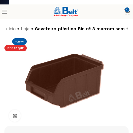
0
Início
»
Loja
»
Gaveteiro plástico Bin nº 3 marrom sem tr
-25%
DESTAQUE
Clique para ampliar