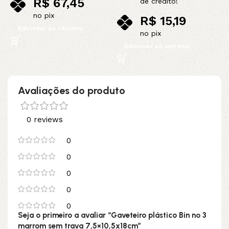
R$
67,45
de crédito!
no pix
R$
15,19
Adicionar ao carrinho
no pix
Adicionar ao carrinho
Avaliações do produto
0 reviews
0
0
0
0
0
Seja o primeiro a avaliar “Gaveteiro plástico Bin nº 3
marrom sem trava 7,5×10,5x18cm”