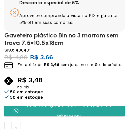
Desconto especial de 5%
Aproveite comprando a vista no PIX e garanta
5% off em suas compras!
Gaveteiro plástico Bin nº 3 marrom sem
trava 7,5×10,5x18cm
SKU:
400401
R$
4,89
R$
3,66
Em até
1
x de
R$
3,66
sem juros no cartão de crédito!
R$
3,48
no pix
50 em estoque
50 em estoque
Solicite orçamento ou tire dúvidas via
WhatsApp!