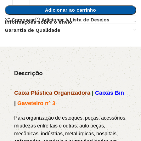
Adicionar ao carrinho
Comparar
Adicionar à Lista de Desejos
Informações sobre o envio
Garantia de Qualidade
Descrição
Caixa Plástica Organizadora
|
Caixas Bin
|
Gaveteiro nº 3
Para organização de estoques, peças, acessórios,
miudezas entre tais e outras: auto peças,
mecânicas, indústrias, metalúrgicas, hospitais,