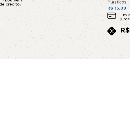
$
71,00
sem
Plásticos
de crédito!
R$
15,99
Em 
juro
R$
no p
Adicionar 