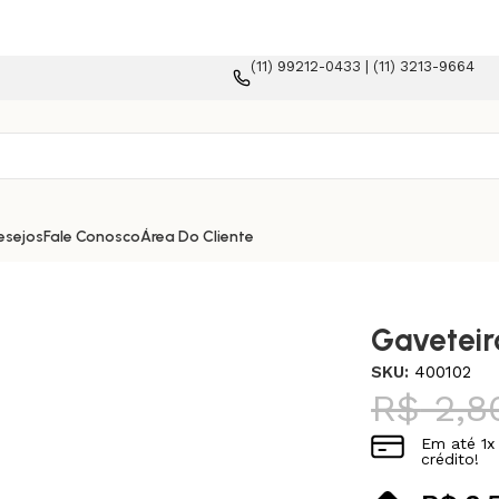
(11) 99212-0433 | (11) 3213-9664
esejos
Fale Conosco
Área Do Cliente
Gaveteiro
SKU:
400102
R$
2,8
Em até
1
x
crédito!