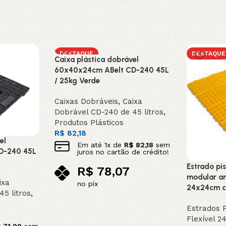
DESTAQUE
DESTAQUE
Caixa plástica dobrável
60x40x24cm ABelt CD-240 45L
/ 25kg Verde
Caixas Dobráveis
,
Caixa
Dobrável CD-240 de 45 litros
,
Produtos Plásticos
R$
82,18
el
Em até
1
x de
R$
82,18
sem
D-240 45L
juros no cartão de crédito!
Estrado pis
R$
78,07
modular an
ixa
no pix
24x24cm c
5 litros
,
Adicionar ao carrinho
Estrados P
Flexível 2