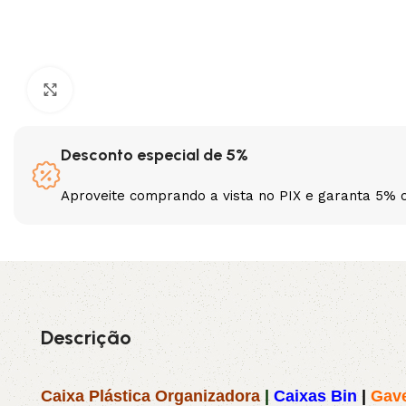
3L
3VX
A
AX
Clique para ampliar
CX
D
Desconto especial de 5%
PL
SPA
Aproveite comprando a vista no PIX e garanta 5% 
XPA
XPB
Descrição
Caixa Plástica Organizadora
|
Caixas Bin
|
Gave