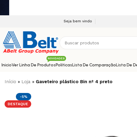
Seja bem vindo a nossa plataforma e-commerce!
NOVIDADES
Inicio
Ver Linha De Produtos
Políticas
Lista De Comparação
Lista De D
Início
»
Loja
»
Gaveteiro plástico Bin nº 4 preto
-5%
DESTAQUE