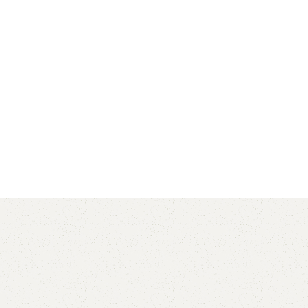
AVX
CC
PK
Z
TB