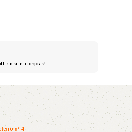
5V
5VX
AA
B
BX
C
PJ
PJ
PK
SPB
SPC
SP
off em suas compras!
XPZ
ZX
teiro nº 4