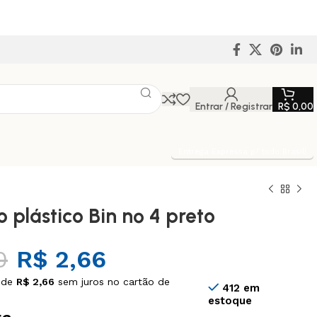
Entrar / Registrar
R$
0,00
Entrega Expressa p/ todo Brasil!
 plástico Bin nº 4 preto
0
R$
2,66
 de
R$
2,66
sem juros no cartão de
412 em
estoque