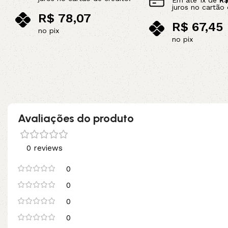
Em até
1
x de
R
juros no cartão 
R$
78,07
R$
67,45
no pix
no pix
Adicionar ao carrinho
Adicionar ao carrinho
Avaliações do produto
0 reviews
0
0
0
0