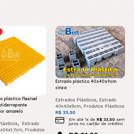
Estrado plástico 40x40x9cm
cinza
o plástico flexível
Estrados Plásticos
,
Estrado
tiderrapante
40x40x9cm
,
Produtos Plásticos
or amarelo
R$
33,50
Em até
1
x de
R$
33,50
sem
lásticos
,
Estrado
juros no cartão de crédito!
4x24x1,7cm
,
Produtos