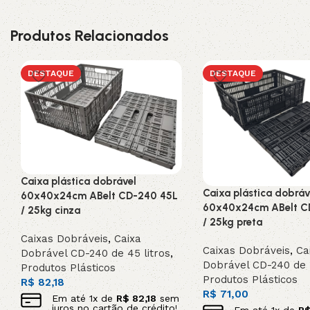
Produtos Relacionados
DESTAQUE
DESTAQUE
Caixa plástica dobrável
Caixa plástica dobráv
60x40x24cm ABelt CD-240 45L
60x40x24cm ABelt C
/ 25kg cinza
/ 25kg preta
Caixas Dobráveis
,
Caixa
Caixas Dobráveis
,
Ca
Dobrável CD-240 de 45 litros
,
Dobrável CD-240 de 4
Produtos Plásticos
Produtos Plásticos
R$
82,18
R$
71,00
Em até
1
x de
R$
82,18
sem
juros no cartão de crédito!