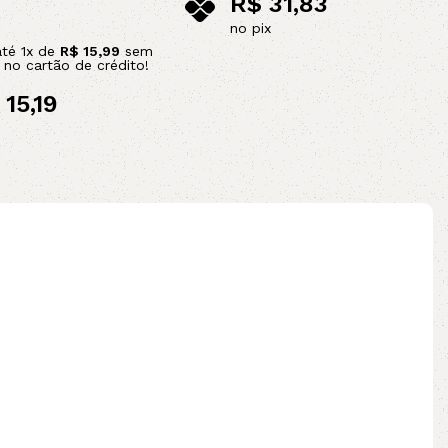
R$
31,83
no pix
até
1
x de
R$
15,99
sem
Adicionar ao carrinho
s no cartão de crédito!
15,19
ix
ao carrinho