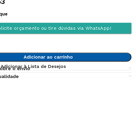
53
que
licite orçamento ou tire dúvidas via WhatsApp!
Adicionar ao carrinho
Adicionar à Lista de Desejos
obre o envio
ualidade