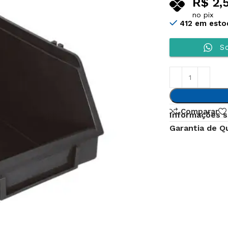
R$
2,
no pix
412 em esto
So
Comparar
Informações s
Garantia de Q