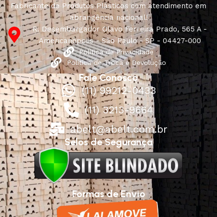
Fabricante de Produtos Plásticos com atendimento em
abrangência nacional!
R. Desembargador Olavo Ferreira Prado, 565 A -
Americanópolis - São Paulo - SP - 04427-000
Política de Privacidade
Política de Troca e Devolução
Fale Conosco
(11) 99212-0433
(11) 3213-9664
abelt@abelt.com.br
Selos de Segurança
Formas de Envio