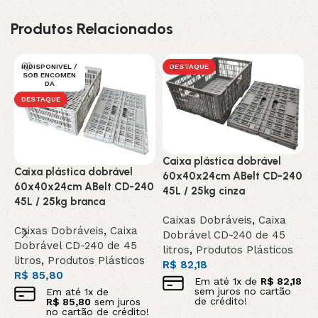
Produtos Relacionados
INDISPONIVEL /
DESTAQUE
SOB ENCOMEN
DA
DESTAQUE
Caixa plástica dobrável
Caixa plástica dobrável
C
60x40x24cm ABelt CD-240
60x40x24cm ABelt CD-240
6
45L / 25kg cinza
45L / 25kg branca
4
Caixas Dobráveis
,
Caixa
Caixas Dobráveis
,
Caixa
C
Dobrável CD-240 de 45
Dobrável CD-240 de 45
D
litros
,
Produtos Plásticos
litros
,
Produtos Plásticos
l
R$
82,18
R$
85,80
R
Em até
1
x de
R$
82,18
sem juros no cartão
Em até
1
x de
de crédito!
R$
85,80
sem juros
no cartão de crédito!