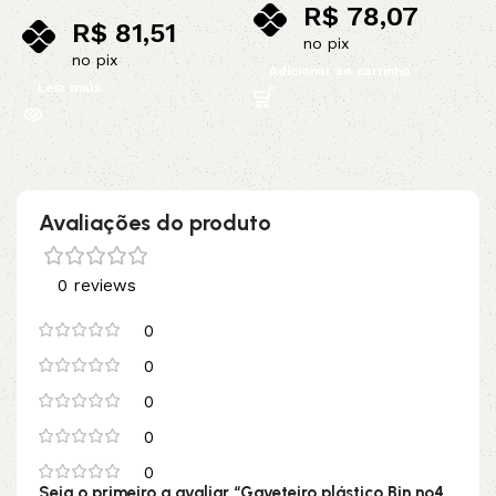
R$
78,07
R$
81,51
no pix
no pix
Adicionar ao carrinho
Leia mais
Avaliações do produto
0 reviews
0
0
0
0
0
Seja o primeiro a avaliar “Gaveteiro plástico Bin nº4