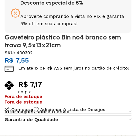
Desconto especial de 5%
Aproveite comprando a vista no PIX e garanta
5% off em suas compras!
Gaveteiro plástico Bin nº4 branco sem
trava 9,5x13x21cm
SKU:
400302
R$
7,55
Em até
1
x de
R$
7,55
sem juros no cartão de crédito!
R$
7,17
no pix
Fora de estoque
Fora de estoque
Comparar
Adicionar à Lista de Desejos
Informações sobre o envio
Garantia de Qualidade