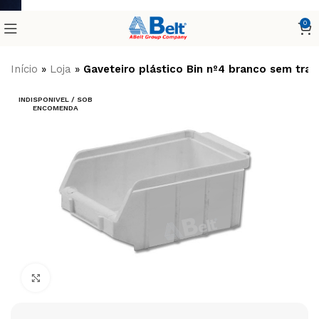
0
Início
»
Loja
»
Gaveteiro plástico Bin nº4 branco sem tra
INDISPONIVEL / SOB
ENCOMENDA
Clique para ampliar