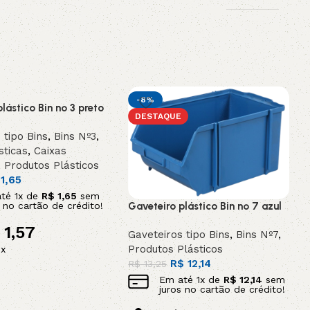
-8%
lástico Bin nº 3 preto
DESTAQUE
 tipo Bins
,
Bins Nº3
,
sticas
,
Caixas
,
Produtos Plásticos
1,65
até
1
x de
R$
1,65
sem
Gaveteiro plástico Bin nº 7 azul
s no cartão de crédito!
1,57
Gaveteiros tipo Bins
,
Bins Nº7
,
Produtos Plásticos
ix
R$
12,14
R$
13,25
ao carrinho
Em até
1
x de
R$
12,14
sem
juros no cartão de crédito!