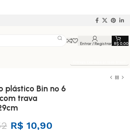
Entrar / Registrar
R$
0,00
Entrega Expressa p/ todo Brasil!
 plástico Bin nº 6
com trava
x29cm
52
R$
10,90