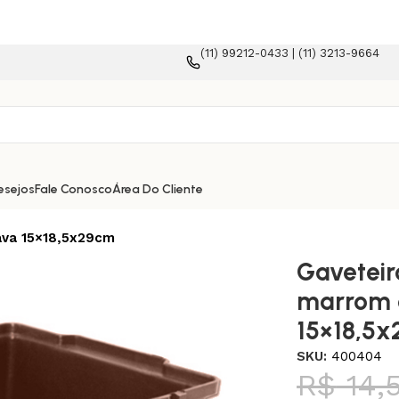
(11) 99212-0433 | (11) 3213-9664
esejos
Fale Conosco
Área Do Cliente
ava 15×18,5x29cm
Gaveteiro
marrom 
15×18,5
SKU:
400404
R$
14,