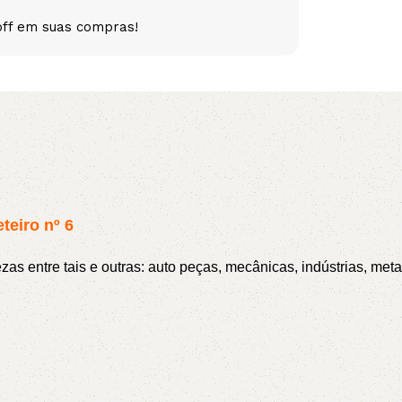
off em suas compras!
5V
5VX
AA
B
BX
C
PJ
PJ
PK
SPB
SPC
SP
teiro nº 6
XPZ
ZX
s entre tais e outras: auto peças, mecânicas, indústrias, metal