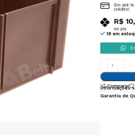
Em até
1
x
crédito!
R$
10
no pix
19 em estoq
So
Comparar
Informações s
Garantia de Q