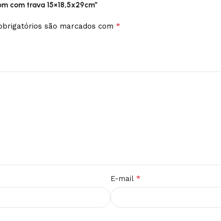
rrom com trava 15×18,5x29cm”
*
brigatórios são marcados com
*
E-mail