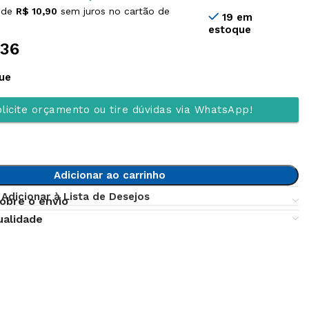
 de
R$
10,90
sem juros no cartão de
19 em
estoque
,36
ue
licite orçamento ou tire dúvidas via WhatsApp!
Adicionar ao carrinho
Adicionar à Lista de Desejos
obre o envio
ualidade