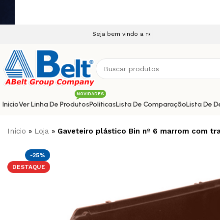
Seja bem vindo a nossa plataforma e-commerce!
NOVIDADES
Inicio
Ver Linha De Produtos
Políticas
Lista De Comparação
Lista De D
Início
»
Loja
»
Gaveteiro plástico Bin nº 6 marrom com tr
-25%
DESTAQUE