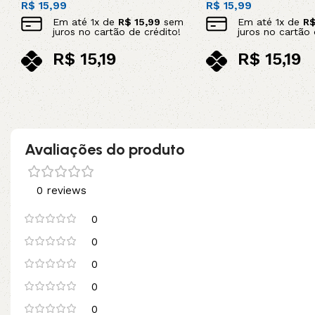
R$
15,99
R$
15,99
Em até
1
x de
R$
15,99
sem
Em até
1
x de
R
juros no cartão de crédito!
juros no cartão 
R$
15,19
R$
15,19
no pix
no pix
Adicionar ao carrinho
Adicionar ao carrinho
Avaliações do produto
0 reviews
0
0
0
0
0