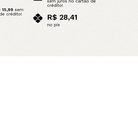
sem juros no cartão de
crédito!
$
15,99
sem
de crédito!
R$
28,41
no pix
Adicionar ao carrinho