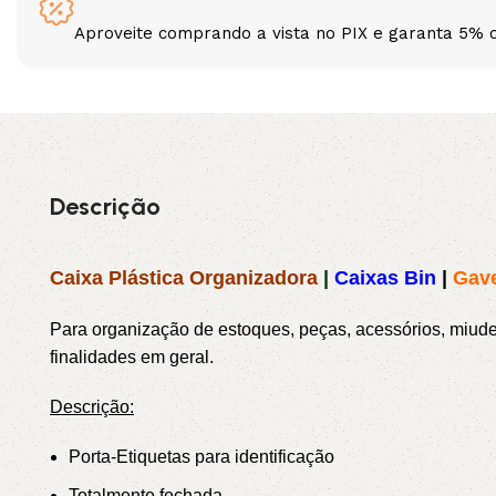
Aproveite comprando a vista no PIX e garanta 5% 
3L
3VX
A
AX
CX
D
Descrição
PL
SPA
Caixa Plástica Organizadora
|
Caixas Bin
|
Gave
XPA
XPB
Para organização de estoques, peças, acessórios, miudeza
finalidades em geral.
Descrição:
Porta-Etiquetas para identificação
Totalmente fechada