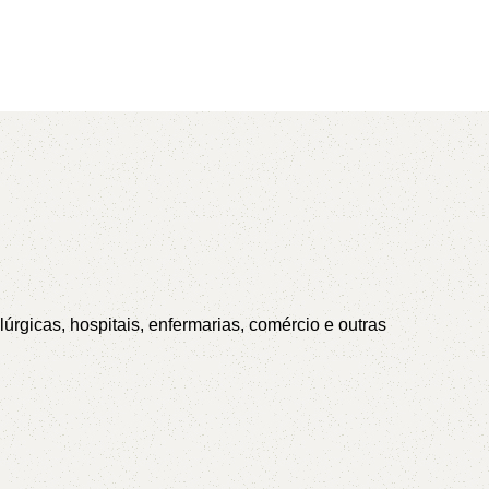
AVX
CC
PK
Z
TB
úrgicas, hospitais, enfermarias, comércio e outras