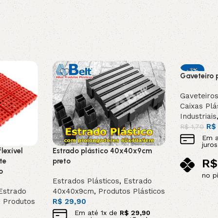
-3%
Gaveteiro p
DESTAQUE
Gaveteiros
Caixas Plá
Industriais
R$
R$
1,70
Em 
juro
lexível
Estrado plástico 40x40x9cm
te
preto
R$
o
no p
Estrados Plásticos
,
Estrado
Adicionar 
strado
40x40x9cm
,
Produtos Plásticos
,
Produtos
R$
29,90
Em até
1
x de
R$
29,90