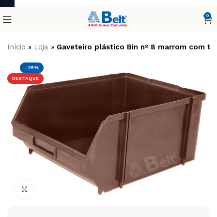
0
Início
»
Loja
»
Gaveteiro plástico Bin nº 8 marrom com tr
-25%
DESTAQUE
Clique para ampliar