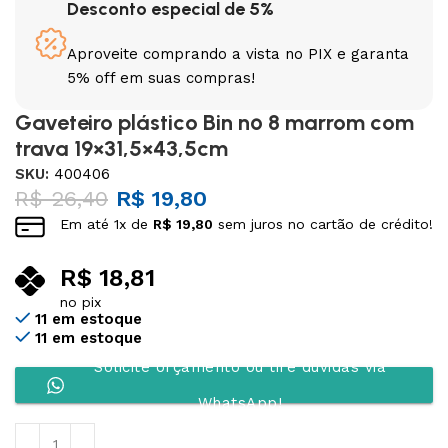
Desconto especial de 5%
Aproveite comprando a vista no PIX e garanta
5% off em suas compras!
Gaveteiro plástico Bin nº 8 marrom com
trava 19×31,5×43,5cm
SKU:
400406
R$
26,40
R$
19,80
Em até
1
x de
R$
19,80
sem juros no cartão de crédito!
R$
18,81
no pix
11 em estoque
11 em estoque
Solicite orçamento ou tire dúvidas via
WhatsApp!