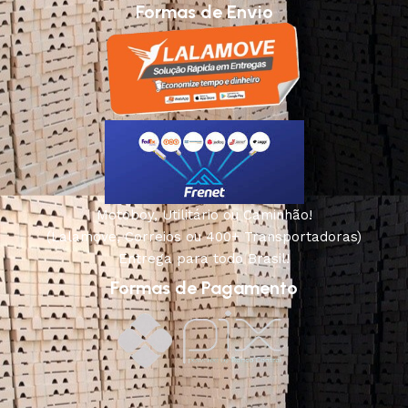
Formas de Envio
Motoboy, Utilitário ou Caminhão!
(Lalamove, Correios ou 400+ Transportadoras)
Entrega para todo Brasil!
Formas de Pagamento