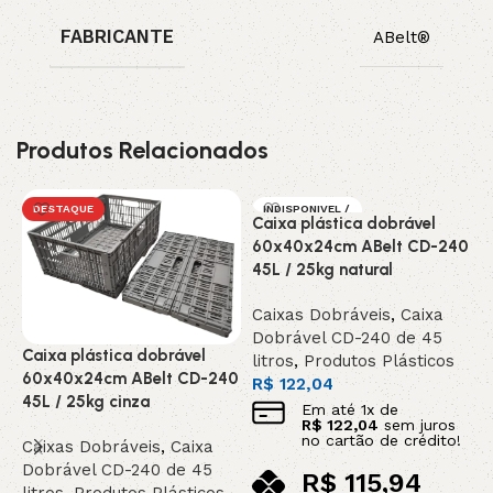
FABRICANTE
ABelt®
Produtos Relacionados
DESTAQUE
INDISPONIVEL /
Caixa plástica dobrável
SOB ENCOMEN
DA
60x40x24cm ABelt CD-240
DESTAQUE
45L / 25kg natural
Caixas Dobráveis
,
Caixa
Dobrável CD-240 de 45
Caixa plástica dobrável
litros
,
Produtos Plásticos
C
60x40x24cm ABelt CD-240
R$
122,04
6
45L / 25kg cinza
Em até
1
x de
4
R$
122,04
sem juros
no cartão de crédito!
Caixas Dobráveis
,
Caixa
C
Dobrável CD-240 de 45
R$
115,94
D