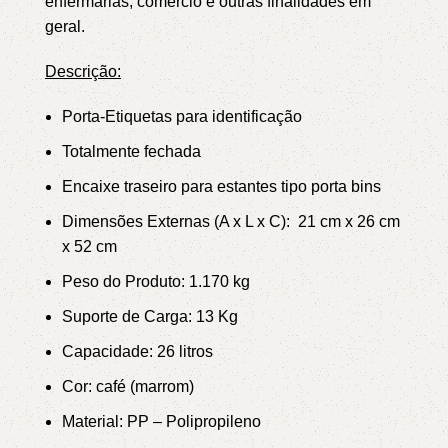
enfermarias, comércio e outras finalidades em
geral.
Descrição:
Porta-Etiquetas para identificação
Totalmente fechada
Encaixe traseiro para estantes tipo porta bins
Dimensões Externas (A x L x C): 21 cm x 26 cm
x 52 cm
Peso do Produto: 1.170 kg
Suporte de Carga: 13 Kg
Capacidade: 26 litros
Cor:
café (marrom)
Material: PP – Polipropileno