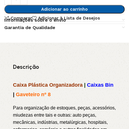
Adicionar ao carrinho
Comparar
Adicionar à Lista de Desejos
Informações sobre o envio
Garantia de Qualidade
Descrição
Caixa Plástica Organizadora
|
Caixas Bin
|
Gaveteiro nº 8
Para organização de estoques, peças, acessórios,
miudezas entre tais e outras: auto peças,
mecânicas, indústrias, metalúrgicas, hospitais,