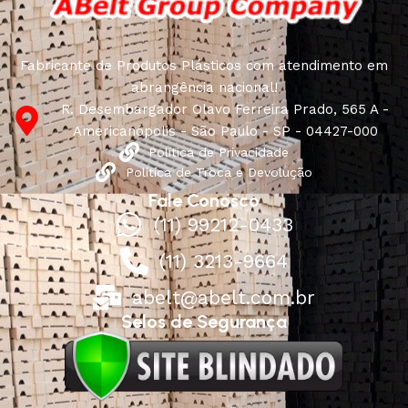
Fabricante de Produtos Plásticos com atendimento em
abrangência nacional!
R. Desembargador Olavo Ferreira Prado, 565 A -
Americanópolis - São Paulo - SP - 04427-000
Política de Privacidade
Política de Troca e Devolução
Fale Conosco
(11) 99212-0433
(11) 3213-9664
abelt@abelt.com.br
Selos de Segurança