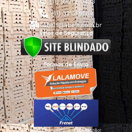
(11) 99212-0433
(11) 3213-9664
abelt@abelt.com.br
Selos de Segurança
Formas de Envio
Motoboy, Utilitário ou Caminhão!