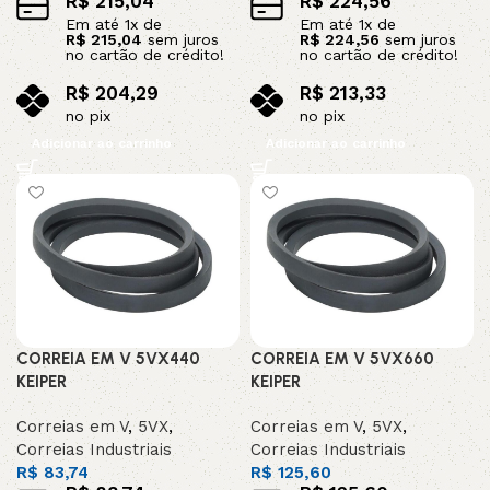
R$
215,04
R$
224,56
Em até
1
x de
Em até
1
x de
R$
215,04
sem juros
R$
224,56
sem juros
no cartão de crédito!
no cartão de crédito!
R$
204,29
R$
213,33
no pix
no pix
Adicionar ao carrinho
Adicionar ao carrinho
CORREIA EM V 5VX440
CORREIA EM V 5VX660
KEIPER
KEIPER
Correias em V
,
5VX
,
Correias em V
,
5VX
,
Correias Industriais
Correias Industriais
R$
83,74
R$
125,60