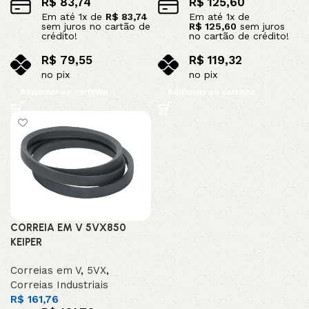
R$
83,74
R$
125,60
Em até
1
x de
R$
83,74
Em até
1
x de
sem juros no cartão de
R$
125,60
sem juros
crédito!
no cartão de crédito!
R$
79,55
R$
119,32
no pix
no pix
Adicionar ao carrinho
Adicionar ao carrinho
CORREIA EM V 5VX850
KEIPER
Correias em V
,
5VX
,
Correias Industriais
R$
161,76