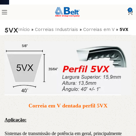
0
5VX
Início
»
Correias Industriais
»
Correias em V
»
5VX
Correia em V dentada perfil 5VX
Aplicação:
Sistemas de transmissão de potência em geral, principalmente