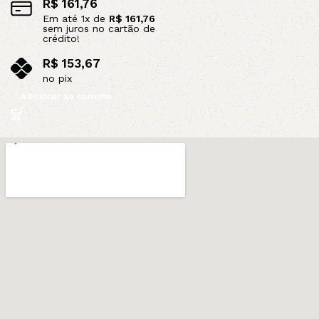
R$
161,76
Em até
1
x de
R$
161,76
sem juros no cartão de
crédito!
R$
153,67
no pix
Adicionar ao carrinho