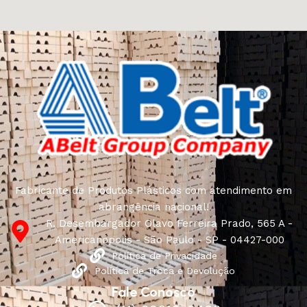
Fabricante de Produtos Plásticos com atendimento em
abrangência nacional!
R. Desembargador Olavo Ferreira Prado, 565 A -
Americanópolis - São Paulo - SP - 04427-000
Política de Privacidade
Política de Troca e Devolução
Fale Conosco