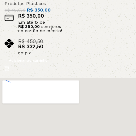
Produtos Plásticos
R$
350,00
R$
450,50
R$
350,00
Em até
1
x de
R$
350,00
sem juros
no cartão de crédito!
R$
450,50
R$
332,50
no pix
Adicionar ao carrinho