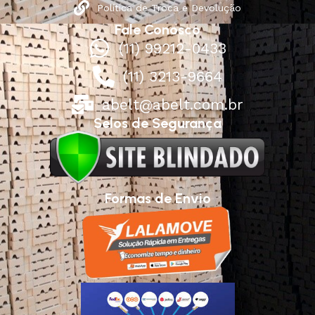
Política de Troca e Devolução
Fale Conosco
(11) 99212-0433
(11) 3213-9664
abelt@abelt.com.br
Selos de Segurança
Formas de Envio