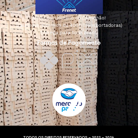
Motoboy, Utilitário ou Caminhão!
(Lalamove, Correios ou 400+ Transportadoras)
Entrega para todo Brasil!
Formas de Pagamento
TODOS OS DIREITOS RESERVADOS – 2022 – 2026