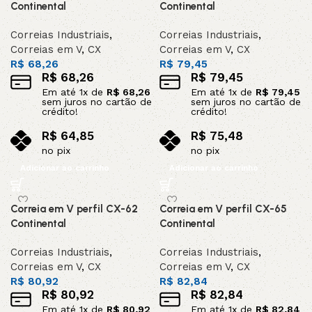
Continental
Continental
Correias Industriais
,
Correias Industriais
,
Correias em V
,
CX
Correias em V
,
CX
R$
68,26
R$
79,45
R$
68,26
R$
79,45
Em até
1
x de
R$
68,26
Em até
1
x de
R$
79,45
sem juros no cartão de
sem juros no cartão de
crédito!
crédito!
R$
64,85
R$
75,48
no pix
no pix
Adicionar ao carrinho
Adicionar ao carrinho
Correia em V perfil CX-62
Correia em V perfil CX-65
Continental
Continental
Correias Industriais
,
Correias Industriais
,
Correias em V
,
CX
Correias em V
,
CX
R$
80,92
R$
82,84
R$
80,92
R$
82,84
Em até
1
x de
R$
80,92
Em até
1
x de
R$
82,84