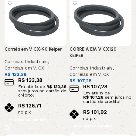
Correia em V CX-90 Keiper
CORREIA EM V CX120
KEIPER
Correias Industriais
,
Correias em V
,
CX
Correias Industriais
,
R$
133,38
Correias em V
,
CX
R$
133,38
R$
107,28
R$
107,28
Em até
1
x de
R$
133,38
sem juros no cartão de
Em até
1
x de
crédito!
R$
107,28
sem juros no
cartão de crédito!
R$
126,71
R$
101,92
no pix
no pix
Adicionar ao carrinho
Adicionar ao carrinho