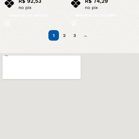
R$
92,53
R$
74,29
no pix
no pix
Adicionar ao carrinho
Adicionar ao carrinho
1
2
3
→