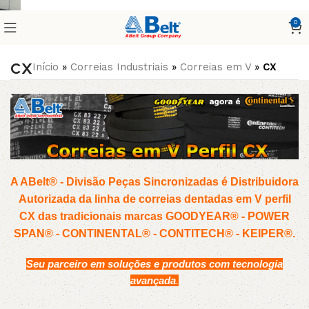
0
CX
Início
»
Correias Industriais
»
Correias em V
»
CX
A ABelt® - Divisão Peças Sincronizadas é Distribuidora
Autorizada da linha de correias dentadas em V perfil
CX
das tradicionais marcas GOODYEAR® - POWER
SPAN® - CONTINENTAL® - CONTITECH® - KEIPER®.
Seu parceiro em soluções e produtos com tecnologia
avançada
.