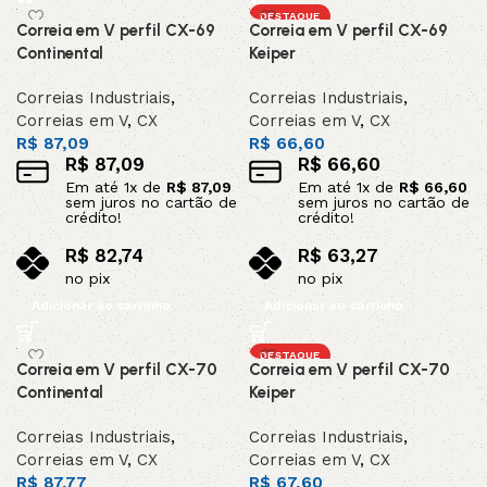
DESTAQUE
Correia em V perfil CX-69
Correia em V perfil CX-69
Continental
Keiper
Correias Industriais
,
Correias Industriais
,
Correias em V
,
CX
Correias em V
,
CX
R$
87,09
R$
66,60
R$
87,09
R$
66,60
Em até
1
x de
R$
87,09
Em até
1
x de
R$
66,60
sem juros no cartão de
sem juros no cartão de
crédito!
crédito!
R$
82,74
R$
63,27
no pix
no pix
Adicionar ao carrinho
Adicionar ao carrinho
DESTAQUE
Correia em V perfil CX-70
Correia em V perfil CX-70
Continental
Keiper
Correias Industriais
,
Correias Industriais
,
Correias em V
,
CX
Correias em V
,
CX
R$
87,77
R$
67,60