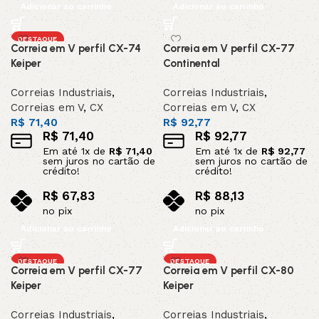
Adicionar ao carrinho
Adicionar ao carrinho
DESTAQUE
Correia em V perfil CX-74
Correia em V perfil CX-77
Keiper
Continental
Correias Industriais
,
Correias Industriais
,
Correias em V
,
CX
Correias em V
,
CX
R$
71,40
R$
92,77
R$
71,40
R$
92,77
Em até
1
x de
R$
71,40
Em até
1
x de
R$
92,77
sem juros no cartão de
sem juros no cartão de
crédito!
crédito!
R$
67,83
R$
88,13
no pix
no pix
Adicionar ao carrinho
Adicionar ao carrinho
DESTAQUE
DESTAQUE
Correia em V perfil CX-77
Correia em V perfil CX-80
Keiper
Keiper
Correias Industriais
,
Correias Industriais
,