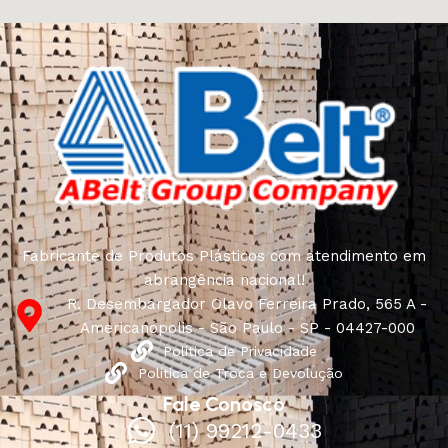
Fabricante de Produtos Plásticos com atendimento em
abrangência nacional!
R. Desembargador Olavo Ferreira Prado, 565 A -
Americanópolis - São Paulo - SP - 04427-000
Política de Privacidade
Política de Troca e Devolução
Fale Conosco
(11) 99212-0433