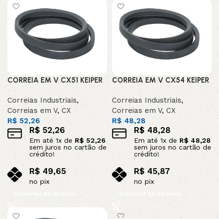
CORREIA EM V CX51 KEIPER
CORREIA EM V CX54 KEIPER
Correias Industriais
,
Correias Industriais
,
Correias em V
,
CX
Correias em V
,
CX
R$
52,26
R$
48,28
R$
52,26
R$
48,28
Em até
1
x de
R$
52,26
Em até
1
x de
R$
48,28
sem juros no cartão de
sem juros no cartão de
crédito!
crédito!
R$
49,65
R$
45,87
no pix
no pix
Adicionar ao carrinho
Adicionar ao carrinho