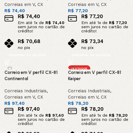
Correias em V
,
CX
Correias em V
,
CX
R$
74,40
R$
77,20
R$
74,40
R$
77,20
Em até
1
x de
R$
74,40
Em até
1
x de
R$
77,20
sem juros no cartão de
sem juros no cartão de
crédito!
crédito!
R$
70,68
R$
73,34
no pix
no pix
Adicionar ao carrinho
Adicionar ao carrinho
DESTAQUE
Correia em V perfil CX-81
Correia em V perfil CX-81
Continental
Keiper
Correias Industriais
,
Correias Industriais
,
Correias em V
,
CX
Correias em V
,
CX
R$
97,40
R$
78,20
R$
97,40
R$
78,20
Em até
1
x de
R$
97,40
Em até
1
x de
R$
78,20
sem juros no cartão de
sem juros no cartão de
crédito!
crédito!