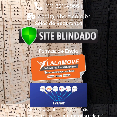
(11) 3213-9664
abelt@abelt.com.br
Selos de Segurança
Formas de Envio
Motoboy, Utilitário ou Caminhão!
(Lalamove, Correios ou 400+ Transportadoras)