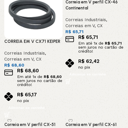
Correia em V perfil CX-46
Continental
Correias Industriais
,
Correias em V
,
CX
R$
65,71
R$
65,71
CORREIA EM V CX71 KEIPER
Em até
1
x de
R$
65,71
sem juros no cartão de
crédito!
Correias Industriais
,
Correias em V
,
CX
R$
62,42
R$
68,60
no pix
R$
68,60
Adicionar ao carrinho
Em até
1
x de
R$
68,60
sem juros no cartão de
crédito!
R$
65,17
no pix
Adicionar ao carrinho
Correia em V perfil CX-51
Correia em V perfil CX-61