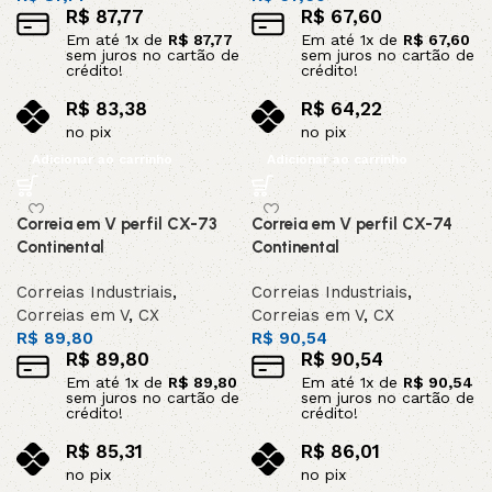
R$
87,77
R$
67,60
Em até
1
x de
R$
87,77
Em até
1
x de
R$
67,60
sem juros no cartão de
sem juros no cartão de
crédito!
crédito!
R$
83,38
R$
64,22
no pix
no pix
Adicionar ao carrinho
Adicionar ao carrinho
Correia em V perfil CX-73
Correia em V perfil CX-74
Continental
Continental
Correias Industriais
,
Correias Industriais
,
Correias em V
,
CX
Correias em V
,
CX
R$
89,80
R$
90,54
R$
89,80
R$
90,54
Em até
1
x de
R$
89,80
Em até
1
x de
R$
90,54
sem juros no cartão de
sem juros no cartão de
crédito!
crédito!
R$
85,31
R$
86,01
no pix
no pix