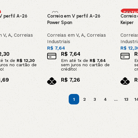
o carrinho
Adicionar ao carrinho
Adicion
DESTA
V perfil A-26
Correia em V perfil A-26
Correia
Power Span
Keiper
m V
,
A
,
Correias
Correias em V
,
A
,
Correias
Correia
Industriais
Industri
R$
7,64
R$
12,3
2,30
R$
7,64
R
té
1
x de
R$
12,30
Em até
1
x de
R$
7,64
E
uros no cartão de
sem juros no cartão de
s
o!
crédito!
c
1,69
R$
7,26
R
x
no pix
n
o carrinho
Adicionar ao carrinho
Adicion
1
2
3
4
…
13
1