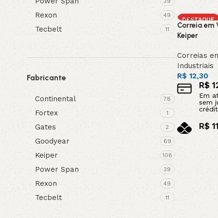
Power Span
39
Adicionar a
Rexon
49
DESTAQUE
Correia em 
Tecbelt
11
Keiper
Correias e
Industriais
R$
12,30
Fabricante
R$
1
Em a
Continental
78
sem j
crédit
Fortex
1
R$
1
Gates
2
no pi
Goodyear
69
Adicionar a
Keiper
108
Power Span
39
Rexon
49
Tecbelt
11