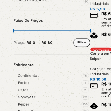
30
Industriais
R$
6,98
R$
6
Em a
Faixa De Preços
sem j
crédit
R$
6
no pi
Preço:
R$ 0
—
R$ 80
Filtrar
Adicionar a
DESTAQUE
Correia em 
Keiper
Fabricante
Correias e
Industriais
Continental
78
R$
10,58
Fortex
1
R$
1
Em a
Gates
2
sem j
crédit
Goodyear
69
Keiper
R$
1
108
no pi