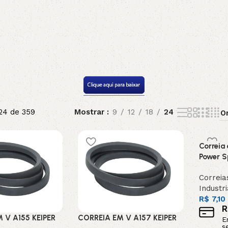
5V
5VX
AA
B
BX
C
PJ
PJ
PK
SPB
SPC
SP
24 de 359
Mostrar
9
12
18
24
XPZ
ZX
Correia 
Power S
Correia
Industri
R$
7,10
R
 V A155 KEIPER
CORREIA EM V A157 KEIPER
E
s