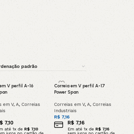
AVX
CC
PK
Z
TB
em V perfil A-16
Correia em V perfil A-17
pan
Power Span
s em V
,
A
,
Correias
Correias em V
,
A
,
Correias
ais
Industriais
R$
7,16
$
7,10
R$
7,16
m até
1
x de
R$
7,10
Em até
1
x de
R$
7,16
em juros no cartão de
sem juros no cartão de