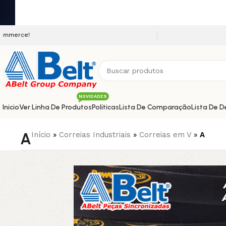
Seja bem vindo a nossa plataforma e-c
NOVIDADES
Inicio
Ver Linha De Produtos
Políticas
Lista De Comparação
Lista De D
A
Início
»
Correias Industriais
»
Correias em V
»
A