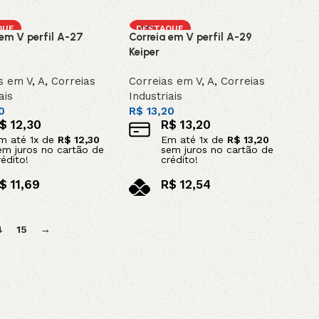
ar ao carrinho
Adicionar ao carrinho
QUE
DESTAQUE
 em V perfil A-27
Correia em V perfil A-29
Keiper
s em V
,
A
,
Correias
Correias em V
,
A
,
Correias
ais
Industriais
0
R$
13,20
$
12,30
R$
13,20
m até
1
x de
R$
12,30
Em até
1
x de
R$
13,20
em juros no cartão de
sem juros no cartão de
rédito!
crédito!
$
11,69
R$
12,54
o pix
no pix
ar ao carrinho
Adicionar ao carrinho
4
15
→