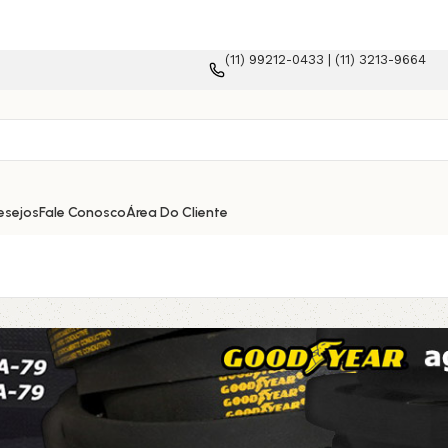
(11) 99212-0433 | (11) 3213-9664
ommerce!
esejos
Fale Conosco
Área Do Cliente