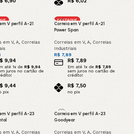
$
6,90
R$
6,02
o pix
no pix
ar ao carrinho
Adicionar ao carrinho
QUE
DESTAQUE
em V perfil A-21
Correia em V perfil A-21
Power Span
s em V
,
A
,
Correias
Correias em V
,
A
,
Correias
ais
Industriais
4
R$
7,89
$
9,94
R$
7,89
m até
1
x de
R$
9,94
Em até
1
x de
R$
7,89
em juros no cartão de
sem juros no cartão de
rédito!
crédito!
$
9,44
R$
7,50
o pix
no pix
ar ao carrinho
Adicionar ao carrinho
 em V perfil A-23
Correia em V perfil A-23
ntal
Goodyear
s em V
,
A
,
Correias
Correias em V
,
A
,
Correias