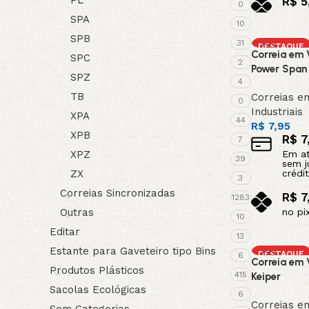
R$
5
0
no pi
SPA
10
Adicionar a
SPB
31
DESTAQUE
Correia em 
SPC
2
Power Span
SPZ
4
TB
Correias e
0
Industriais
XPA
44
R$
7,95
XPB
R$
7
7
XPZ
Em a
39
sem j
ZX
crédit
3
Correias Sincronizadas
R$
7
1283
Outras
no pi
10
Adicionar a
Editar
13
Estante para Gaveteiro tipo Bins
DESTAQUE
6
Correia em 
Produtos Plásticos
415
Keiper
Sacolas Ecológicas
6
Correias e
Sem Categorias