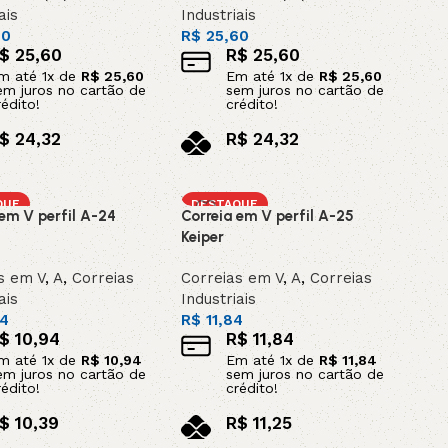
ais
Industriais
60
R$
25,60
$
25,60
R$
25,60
m até
1
x de
R$
25,60
Em até
1
x de
R$
25,60
em juros no cartão de
sem juros no cartão de
rédito!
crédito!
$
24,32
R$
24,32
o pix
no pix
ar ao carrinho
Adicionar ao carrinho
QUE
DESTAQUE
 em V perfil A-24
Correia em V perfil A-25
Keiper
s em V
,
A
,
Correias
Correias em V
,
A
,
Correias
ais
Industriais
4
R$
11,84
$
10,94
R$
11,84
m até
1
x de
R$
10,94
Em até
1
x de
R$
11,84
em juros no cartão de
sem juros no cartão de
rédito!
crédito!
$
10,39
R$
11,25
o pix
no pix