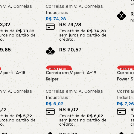
c
m V
,
A
,
Correias
Correias em V
,
A
,
Correias
Industriais
R
R$
74,28
n
3,32
R$
74,28
Adicion
té
1
x de
R$
73,32
Em até
1
x de
R$
74,28
uros no cartão de
sem juros no cartão de
o!
crédito!
9,65
R$
70,57
x
no pix
o carrinho
Adicionar ao carrinho
DESTAQUE
DESTA
 perfil A-18
Correia em V perfil A-19
Correia 
Keiper
Power S
m V
,
A
,
Correias
Correias em V
,
A
,
Correias
Correia
Industriais
Industri
R$
6,02
R$
7,2
,72
R$
6,02
R
té
1
x de
R$
5,72
Em até
1
x de
R$
6,02
E
uros no cartão de
sem juros no cartão de
s
o!
crédito!
c