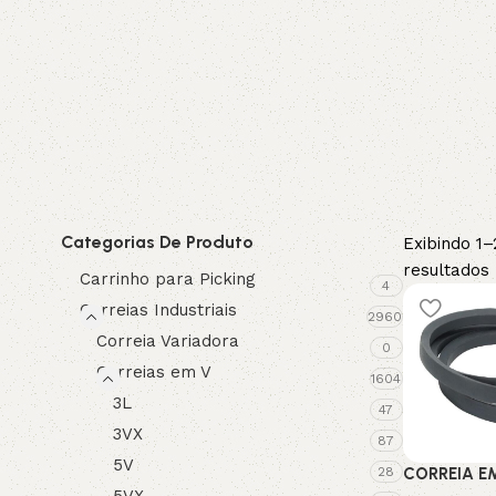
3L
3VX
A
AX
CX
D
PL
SPA
Categorias De Produto
Exibindo 1–
resultados
Carrinho para Picking
4
XPA
XPB
Correias Industriais
2960
Correia Variadora
0
Correias em V
1604
3L
47
3VX
87
5V
28
CORREIA EM
5VX