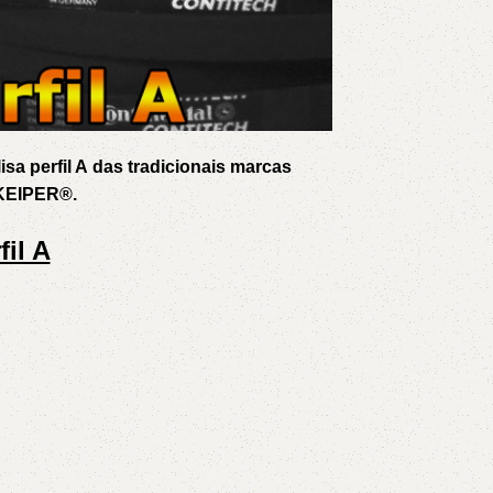
isa perfil A
das tradicionais marcas
KEIPER
®
.
il A