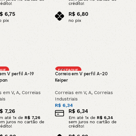
rédito!
crédito!
$
6,75
R$
6,80
o pix
no pix
ar ao carrinho
Adicionar ao carrinho
QUE
DESTAQUE
em V perfil A-19
Correia em V perfil A-20
pan
Keiper
s em V
,
A
,
Correias
Correias em V
,
A
,
Correias
ais
Industriais
6
R$
6,34
$
7,26
R$
6,34
m até
1
x de
R$
7,26
Em até
1
x de
R$
6,34
em juros no cartão de
sem juros no cartão de
rédito!
crédito!