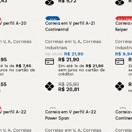
,43
R$
5,72
R
x
no pix
n
o carrinho
Adicionar ao carrinho
Adicion
-15%
DESTA
V perfil A-20
Correia em V perfil A-21
Correia 
Continental
Keiper
m V
,
A
,
Correias
Correias em V
,
A
,
Correias
Correia
Industriais
Industri
R$
21,90
R$
9,9
R$
25,90
,95
R$
21,90
R
té
1
x de
R$
7,95
Em até
1
x de
R$
21,90
E
uros no cartão de
sem juros no cartão de
s
o!
crédito!
c
,55
R$
25,90
R
R$
20,81
x
n
no pix
o carrinho
Adicion
Adicionar ao carrinho
V perfil A-22
Correia em V perfil A-22
Correia
Power Span
Contine
m V
,
A
,
Correias
Correias em V
,
A
,
Correias
Correia