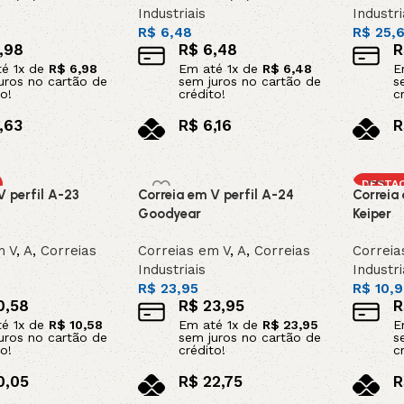
Industriais
Industri
R$
6,48
R$
25,
,98
R$
6,48
R
té
1
x de
R$
6,98
Em até
1
x de
R$
6,48
E
uros no cartão de
sem juros no cartão de
s
o!
crédito!
c
,63
R$
6,16
R
x
no pix
n
o carrinho
Adicionar ao carrinho
Adicion
DESTA
V perfil A-23
Correia em V perfil A-24
Correia
Goodyear
Keiper
m V
,
A
,
Correias
Correias em V
,
A
,
Correias
Correia
Industriais
Industri
R$
23,95
R$
10,9
0,58
R$
23,95
R
té
1
x de
R$
10,58
Em até
1
x de
R$
23,95
E
uros no cartão de
sem juros no cartão de
s
o!
crédito!
c
0,05
R$
22,75
R
x
no pix
n