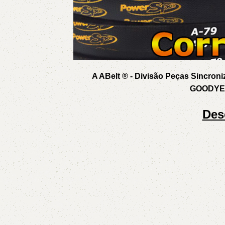
A ABelt ® - Divisão Peças Sincroniz
GOODYEA
Des