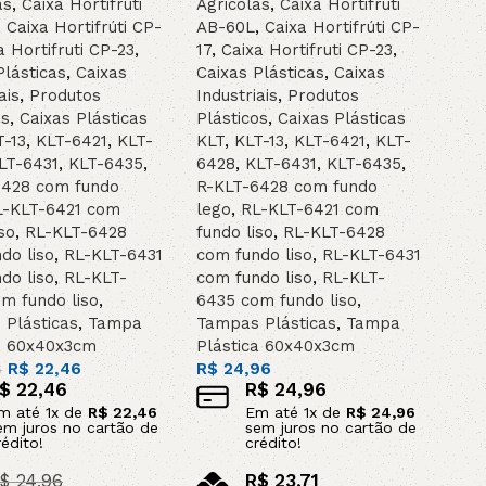
as
,
Caixa Hortifruti
Agricolas
,
Caixa Hortifruti
,
Caixa Hortifrúti CP-
AB-60L
,
Caixa Hortifrúti CP-
a Hortifruti CP-23
,
17
,
Caixa Hortifruti CP-23
,
Plásticas
,
Caixas
Caixas Plásticas
,
Caixas
ais
,
Produtos
Industriais
,
Produtos
os
,
Caixas Plásticas
Plásticos
,
Caixas Plásticas
T-13
,
KLT-6421
,
KLT-
KLT
,
KLT-13
,
KLT-6421
,
KLT-
LT-6431
,
KLT-6435
,
6428
,
KLT-6431
,
KLT-6435
,
6428 com fundo
R-KLT-6428 com fundo
L-KLT-6421 com
lego
,
RL-KLT-6421 com
so
,
RL-KLT-6428
fundo liso
,
RL-KLT-6428
do liso
,
RL-KLT-6431
com fundo liso
,
RL-KLT-6431
do liso
,
RL-KLT-
com fundo liso
,
RL-KLT-
m fundo liso
,
6435 com fundo liso
,
Plásticas
,
Tampa
Tampas Plásticas
,
Tampa
a 60x40x3cm
Plástica 60x40x3cm
R$
22,46
R$
24,96
6
$
22,46
R$
24,96
m até
1
x de
R$
22,46
Em até
1
x de
R$
24,96
em juros no cartão de
sem juros no cartão de
rédito!
crédito!
$
24,96
R$
23,71