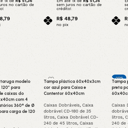
té
1
x de
R$
51,36
Em até
1
x de
R$
51,36
E
uros no cartão de
sem juros no cartão de
s
o!
crédito!
c
8,79
R$
48,79
R
x
no pix
n
o carrinho
Adicionar ao carrinho
Adicion
-10%
rtaruga modelo
Tampa plástica 60x40x3cm
Tampa 
 120″ para
cor azul para Caixa e
preta p
de caixas do
Contentor 60x40cm
60x40
0x40cm com 4
Caixas Dobráveis
,
Caixa
Caixas 
ratórios 360° de Ø
dobrável CD-180 de 35
dobráve
ara carga de 120
litros
,
Caixa Dobrável CD-
litros
,
C
240 de 45 litros
,
Caixas
240 de 