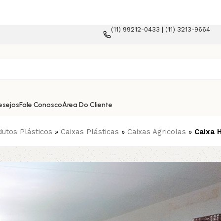
(11) 99212-0433 | (11) 3213-9664
mmerce!
esejos
Fale Conosco
Área Do Cliente
utos Plásticos
»
Caixas Plásticas
»
Caixas Agricolas
»
Caixa H