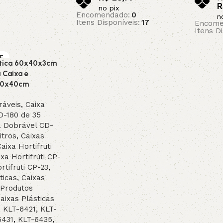
R
no pix
Encomendado:
0
n
Itens Disponíveis:
17
Encome
Itens D
Adicionar ao carrinho
Adicion
VE
tica 60x40x3cm
CO
 Caixa e
60x40cm
ráveis
,
Caixa
D-180 de 35
a Dobrável CD-
itros
,
Caixas
aixa Hortifruti
xa Hortifrúti CP-
rtifruti CP-23
,
ticas
,
Caixas
Produtos
aixas Plásticas
,
KLT-6421
,
KLT-
6431
,
KLT-6435
,