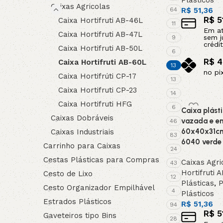
Plásticos
Caixas Agricolas
64
R$
51,36
R$
5
Caixa Hortifruti AB-46L
11
Em a
Caixa Hortifruti AB-47L
sem j
9
crédit
Caixa Hortifruti AB-50L
6
R$
4
Caixa Hortifruti AB-60L
13
no pi
Caixa Hortifrúti CP-17
13
Adicionar a
Caixa Hortifruti CP-23
14
Caixa Hortifruti HFG
6
Caixa plásti
Caixas Dobráveis
vazada e em
46
60x40x31c
Caixas Industriais
83
6040 verde
Carrinho para Caixas
24
Cestas Plásticas para Compras
Caixas Agri
43
Hortifruti 
Cesto de Lixo
12
Plásticas
,
P
Cesto Organizador Empilhável
4
Plásticos
Estrados Plásticos
R$
51,36
94
R$
5
Gaveteiros tipo Bins
28