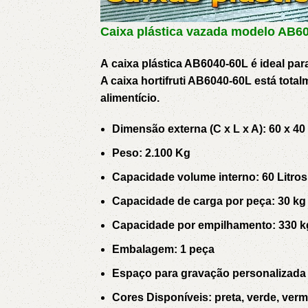
3L
3VX
Caixa
plástica vazada modelo AB6
A
AX
A caixa plástica AB6040-60L é ideal para
A caixa hortifruti AB6040-60L está tot
alimentício.
CX
D
Dimensão externa (C x L x A): 60 x 40
PL
SPA
Peso: 2.100 Kg
Capacidade volume interno: 60 Litros
XPA
XPB
Capacidade de carga por peça: 30 kg
Capacidade por empilhamento: 330 k
Embalagem: 1 peça
Espaço para gravação personalizada
Cores Disponíveis: preta, verde, verme