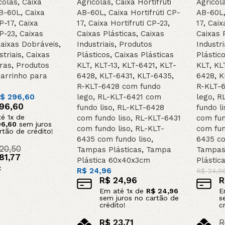
colas
,
Caixa
Agricolas
,
Caixa Hortifruti
Agricol
AB-60L
,
Caixa
AB-60L
,
Caixa Hortifrúti CP-
AB-60L
P-17
,
Caixa
17
,
Caixa Hortifruti CP-23
,
17
,
Caix
CP-23
,
Caixas
Caixas Plásticas
,
Caixas
Caixas 
aixas Dobráveis
,
Industriais
,
Produtos
Industri
striais
,
Caixas
Plásticos
,
Caixas Plásticas
Plástic
ras
,
Produtos
KLT
,
KLT-13
,
KLT-6421
,
KLT-
KLT
,
KL
arrinho para
6428
,
KLT-6431
,
KLT-6435
,
6428
,
K
R-KLT-6428 com fundo
R-KLT-
$
296,60
lego
,
RL-KLT-6421 com
lego
,
R
96,60
fundo liso
,
RL-KLT-6428
fundo li
té
1
x de
com fundo liso
,
RL-KLT-6431
com fun
6,60
sem juros
com fundo liso
,
RL-KLT-
com fun
rtão de crédito!
6435 com fundo liso
,
6435 co
20,50
Tampas Plásticas
,
Tampa
Tampas 
81,77
Plástica 60x40x3cm
Plástic
x
R$
24,96
R$
24,9
R$
24,96
R
o carrinho
Em até
1
x de
R$
24,96
E
sem juros no cartão de
s
crédito!
c
R$
23,71
R