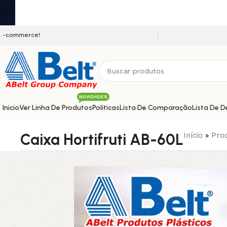
Seja bem vindo a nossa plataforma e-co
NOVIDADES
Inicio
Ver Linha De Produtos
Políticas
Lista De Comparação
Lista De D
Caixa Hortifruti AB-60L
Início
»
Prod