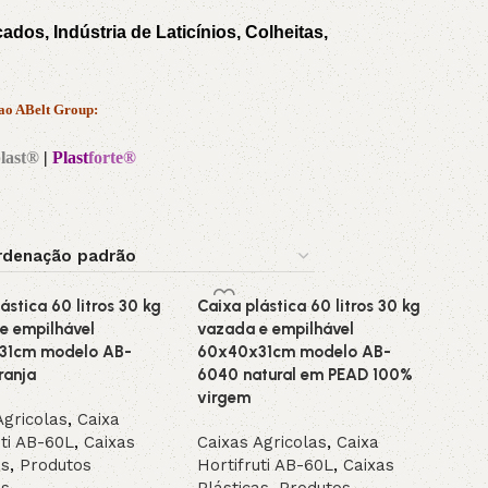
dos, Indústria de Laticínios, Colheitas,
 ao ABelt Group:
last®
|
Plast
forte®
ástica 60 litros 30 kg
Caixa plástica 60 litros 30 kg
e empilhável
vazada e empilhável
31cm modelo AB-
60x40x31cm modelo AB-
ranja
6040 natural em PEAD 100%
virgem
Agricolas
,
Caixa
uti AB-60L
,
Caixas
Caixas Agricolas
,
Caixa
as
,
Produtos
Hortifruti AB-60L
,
Caixas