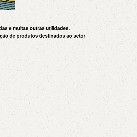
AVX
CC
das e muitas outras utilidades.
zação de produtos destinados ao setor
PK
Z
TB