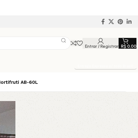
Entrar / Registrar
R$
0,00
Entrega Expressa p/ todo Brasil!
ortifruti AB-60L