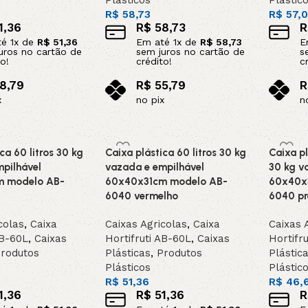
Plásticos
Plástic
R$
58,73
R$
57,
1,36
R$
58,73
R
té
1
x de
R$
51,36
Em até
1
x de
R$
58,73
E
uros no cartão de
sem juros no cartão de
s
o!
crédito!
c
8,79
R$
55,79
R
x
no pix
n
o carrinho
Adicionar ao carrinho
Adicion
ca 60 litros 30 kg
Caixa plástica 60 litros 30 kg
Caixa pl
pilhável
vazada e empilhável
30 kg v
m modelo AB-
60x40x31cm modelo AB-
60x40x
6040 vermelho
6040 pr
colas
,
Caixa
Caixas Agricolas
,
Caixa
Caixas 
AB-60L
,
Caixas
Hortifruti AB-60L
,
Caixas
Hortifr
rodutos
Plásticas
,
Produtos
Plástic
Plásticos
Plástic
R$
51,36
R$
46,
1,36
R$
51,36
R