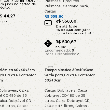
m até
1
x de
R$
46,60
Plásticas
,
Produtos
em juros no cartão de
Plásticos
,
Carrinho para
rédito!
Caixas
$
44,27
R$
558,60
R$
558,60
o pix
Em até
1
x de
ar ao carrinho
R$
558,60
sem juros
no cartão de crédito!
R$
530,67
no pix
Encomendado:
0
Itens Disponíveis:
2
Adicionar ao carrinho
plástica 60x40x3cm
Tampa plástica 60x40x3cm
ara Caixa e Contentor
verde para Caixa e Contentor
cm
60x40cm
Dobráveis
,
Caixa
Caixas Dobráveis
,
Caixa
l CD-180 de 35
dobrável CD-180 de 35
aixa Dobrável CD-
litros
,
Caixa Dobrável CD-
45 litros
,
Caixas
240 de 45 litros
,
Caixas