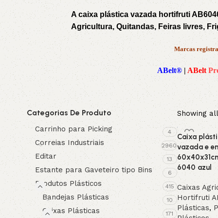
A caixa plástica vazada hortifruti AB60
Agricultura, Quitandas, Feiras livres, Fr
Marcas registra
ABelt®
|
ABelt
Pr
Categorias De Produto
Showing all
Carrinho para Picking
4
Caixa plásti
Correias Industriais
2960
vazada e em
Editar
60x40x31c
13
6040 azul
Estante para Gaveteiro tipo Bins
6
Produtos Plásticos
415
Caixas Agri
Bandejas Plásticas
Hortifruti 
10
Plásticas
,
P
Caixas Plásticas
171