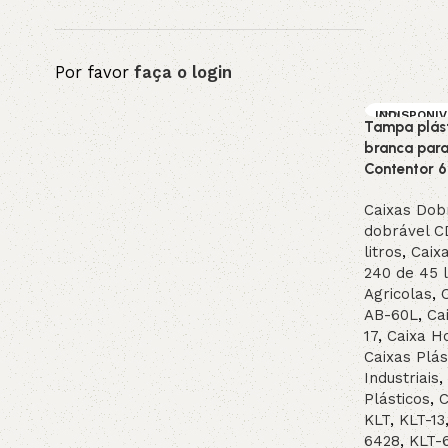
Por favor
faça o login
INDISPONI
Tampa plás
L / SOB EN
MENDA
branca para
Contentor 
Caixas Dob
dobrável C
litros
,
Caix
240 de 45 l
Agricolas
,
C
AB-60L
,
Cai
17
,
Caixa Ho
Caixas Plás
Industriais
,
Plásticos
,
C
KLT
,
KLT-13
6428
,
KLT-