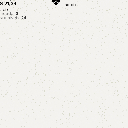
$
21,34
no pix
o pix
Adicionar ao carrinho
ndado:
0
isponíveis:
24
ar ao carrinho