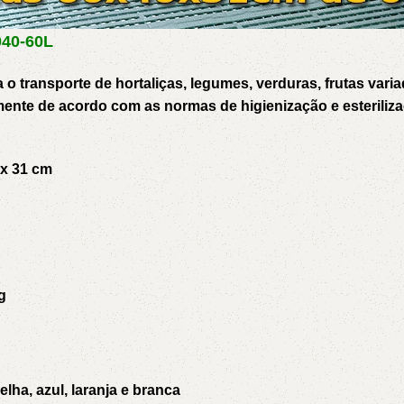
5V
5VX
AA
040-60L
B
BX
C
 o transporte de hortaliças, legumes, verduras, frutas varia
almente de acordo com as normas de higienização e esterili
PJ
PJ
PK
 x 31 cm
SPB
SPC
SP
XPZ
ZX
g
lha, azul, laranja e branca