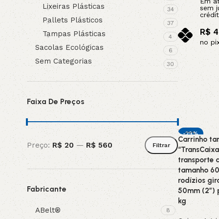
Em a
Lixeiras Plásticas
sem j
34
crédit
Pallets Plásticos
37
R$
4
Tampas Plásticas
4
no pi
Sacolas Ecológicas
6
Adicionar a
Sem Categorias
30
Faixa De Preços
-29%
Carrinho ta
Preço:
R$ 20
—
R$ 560
Filtrar
“TransCaixa
transporte 
tamanho 6
rodízios gi
Fabricante
50mm (2”) p
kg
ABelt®
8