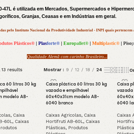
40-47L é utilizada em Mercados, Supermercados e Hipermerca
igoríficos, Granjas, Ceasas e em Indústrias em geral.
das pelo Instituto Nacional da Produtividade Industrial - INPI quais pertencem
odutos Plásticos®
|
Plas
forte®
|
Euro
pallet®
|
Multi
plastic®
|
Piso
p
Qualidade Alemã com carinho Brasileiro...
 13 results
Mostrar
9
12
18
24
ca 60 litros 30 kg
Caixa plástica 60 litros 30 kg
Caixa pl
pilhável
vazada e empilhável
vazada 
m modelo AB-
60x40x31cm modelo AB-
60x40x
6040 branco
6040 la
colas
,
Caixa
Caixas Agricolas
,
Caixa
Caixas 
AB-60L
,
Caixas
Hortifruti AB-60L
,
Caixas
Hortifr
rodutos
Plásticas
,
Produtos
Plástic