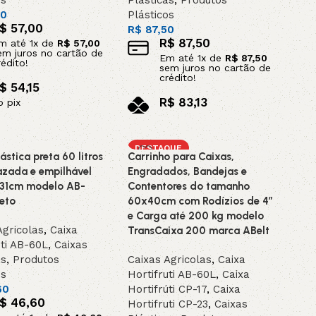
os
Plásticas
,
Produtos
00
Plásticos
$
57,00
R$
87,50
R$
87,50
m até
1
x de
R$
57,00
em juros no cartão de
Em até
1
x de
R$
87,50
rédito!
sem juros no cartão de
crédito!
$
54,15
R$
83,13
o pix
no pix
ar ao carrinho
Adicionar ao carrinho
DESTAQUE
ástica preta 60 litros
Carrinho para Caixas,
azada e empilhável
Engradados, Bandejas e
31cm modelo AB-
Contentores do tamanho
eto
60x40cm com Rodízios de 4”
e Carga até 200 kg modelo
Agricolas
,
Caixa
TransCaixa 200 marca ABelt
uti AB-60L
,
Caixas
as
,
Produtos
Caixas Agricolas
,
Caixa
os
Hortifruti AB-60L
,
Caixa
60
Hortifrúti CP-17
,
Caixa
$
46,60
Hortifruti CP-23
,
Caixas