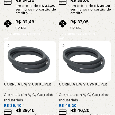
R$
34,20
R$
39,00
Em até
1
x de
R$
34,20
Em até
1
x de
R$
39,00
sem juros no cartão de
sem juros no cartão de
crédito!
crédito!
R$
32,49
R$
37,05
no pix
no pix
Adicionar ao carrinho
Adicionar ao carrinho
CORREIA EM V C81 KEIPER
CORREIA EM V C95 KEIPER
Correias em V
,
C
,
Correias
Correias em V
,
C
,
Correias
Industriais
Industriais
R$
39,40
R$
46,20
R$
39,40
R$
46,20