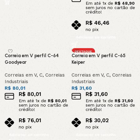
Em até
1
x de
R$
48,90
sem juros no cartão de
crédito!
R$
46,46
no pix
Adicionar ao carrinho
DESTAQUE
Correia em V perfil C-64
Correia em V perfil C-65
Goodyear
Keiper
Correias em V
,
C
,
Correias
Correias em V
,
C
,
Correias
Industriais
Industriais
R$
80,01
R$
31,60
R$
80,01
R$
31,60
Em até
1
x de
R$
80,01
Em até
1
x de
R$
31,60
sem juros no cartão de
sem juros no cartão de
crédito!
crédito!
R$
76,01
R$
30,02
no pix
no pix
Adicionar ao carrinho
Adicionar ao carrinho