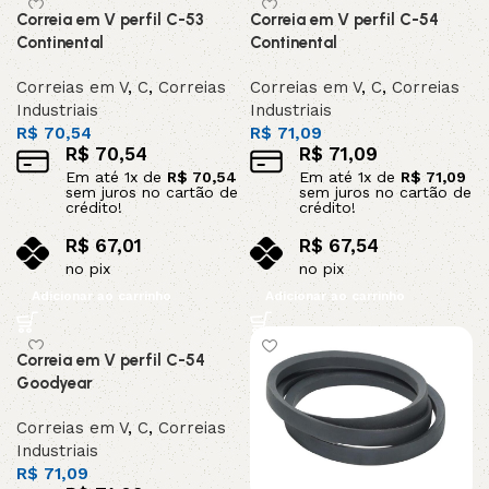
Correia em V perfil C-53
Correia em V perfil C-54
Continental
Continental
Correias em V
,
C
,
Correias
Correias em V
,
C
,
Correias
Industriais
Industriais
R$
70,54
R$
71,09
R$
70,54
R$
71,09
Em até
1
x de
R$
70,54
Em até
1
x de
R$
71,09
sem juros no cartão de
sem juros no cartão de
crédito!
crédito!
R$
67,01
R$
67,54
no pix
no pix
Adicionar ao carrinho
Adicionar ao carrinho
Correia em V perfil C-54
Goodyear
Correias em V
,
C
,
Correias
Industriais
R$
71,09