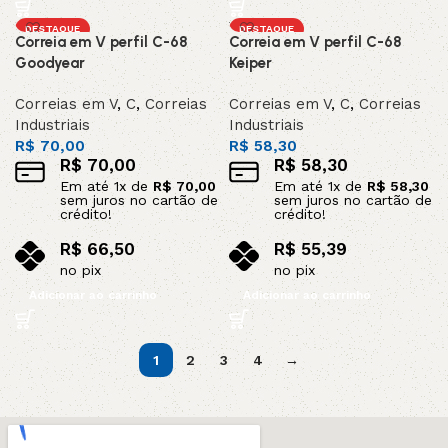
DESTAQUE
DESTAQUE
Correia em V perfil C-68
Correia em V perfil C-68
Goodyear
Keiper
Correias em V
,
C
,
Correias
Correias em V
,
C
,
Correias
Industriais
Industriais
R$
70,00
R$
58,30
R$
70,00
R$
58,30
Em até
1
x de
R$
70,00
Em até
1
x de
R$
58,30
sem juros no cartão de
sem juros no cartão de
crédito!
crédito!
R$
66,50
R$
55,39
no pix
no pix
Adicionar ao carrinho
Adicionar ao carrinho
1
2
3
4
→