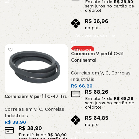
Em até
1
x de
R$
38,90
sem juros no cartão de
crédito!
R$
36,96
no pix
Adicionar ao carrinho
DESTAQUE
Correia em V perfil C-51
Continental
Correias em V
,
C
,
Correias
Industriais
R$
68,26
R$
68,26
Correia em V perfil C-47 Trs
Em até
1
x de
R$
68,26
sem juros no cartão de
crédito!
Correias em V
,
C
,
Correias
Industriais
R$
64,85
R$
38,90
no pix
R$
38,90
Adicionar ao carrinho
Em até
1
x de
R$
38,90