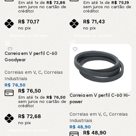
Em até
1
x de
R$
73,86
Em até
1
x de
R$
75,19
sem juros no cartão de
sem juros no cartão de
crédito!
crédito!
R$
70,17
R$
71,43
no pix
no pix
Adicionar ao carrinho
Adicionar ao carrinho
Correia em V perfil C-60
Goodyear
Correias em V
,
C
,
Correias
Industriais
R$
76,50
R$
76,50
Correia em V perfil C-60 Hi-
Em até
1
x de
R$
76,50
sem juros no cartão de
power
crédito!
Correias em V
,
C
,
Correias
R$
72,68
Industriais
no pix
R$
48,90
Adicionar ao carrinho
R$
48,90