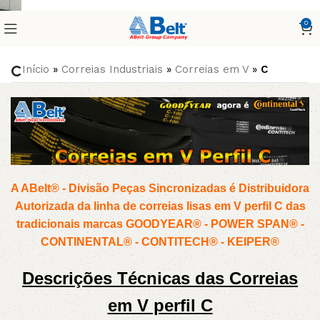
0
C
Início
»
Correias Industriais
»
Correias em V
»
C
A ABelt® - Divisão Peças Sincronizadas é Distribuidora
Autorizada da linha de correias lisas em V perfil C das
tradicionais marcas GOODYEAR® - POWER SPAN® -
CONTINENTAL® - CONTITECH® - KEIPER®
Descrições Técnicas das Correias
em V perfil C