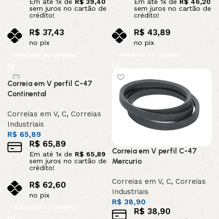
Em até
1
x de
R$
39,40
Em até
1
x de
R$
46,20
sem juros no cartão de
sem juros no cartão de
crédito!
crédito!
R$
37,43
R$
43,89
no pix
no pix
Adicionar ao carrinho
Adicionar ao carrinho
Correia em V perfil C-47
Continental
Correias em V
,
C
,
Correias
Industriais
R$
65,89
R$
65,89
Correia em V perfil C-47
Em até
1
x de
R$
65,89
sem juros no cartão de
Mercurio
crédito!
Correias em V
,
C
,
Correias
R$
62,60
Industriais
no pix
R$
38,90
Adicionar ao carrinho
R$
38,90