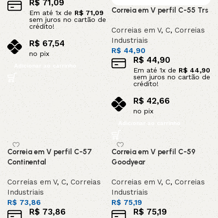
R$
71,09
Correia em V perfil C-55 Trs
Em até
1
x de
R$
71,09
sem juros no cartão de
crédito!
Correias em V
,
C
,
Correias
Industriais
R$
67,54
R$
44,90
no pix
R$
44,90
Adicionar ao carrinho
Em até
1
x de
R$
44,90
sem juros no cartão de
crédito!
R$
42,66
no pix
Adicionar ao carrinho
Correia em V perfil C-57
Correia em V perfil C-59
Continental
Goodyear
Correias em V
,
C
,
Correias
Correias em V
,
C
,
Correias
Industriais
Industriais
R$
73,86
R$
75,19
R$
73,86
R$
75,19