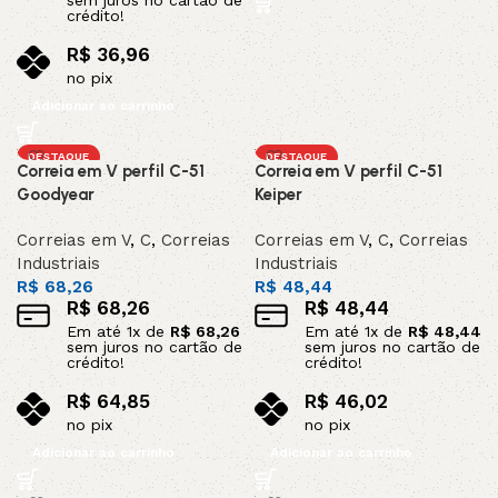
sem juros no cartão de
crédito!
R$
36,96
no pix
Adicionar ao carrinho
DESTAQUE
DESTAQUE
Correia em V perfil C-51
Correia em V perfil C-51
Goodyear
Keiper
Correias em V
,
C
,
Correias
Correias em V
,
C
,
Correias
Industriais
Industriais
R$
68,26
R$
48,44
R$
68,26
R$
48,44
Em até
1
x de
R$
68,26
Em até
1
x de
R$
48,44
sem juros no cartão de
sem juros no cartão de
crédito!
crédito!
R$
64,85
R$
46,02
no pix
no pix
Adicionar ao carrinho
Adicionar ao carrinho