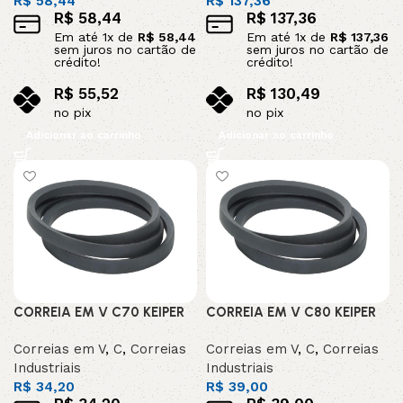
R$
58,44
R$
137,36
R$
58,44
R$
137,36
Em até
1
x de
R$
58,44
Em até
1
x de
R$
137,36
sem juros no cartão de
sem juros no cartão de
crédito!
crédito!
R$
55,52
R$
130,49
no pix
no pix
Adicionar ao carrinho
Adicionar ao carrinho
CORREIA EM V C70 KEIPER
CORREIA EM V C80 KEIPER
Correias em V
,
C
,
Correias
Correias em V
,
C
,
Correias
Industriais
Industriais
R$
34,20
R$
39,00