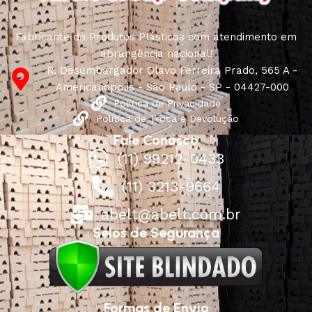
Fabricante de Produtos Plásticos com atendimento em
abrangência nacional!
R. Desembargador Olavo Ferreira Prado, 565 A -
Americanópolis - São Paulo - SP - 04427-000
Política de Privacidade
Política de Troca e Devolução
Fale Conosco
(11) 99212-0433
(11) 3213-9664
abelt@abelt.com.br
Selos de Segurança
Formas de Envio