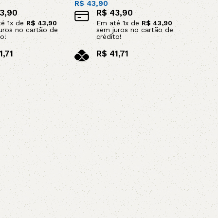
R$
43,90
3,90
R$
43,90
té
1
x de
R$
43,90
Em até
1
x de
R$
43,90
uros no cartão de
sem juros no cartão de
o!
crédito!
1,71
R$
41,71
x
no pix
o carrinho
Leia mais