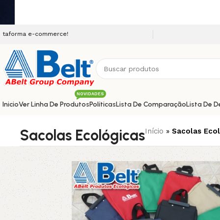
e-commerce!
NOVIDADES
Inicio
Ver Linha De Produtos
Políticas
Lista De Comparação
Lista De D
Sacolas Ecológicas
Início
»
Sacolas Eco