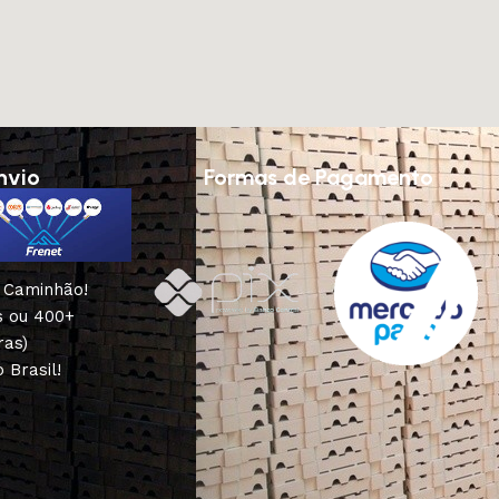
nvio
Formas de Pagamento
u Caminhão!
s ou 400+
ras)
 Brasil!