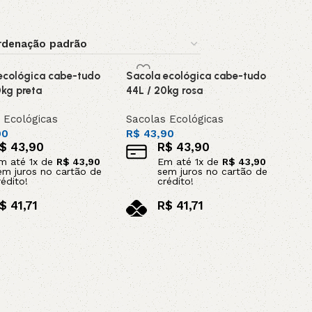
AVX
CC
ecológica cabe-tudo
Sacola ecológica cabe-tudo
0kg preta
44L / 20kg rosa
PK
 Ecológicas
Sacolas Ecológicas
90
R$
43,90
Z
TB
$
43,90
R$
43,90
m até
1
x de
R$
43,90
Em até
1
x de
R$
43,90
em juros no cartão de
sem juros no cartão de
rédito!
crédito!
$
41,71
R$
41,71
o pix
no pix
ar ao carrinho
Adicionar ao carrinho