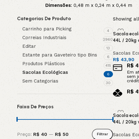
Dimensões
: 0,48 m x 0,24 m x 0,44 m
3L
3VX
Categorias De Produto
Showing all
A
AX
Carrinho para Picking
4
Sacola eco
Correias Industriais
2960
44L / 20kg 
Editar
CX
D
13
Sacolas Ec
Estante para Gaveteiro tipo Bins
6
R$
43,90
Produtos Plásticos
PL
SPA
R$
4
415
Sacolas Ecológicas
Em a
6
sem j
Sem Categorias
crédit
XPA
XPB
30
R$
4
no pi
Faixa De Preços
Adicionar a
Sacola eco
44L / 20kg 
Preço:
R$ 40
—
R$ 50
Sacolas Ec
Filtrar