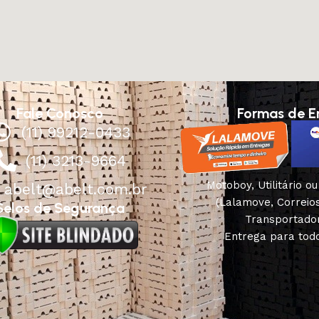
Fale Conosco
Formas de E
(11) 99212-0433
(11) 3213-9664
Motoboy, Utilitário o
abelt@abelt.com.br
(Lalamove, Correio
Selos de Segurança
Transportado
Entrega para todo