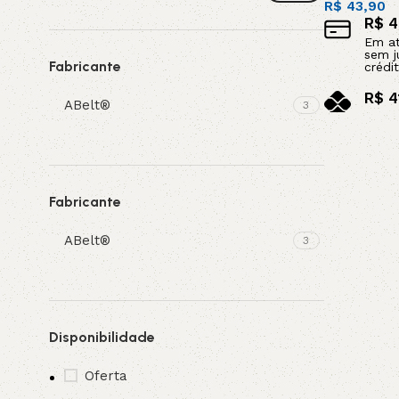
R$
43,90
R$
4
Em a
sem j
Fabricante
crédit
R$
4
ABelt®
3
no pi
Adicionar a
Fabricante
ABelt®
3
Disponibilidade
Oferta