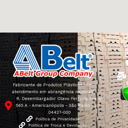
Fabricante de Produtos Plásticos com
atendimento em abrangência nacional!
R. Desembargador Olavo Ferreira Prado,
565 A - Americanópolis - São Paulo - SP -
04427-000
Política de Privacidade
Política de Troca e Devolução