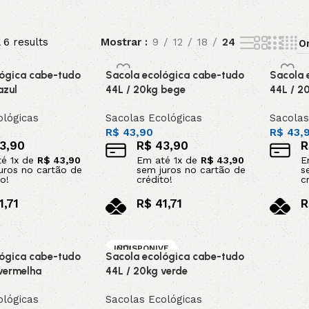
5V
5VX
AA
 6 results
Mostrar
9
12
18
24
B
BX
C
lógica cabe-tudo
Sacola ecológica cabe-tudo
Sacola 
azul
44L / 20kg bege
44L / 2
PJ
PJ
PK
ológicas
Sacolas Ecológicas
Sacolas
R$
43,90
R$
43,
SPB
SPC
SP
3,90
R$
43,90
R
té
1
x de
R$
43,90
Em até
1
x de
R$
43,90
E
uros no cartão de
sem juros no cartão de
s
o!
crédito!
c
XPZ
ZX
1,71
R$
41,71
R
x
no pix
n
o carrinho
Adicionar ao carrinho
Adicion
INDISPONIVE
lógica cabe-tudo
Sacola ecológica cabe-tudo
L / SOB ENCO
MENDA
vermelha
44L / 20kg verde
ológicas
Sacolas Ecológicas