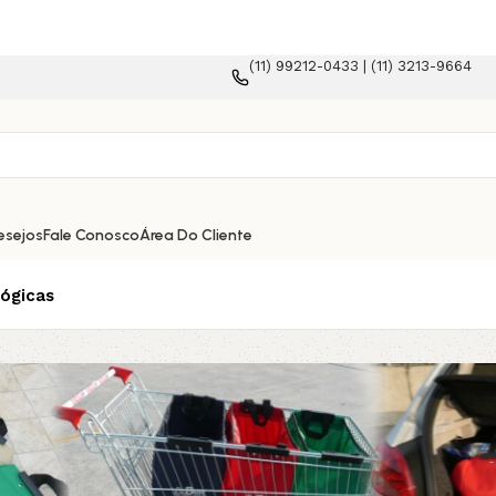
(11) 99212-0433 | (11) 3213-9664
esejos
Fale Conosco
Área Do Cliente
lógicas