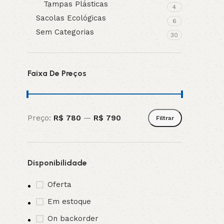
Tampas Plásticas
4
Sacolas Ecológicas
6
Sem Categorias
30
Faixa De Preços
Preço:
R$ 780
—
R$ 790
Filtrar
Disponibilidade
Oferta
Em estoque
On backorder