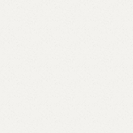
AVX
CC
PK
Z
TB