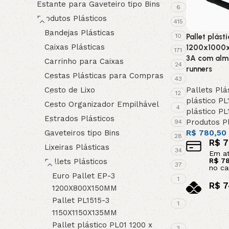
Estante para Gaveteiro tipo Bins
6
Produtos Plásticos
415
Bandejas Plásticas
Pallet plás
10
Caixas Plásticas
1200x1000x
171
3A com alma
Carrinho para Caixas
24
runners
Cestas Plásticas para Compras
43
Pallets Plá
Cesto de Lixo
12
plástico PL
Cesto Organizador Empilhável
4
plástico PL
Estrados Plásticos
Produtos Pl
94
R$
780,50
Gaveteiros tipo Bins
28
R$
7
Lixeiras Plásticas
34
Em a
R$
78
Pallets Plásticos
37
no ca
Euro Pallet EP-3
1
R$
7
1200X800X150MM
no pi
Pallet PL1515-3
1
Leia mais
1150X1150X135MM
Pallet plástico PL01 1200 x
3