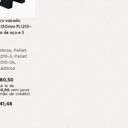
tico vazado
150mm PL1210-
 de aço e 3
sticos
,
Pallet
1210-3
,
Pallet
1210-3A
,
ásticos
80,50
té
1
x de
0,50
sem juros
rtão de crédito!
41,48
x