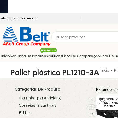
a e-commerce!
NOVIDADES
Inicio
Ver Linha De Produtos
Políticas
Lista De Comparação
Lista De D
Pallet plástico PL1210-3A
Início
»
Pr
Categorias De Produto
Exibindo um
Carrinho para Picking
INDISPONI
4
L / SOB EN
Correias Industriais
MENDA
2960
Editar
13