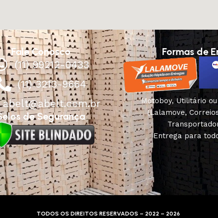
Fale Conosco
Formas de E
(11) 99212-0433
(11) 3213-9664
Motoboy, Utilitário o
abelt@abelt.com.br
(Lalamove, Correio
Selos de Segurança
Transportado
Entrega para todo
TODOS OS DIREITOS RESERVADOS – 2022 – 2026