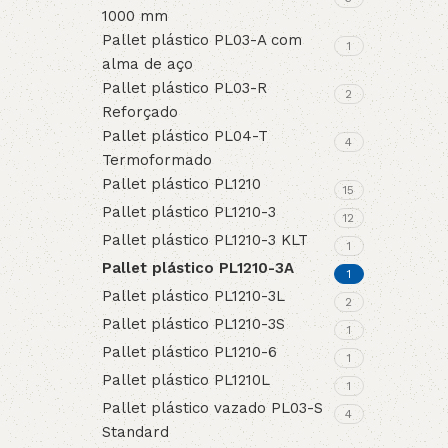
1000 mm
3L
3VX
Pallet plástico PL03-A com
1
alma de aço
Pallet plástico PL03-R
A
AX
2
Reforçado
Pallet plástico PL04-T
4
CX
D
Termoformado
Pallet plástico PL1210
15
PL
SPA
Pallet plástico PL1210-3
12
Pallet plástico PL1210-3 KLT
1
XPA
XPB
Pallet plástico PL1210-3A
1
Pallet plástico PL1210-3L
2
Pallet plástico PL1210-3S
1
Pallet plástico PL1210-6
1
Pallet plástico PL1210L
1
Pallet plástico vazado PL03-S
4
Standard