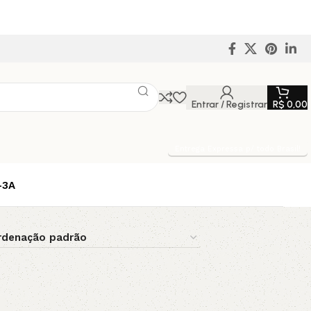
Entrar / Registrar
R$
0,00
Entrega Expressa p/ todo Brasil!
-3A