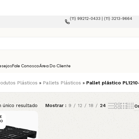
(11) 99212-0433 | (11) 3213-9664
esejos
Fale Conosco
Área Do Cliente
odutos Plásticos
»
Pallets Plásticos
»
Pallet plástico PL1210
 único resultado
Mostrar
9
12
18
24
VE
CO