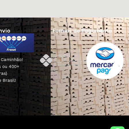
nvio
Formas de Pagamento
u Caminhão!
s ou 400+
ras)
 Brasil!