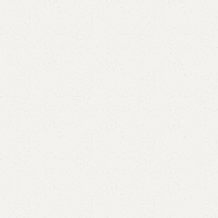
5V
5VX
AA
B
BX
C
PJ
PJ
PK
SPB
SPC
SP
XPZ
ZX