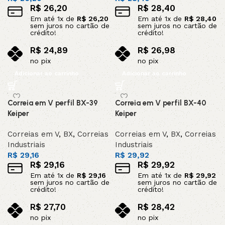
R$
26,20
R$
28,40
Em até
1
x de
R$
26,20
Em até
1
x de
R$
28,40
sem juros no cartão de
sem juros no cartão de
crédito!
crédito!
R$
24,89
R$
26,98
no pix
no pix
Adicionar ao carrinho
Adicionar ao carrinho
Correia em V perfil BX-39
Correia em V perfil BX-40
Keiper
Keiper
Correias em V
,
BX
,
Correias
Correias em V
,
BX
,
Correias
Industriais
Industriais
R$
29,16
R$
29,92
R$
29,16
R$
29,92
Em até
1
x de
R$
29,16
Em até
1
x de
R$
29,92
sem juros no cartão de
sem juros no cartão de
crédito!
crédito!
R$
27,70
R$
28,42
no pix
no pix