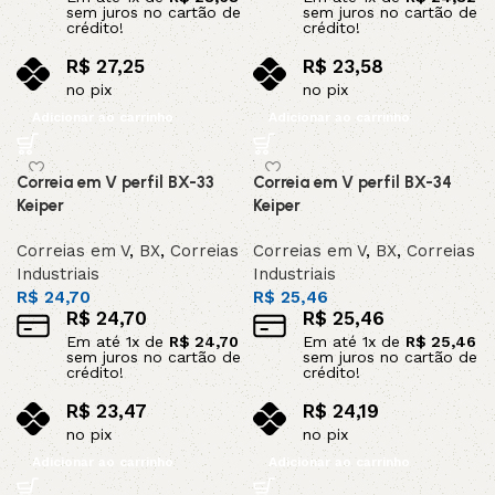
sem juros no cartão de
sem juros no cartão de
crédito!
crédito!
R$
27,25
R$
23,58
no pix
no pix
Adicionar ao carrinho
Adicionar ao carrinho
Correia em V perfil BX-33
Correia em V perfil BX-34
Keiper
Keiper
Correias em V
,
BX
,
Correias
Correias em V
,
BX
,
Correias
Industriais
Industriais
R$
24,70
R$
25,46
R$
24,70
R$
25,46
Em até
1
x de
R$
24,70
Em até
1
x de
R$
25,46
sem juros no cartão de
sem juros no cartão de
crédito!
crédito!
R$
23,47
R$
24,19
no pix
no pix
Adicionar ao carrinho
Adicionar ao carrinho