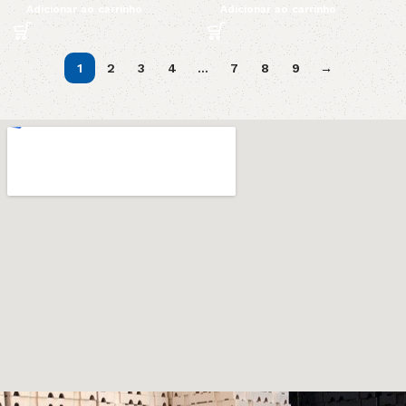
Adicionar ao carrinho
Adicionar ao carrinho
1
2
3
4
…
7
8
9
→