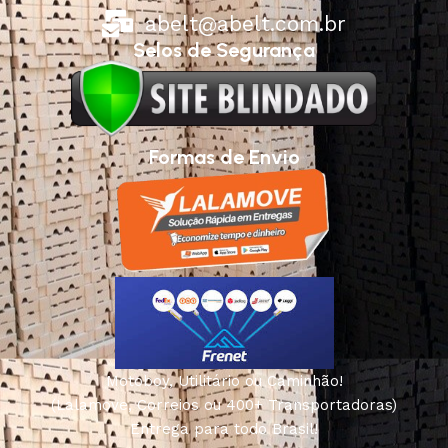
abelt@abelt.com.br
Selos de Segurança
Formas de Envio
Motoboy, Utilitário ou Caminhão!
(Lalamove, Correios ou 400+ Transportadoras)
Entrega para todo Brasil!