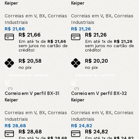
Keiper
Keiper
Correias em V
,
BX
,
Correias
Correias em V
,
BX
,
Correias
Industriais
Industriais
R$
21,66
R$
21,26
R$
21,66
R$
21,26
Em até
1
x de
R$
21,66
Em até
1
x de
R$
21,26
sem juros no cartão de
sem juros no cartão de
crédito!
crédito!
R$
20,58
R$
20,20
no pix
no pix
Adicionar ao carrinho
Adicionar ao carrinho
Correia em V perfil BX-31
Correia em V perfil BX-32
Keiper
Keiper
Correias em V
,
BX
,
Correias
Correias em V
,
BX
,
Correias
Industriais
Industriais
R$
28,68
R$
24,82
R$
28,68
R$
24,82
Em até
1
x de
R$
28,68
Em até
1
x de
R$
24,82