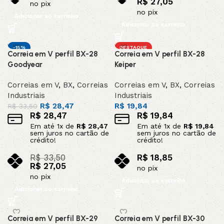
R$
27,05
no pix
no pix
Adicionar ao carrinho
Adicionar ao carrinho
-15%
DESTAQUE
Correia em V perfil BX-28
Correia em V perfil BX-28
Goodyear
Keiper
Correias em V
,
BX
,
Correias
Correias em V
,
BX
,
Correias
Industriais
Industriais
R$
28,47
R$
19,84
R$
33,50
R$
28,47
R$
19,84
Em até
1
x de
R$
28,47
Em até
1
x de
R$
19,84
sem juros no cartão de
sem juros no cartão de
crédito!
crédito!
R$
33,50
R$
18,85
R$
27,05
no pix
no pix
Adicionar ao carrinho
Adicionar ao carrinho
Correia em V perfil BX-29
Correia em V perfil BX-30