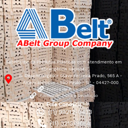
Fabricante de Produtos Plásticos com atendimento em
abrangência nacional!
R. Desembargador Olavo Ferreira Prado, 565 A -
Americanópolis - São Paulo - SP - 04427-000
Política de Privacidade
Política de Troca e Devolução
Fale Conosco
(11) 99212-0433
(11) 3213-9664