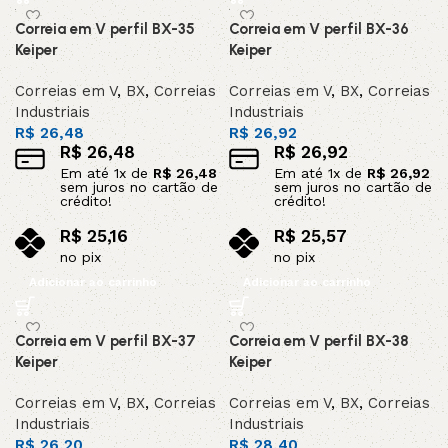
Correia em V perfil BX-35
Correia em V perfil BX-36
Keiper
Keiper
Correias em V
,
BX
,
Correias
Correias em V
,
BX
,
Correias
Industriais
Industriais
R$
26,48
R$
26,92
R$
26,48
R$
26,92
Em até
1
x de
R$
26,48
Em até
1
x de
R$
26,92
sem juros no cartão de
sem juros no cartão de
crédito!
crédito!
R$
25,16
R$
25,57
no pix
no pix
Adicionar ao carrinho
Adicionar ao carrinho
Correia em V perfil BX-37
Correia em V perfil BX-38
Keiper
Keiper
Correias em V
,
BX
,
Correias
Correias em V
,
BX
,
Correias
Industriais
Industriais
R$
26,20
R$
28,40