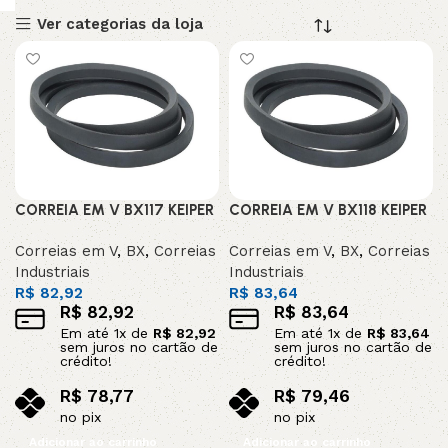
Ver categorias da loja
CORREIA EM V BX117 KEIPER
CORREIA EM V BX118 KEIPER
Correias em V
,
BX
,
Correias
Correias em V
,
BX
,
Correias
Industriais
Industriais
R$
82,92
R$
83,64
R$
82,92
R$
83,64
Em até
1
x de
R$
82,92
Em até
1
x de
R$
83,64
sem juros no cartão de
sem juros no cartão de
crédito!
crédito!
R$
78,77
R$
79,46
no pix
no pix
Adicionar ao carrinho
Adicionar ao carrinho