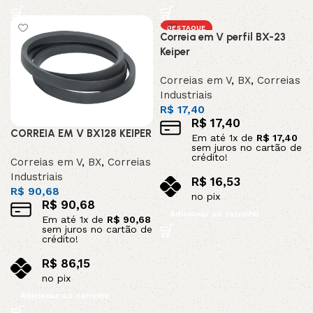
DESTAQUE
Correia em V perfil BX-23
Keiper
Correias em V
,
BX
,
Correias
Industriais
R$
17,40
R$
17,40
CORREIA EM V BX128 KEIPER
Em até
1
x de
R$
17,40
sem juros no cartão de
crédito!
Correias em V
,
BX
,
Correias
Industriais
R$
16,53
R$
90,68
no pix
R$
90,68
Adicionar ao carrinho
Em até
1
x de
R$
90,68
sem juros no cartão de
crédito!
R$
86,15
no pix
Adicionar ao carrinho