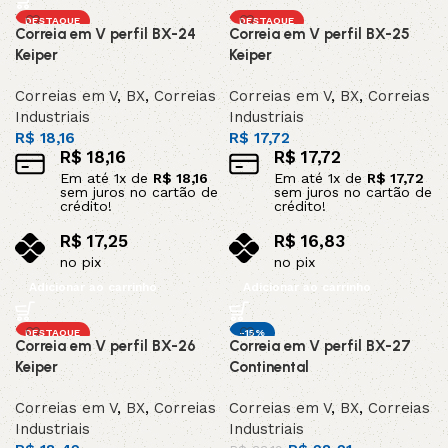
DESTAQUE
DESTAQUE
Correia em V perfil BX-24
Correia em V perfil BX-25
Keiper
Keiper
Correias em V
,
BX
,
Correias
Correias em V
,
BX
,
Correias
Industriais
Industriais
R$
18,16
R$
17,72
R$
18,16
R$
17,72
Em até
1
x de
R$
18,16
Em até
1
x de
R$
17,72
sem juros no cartão de
sem juros no cartão de
crédito!
crédito!
R$
17,25
R$
16,83
no pix
no pix
Adicionar ao carrinho
Adicionar ao carrinho
DESTAQUE
-15%
Correia em V perfil BX-26
Correia em V perfil BX-27
Keiper
Continental
Correias em V
,
BX
,
Correias
Correias em V
,
BX
,
Correias
Industriais
Industriais