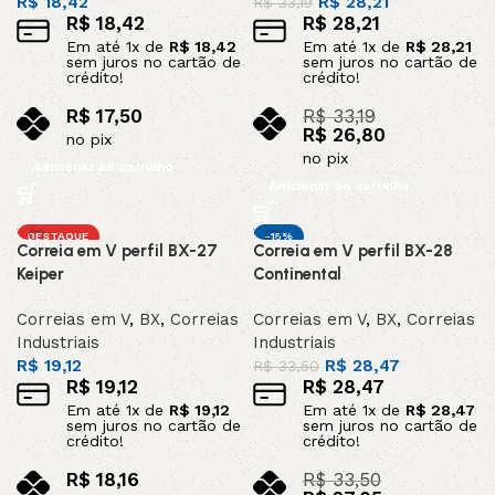
R$
18,42
R$
28,21
R$
33,19
R$
18,42
R$
28,21
Em até
1
x de
R$
18,42
Em até
1
x de
R$
28,21
sem juros no cartão de
sem juros no cartão de
crédito!
crédito!
R$
17,50
R$
33,19
R$
26,80
no pix
no pix
Adicionar ao carrinho
Adicionar ao carrinho
DESTAQUE
-15%
Correia em V perfil BX-27
Correia em V perfil BX-28
Keiper
Continental
Correias em V
,
BX
,
Correias
Correias em V
,
BX
,
Correias
Industriais
Industriais
R$
19,12
R$
28,47
R$
33,50
R$
19,12
R$
28,47
Em até
1
x de
R$
19,12
Em até
1
x de
R$
28,47
sem juros no cartão de
sem juros no cartão de
crédito!
crédito!
R$
18,16
R$
33,50