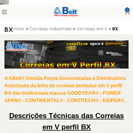
0
BX
Início
»
Correias Industriais
»
Correias em V
»
BX
A ABelt® Divisão Peças Sincronizadas é Distribuidora
Autorizada da linha de correias dentadas em V perfil
BX das tradicionais marcas GOODYEAR® - POWER
SPAN® - CONTINENTAL® - CONTITECH® - KEIPER®.
Descrições Técnicas das Correias
em V perfil BX