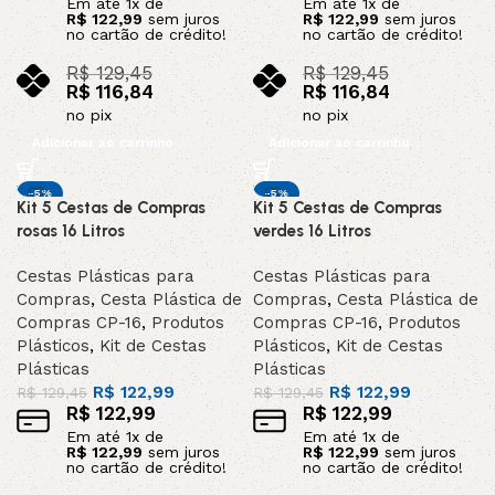
Em até
1
x de
Em até
1
x de
R$
122,99
sem juros
R$
122,99
sem juros
no cartão de crédito!
no cartão de crédito!
R$
129,45
R$
129,45
R$
116,84
R$
116,84
no pix
no pix
Adicionar ao carrinho
Adicionar ao carrinho
-5%
-5%
Kit 5 Cestas de Compras
Kit 5 Cestas de Compras
rosas 16 Litros
verdes 16 Litros
Cestas Plásticas para
Cestas Plásticas para
Compras
,
Cesta Plástica de
Compras
,
Cesta Plástica de
Compras CP-16
,
Produtos
Compras CP-16
,
Produtos
Plásticos
,
Kit de Cestas
Plásticos
,
Kit de Cestas
Plásticas
Plásticas
R$
122,99
R$
122,99
R$
129,45
R$
129,45
R$
122,99
R$
122,99
Em até
1
x de
Em até
1
x de
R$
122,99
sem juros
R$
122,99
sem juros
no cartão de crédito!
no cartão de crédito!