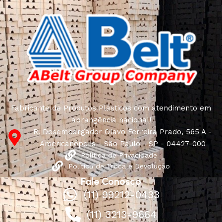
Fabricante de Produtos Plásticos com atendimento em
abrangência nacional!
R. Desembargador Olavo Ferreira Prado, 565 A -
Americanópolis - São Paulo - SP - 04427-000
Política de Privacidade
Política de Troca e Devolução
Fale Conosco
(11) 99212-0433
(11) 3213-9664