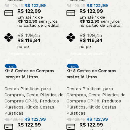
R$
122,99
R$
122,99
R$
129,45
R$
129,45
R$
122,99
R$
122,99
Em até
1
x de
Em até
1
x de
R$
122,99
sem juros
R$
122,99
sem juros
no cartão de crédito!
no cartão de crédito!
R$
129,45
R$
129,45
R$
116,84
R$
116,84
no pix
no pix
Adicionar ao carrinho
Adicionar ao carrinho
-5%
-5%
Kit 5 Cestas de Compras
Kit 5 Cestas de Compras
laranjas 16 Litros
pretas 16 Litros
Cestas Plásticas para
Cestas Plásticas para
Compras
,
Cesta Plástica de
Compras
,
Cesta Plástica de
Compras CP-16
,
Produtos
Compras CP-16
,
Produtos
Plásticos
,
Kit de Cestas
Plásticos
,
Kit de Cestas
Plásticas
Plásticas
R$
122,99
R$
122,99
R$
129,45
R$
129,45
R$
122,99
R$
122,99