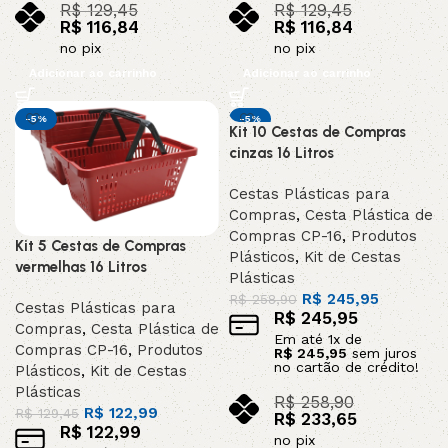
R$
129,45
R$
129,45
R$
116,84
R$
116,84
no pix
no pix
Adicionar ao carrinho
Adicionar ao carrinho
-5%
-5%
Kit 10 Cestas de Compras
INDISPONIVEL /
cinzas 16 Litros
SOB ENCOMEND
A
Cestas Plásticas para
Compras
,
Cesta Plástica de
Compras CP-16
,
Produtos
Kit 5 Cestas de Compras
Plásticos
,
Kit de Cestas
vermelhas 16 Litros
Plásticas
R$
245,95
R$
258,90
Cestas Plásticas para
R$
245,95
Compras
,
Cesta Plástica de
Em até
1
x de
Compras CP-16
,
Produtos
R$
245,95
sem juros
no cartão de crédito!
Plásticos
,
Kit de Cestas
Plásticas
R$
258,90
R$
122,99
R$
129,45
R$
233,65
R$
122,99
no pix