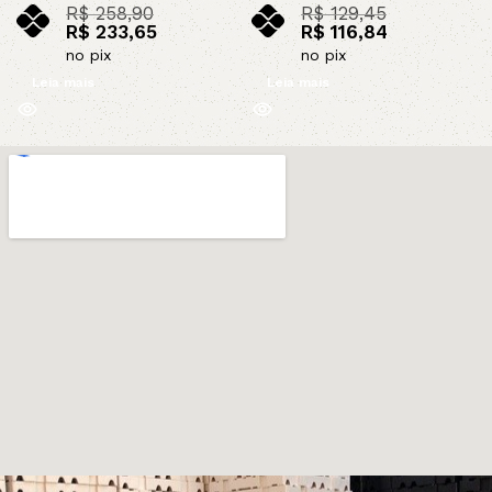
R$
258,90
R$
129,45
R$
233,65
R$
116,84
no pix
no pix
Leia mais
Leia mais