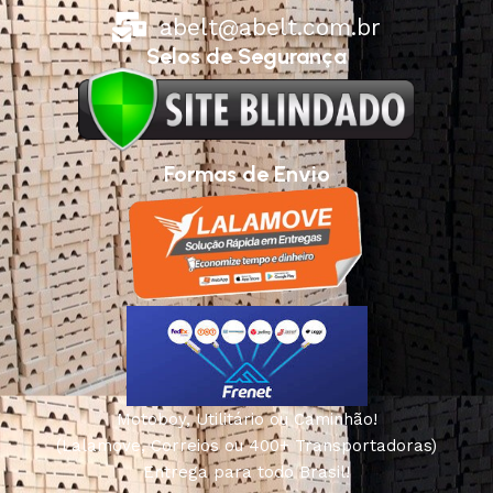
abelt@abelt.com.br
Selos de Segurança
Formas de Envio
Motoboy, Utilitário ou Caminhão!
(Lalamove, Correios ou 400+ Transportadoras)
Entrega para todo Brasil!