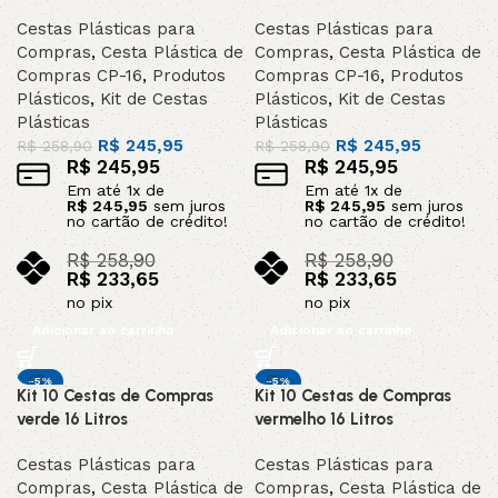
Cestas Plásticas para
Cestas Plásticas para
Compras
,
Cesta Plástica de
Compras
,
Cesta Plástica de
Compras CP-16
,
Produtos
Compras CP-16
,
Produtos
Plásticos
,
Kit de Cestas
Plásticos
,
Kit de Cestas
Plásticas
Plásticas
R$
245,95
R$
245,95
R$
258,90
R$
258,90
R$
245,95
R$
245,95
Em até
1
x de
Em até
1
x de
R$
245,95
sem juros
R$
245,95
sem juros
no cartão de crédito!
no cartão de crédito!
R$
258,90
R$
258,90
R$
233,65
R$
233,65
no pix
no pix
Adicionar ao carrinho
Adicionar ao carrinho
-5%
-5%
Kit 10 Cestas de Compras
Kit 10 Cestas de Compras
verde 16 Litros
vermelho 16 Litros
Cestas Plásticas para
Cestas Plásticas para
Compras
,
Cesta Plástica de
Compras
,
Cesta Plástica de