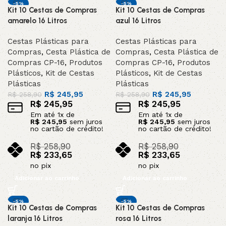
-5%
-5%
Kit 10 Cestas de Compras
Kit 10 Cestas de Compras
amarelo 16 Litros
azul 16 Litros
Cestas Plásticas para
Cestas Plásticas para
Compras
,
Cesta Plástica de
Compras
,
Cesta Plástica de
Compras CP-16
,
Produtos
Compras CP-16
,
Produtos
Plásticos
,
Kit de Cestas
Plásticos
,
Kit de Cestas
Plásticas
Plásticas
R$
245,95
R$
245,95
R$
258,90
R$
258,90
R$
245,95
R$
245,95
Em até
1
x de
Em até
1
x de
R$
245,95
sem juros
R$
245,95
sem juros
no cartão de crédito!
no cartão de crédito!
R$
258,90
R$
258,90
R$
233,65
R$
233,65
no pix
no pix
Adicionar ao carrinho
Adicionar ao carrinho
-5%
-5%
Kit 10 Cestas de Compras
Kit 10 Cestas de Compras
laranja 16 Litros
rosa 16 Litros