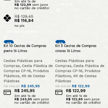
Em até
1
x de
Leia mais
R$
122,99
sem juros
no cartão de crédito!
R$
129,45
R$
116,84
no pix
Adicionar ao carrinho
-5%
-5%
Kit 10 Cestas de Compras
Kit 5 Cestas de Compras
INDISPONIVEL /
INDISPONIVEL /
preto 16 Litros
cinzas 16 Litros
SOB ENCOMEND
SOB ENCOMEND
A
A
Cestas Plásticas para
Cestas Plásticas para
Compras
,
Cesta Plástica de
Compras
,
Cesta Plástica de
Compras CP-16
,
Produtos
Compras CP-16
,
Produtos
Plásticos
,
Kit de Cestas
Plásticos
,
Kit de Cestas
Plásticas
Plásticas
R$
245,95
R$
122,99
R$
258,90
R$
129,45
R$
245,95
R$
122,99
Em até
1
x de
Em até
1
x de
R$
245,95
sem juros
R$
122,99
sem juros
no cartão de crédito!
no cartão de crédito!