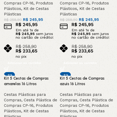
Compras CP-16
,
Produtos
Compras CP-16
,
Produtos
Plásticos
,
Kit de Cestas
Plásticos
,
Kit de Cestas
Plásticas
Plásticas
R$
245,95
R$
245,95
R$
258,90
R$
258,90
R$
245,95
R$
245,95
Em até
1
x de
Em até
1
x de
R$
245,95
sem juros
R$
245,95
sem juros
no cartão de crédito!
no cartão de crédito!
R$
258,90
R$
258,90
R$
233,65
R$
233,65
no pix
no pix
Adicionar ao carrinho
Adicionar ao carrinho
-5%
-5%
Kit 5 Cestas de Compras
Kit 5 Cestas de Compras
amarelas 16 Litros
azuis 16 Litros
Cestas Plásticas para
Cestas Plásticas para
Compras
,
Cesta Plástica de
Compras
,
Cesta Plástica de
Compras CP-16
,
Produtos
Compras CP-16
,
Produtos
Plásticos
,
Kit de Cestas
Plásticos
,
Kit de Cestas
Plásticas
Plásticas