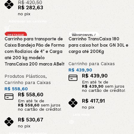
R$
420,50
R$
282,63
no pix
Adicionar ao carrinho
DESTAQUE
INDISPONIVEL /
Carrinho para transporte de
Carrinho TransCaixa 180
SOB ENCOMEND
A
Caixa Bandeja Pão de Forma
para caixa hot box GN 30L e
com Rodízios de 4” e Carga
carga até 200Kg
até 200 kg modelo
Carrinho para Caixas
TransCaixa 200 marca ABelt
R$
439,90
R$
439,90
Produtos Plásticos
,
Em até
1
x de
Carrinho para Caixas
R$
439,90
sem juros
R$
558,60
no cartão de crédito!
R$
558,60
R$
417,91
Em até
1
x de
R$
558,60
sem juros
no pix
no cartão de crédito!
Leia mais
R$
530,67
no pix
Adicionar ao carrinho