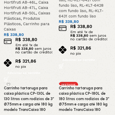
liso
,
RL-KLT-6421 com
Hortifruti AB-46L
,
Caixa
fundo liso
,
RL-KLT-6428
Hortifruti AB-47L
,
Caixa
com fundo liso
,
RL-KLT-
Hortifruti AB-50L
,
Caixas
6431 com fundo liso
Plásticas
,
Produtos
R$
338,80
Plásticos
,
Carrinho para
R$
338,80
Caixas
Em até
1
x de
R$
338,80
R$
338,80
sem juros
R$
338,80
no cartão de crédito!
Em até
1
x de
R$
321,86
R$
338,80
sem juros
no cartão de crédito!
no pix
Adicionar ao carrinho
R$
321,86
no pix
Adicionar ao carrinho
DESTAQUE
Carrinho tartaruga para
Carrinho tartaruga para
caixa plástica CP-130L de
caixa plástica CP-180L de
130 litros com rodízios de 3”
180 litros com rodízios de 3”
Ø75mm e carga até 180 kg
Ø75mm e carga até 180 kg
modelo TransCaixa 180
modelo TransCaixa 180