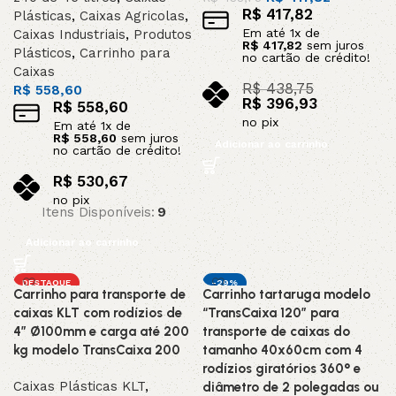
R$
417,82
Plásticas
,
Caixas Agricolas
,
Em até
1
x de
Caixas Industriais
,
Produtos
R$
417,82
sem juros
Plásticos
,
Carrinho para
no cartão de crédito!
Caixas
R$
438,75
R$
558,60
R$
396,93
R$
558,60
no pix
Em até
1
x de
R$
558,60
sem juros
Adicionar ao carrinho
no cartão de crédito!
R$
530,67
no pix
Itens Disponíveis:
9
Adicionar ao carrinho
DESTAQUE
-29%
Carrinho para transporte de
Carrinho tartaruga modelo
DESTAQUE
caixas KLT com rodízios de
“TransCaixa 120” para
4” Ø100mm e carga até 200
transporte de caixas do
kg modelo TransCaixa 200
tamanho 40x60cm com 4
rodízios giratórios 360° e
Caixas Plásticas KLT
,
diâmetro de 2 polegadas ou