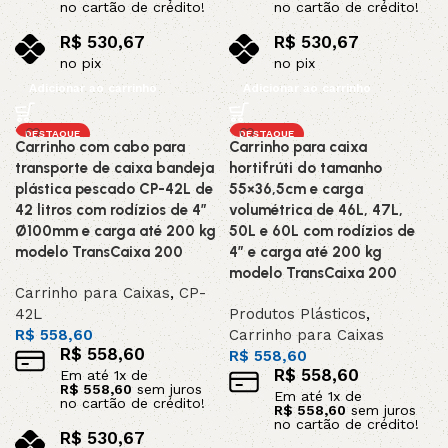
no cartão de crédito!
no cartão de crédito!
R$
530,67
R$
530,67
no pix
no pix
Adicionar ao carrinho
Adicionar ao carrinho
DESTAQUE
DESTAQUE
Carrinho com cabo para
Carrinho para caixa
transporte de caixa bandeja
hortifrúti do tamanho
plástica pescado CP-42L de
55×36,5cm e carga
42 litros com rodízios de 4”
volumétrica de 46L, 47L,
Ø100mm e carga até 200 kg
50L e 60L com rodízios de
modelo TransCaixa 200
4” e carga até 200 kg
modelo TransCaixa 200
Carrinho para Caixas
,
CP-
42L
Produtos Plásticos
,
R$
558,60
Carrinho para Caixas
R$
558,60
R$
558,60
R$
558,60
Em até
1
x de
R$
558,60
sem juros
Em até
1
x de
no cartão de crédito!
R$
558,60
sem juros
no cartão de crédito!
R$
530,67