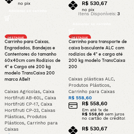
R$
530,67
no pix
no pix
Adicionar ao carrinho
Itens Disponíveis:
3
Adicionar ao carrinho
DESTAQUE
DESTAQUE
Carrinho para Caixas,
Carrinho para transporte de
Engradados, Bandejas e
caixa basculante ALC com
Contentores do tamanho
rodízios de 4” e carga até
60x40cm com Rodízios de
200 kg modelo TransCaixa
4” e Carga até 200 kg
200
modelo TransCaixa 200
Caixas plásticas ALC
,
marca ABelt
Produtos Plásticos
,
Caixas Agricolas
,
Caixa
Carrinho para Caixas
Hortifruti AB-60L
,
Caixa
R$
558,60
R$
558,60
Hortifrúti CP-17
,
Caixa
Em até
1
x de
Hortifruti CP-23
,
Caixas
R$
558,60
sem juros
Plásticas
,
Produtos
no cartão de crédito!
Plásticos
,
Carrinho para
R$
530,67
Caixas