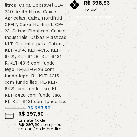
R$
396,93
litros
,
Caixa Dobrável CD-
no pix
240 de 45 litros
,
Caixas
Adicionar ao carrinho
Agricolas
,
Caixa Hortifrúti
CP-17
,
Caixa Hortifruti CP-
23
,
Caixas Plásticas
,
Caixas
Industriais
,
Caixas Plásticas
KLT
,
Carrinho para Caixas
,
KLT-4314
,
KLT-4315
,
KLT-
6421
,
KLT-6428
,
KLT-6431
,
R-KLT-4315 com fundo
lego
,
R-KLT-6428 com
fundo lego
,
RL-KLT-4315
com fundo liso
,
RL-KLT-
6421 com fundo liso
,
RL-
KLT-6428 com fundo liso
,
RL-KLT-6431 com fundo liso
R$
297,50
R$
420,50
R$
297,50
Em até
1
x de
R$
297,50
sem juros
no cartão de crédito!