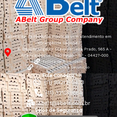
Fabricante de Produtos Plásticos com atendimento em
abrangência nacional!
R. Desembargador Olavo Ferreira Prado, 565 A -
Americanópolis - São Paulo - SP - 04427-000
Política de Privacidade
Política de Troca e Devolução
Fale Conosco
(11) 99212-0433
(11) 3213-9664
abelt@abelt.com.br
Selos de Segurança