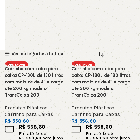
Ver categorias da loja
DESTAQUE
DESTAQUE
Carrinho com cabo para
Carrinho com cabo para
caixa CP-130L de 130 litros
caixa CP-180L de 180 litros
com rodízios de 4” e carga
com rodízios de 4” e carga
até 200 kg modelo
até 200 kg modelo
TransCaixa 200
TransCaixa 200
Produtos Plásticos
,
Produtos Plásticos
,
Carrinho para Caixas
Carrinho para Caixas
R$
558,60
R$
558,60
R$
558,60
R$
558,60
Em até
1
x de
Em até
1
x de
R$
558,60
sem juros
R$
558,60
sem juros