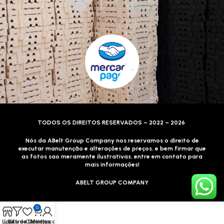
TODOS OS DIREITOS RESERVADOS – 2022 – 2026
Nós da ABelt Group Company nos reservamos o direito de
executar manutenção e alterações de preços, e bem firmar que
as fotos sao meramente ilustrativas, entre em contato para
mais informações!
ABELT GROUP COMPANY
0
Loja
Lista de Desejos
Filtros
Carrinho
Minha conta