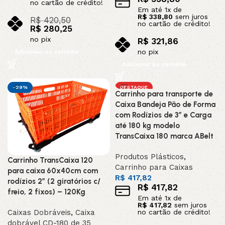
no cartão de crédito!
Em até
1
x de
R$
338,80
sem juros
R$
420,50
no cartão de crédito!
R$
280,25
no pix
R$
321,86
no pix
Adicionar ao carrinho
Adicionar ao carrinho
-29%
DESTAQUE
Carrinho para transporte de
Caixa Bandeja Pão de Forma
com Rodízios de 3” e Carga
até 180 kg modelo
TransCaixa 180 marca ABelt
Produtos Plásticos
,
Carrinho TransCaixa 120
Carrinho para Caixas
para caixa 60x40cm com
R$
417,82
rodízios 2” (2 giratórios c/
R$
417,82
freio, 2 fixos) – 120Kg
Em até
1
x de
R$
417,82
sem juros
no cartão de crédito!
Caixas Dobráveis
,
Caixa
dobrável CD-180 de 35