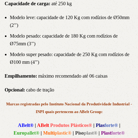
Capacidade de carga:
até 250 kg
Modelo leve: capacidade de 120 Kg com rodízios de
Ø50mm
(
2’’)
Modelo pesado: capacidade de 180 Kg com rodízios de
Ø75mm (
3’’)
Modelo super pesado: capacidade de 250 Kg com rodízios de
Ø100 mm (4
’’)
Empilhamento:
máximo recomendado até 06 caixas
Opcional:
cabo de tração
Marcas registradas pelo Instituto Nacional da Produtividade Industrial -
INPI quais pertencem ao ABelt Group:
ABelt®
|
ABelt
Produtos Plásticos®
|
Plas
forte®
|
Euro
pallet®
|
Multi
plastic®
|
Piso
plast®
|
Plast
forte®