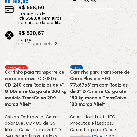
no pix
R$
558,60
R$
558,60
Adicionar ao carrinho
Em até
1
x de
R$
558,60
sem juros
no cartão de crédito!
R$
530,67
no pix
Itens Disponíveis:
2
Adicionar ao carrinho
DESTAQUE
-5%
Carrinho para transporte de
Carrinho para transporte de
DESTAQUE
caixa dobrável CD-180 e
Caixa Plástica HFG
CD-240 com Rodízios de 4”
77x57x31cm com Rodízios
Ø100mm e Carga até 200 kg
de 3” Ø75mm e Carga até
modelo TransCaixa 200
180 kg modelo TransCaixa
marca ABelt
180 marca ABelt
Caixas Dobráveis
,
Caixa
Caixa Hortifruti HFG
,
dobrável CD-180 de 35
Produtos Plásticos
,
litros
,
Caixa Dobrável CD-
Carrinho para Caixas
240 de 45 litros
,
Caixas
R$
417,82
R$
438,75