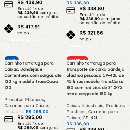
R$
439,90
R$
338,80
R$
338,80
Em até
1
x de
R$
439,90
sem juros
Em até
1
x de
no cartão de crédito!
R$
338,80
sem juros
no cartão de crédito!
R$
417,91
R$
321,86
no pix
no pix
Adicionar ao carrinho
Adicionar ao carrinho
-30%
DESTAQUE
Carrinho tartaruga para
Carrinho tartaruga para
Caixas, Bandejas e
transporte de caixa bandeja
Contentores com cargas até
plástica pescado CP-42L de
120 kg modelo TransCaixa
42 litros modelo TransCaixa
120
180 com rodízios de 3” Ø75
mm e carga até 180 kg
Produtos Plásticos
,
Carrinho para Caixas
Caixas Industriais
,
Produtos
R$
295,00
Plásticos
,
Carrinho para
R$
420,50
R$
295,00
Caixas
,
CP-42L
Em até
1
x de
R$
338,80
R$
295,00
sem juros
R$
338,80