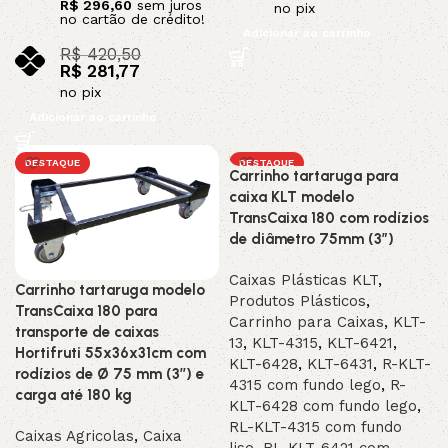
R$
296,60
sem juros
no pix
no cartão de crédito!
Adicionar ao carrinho
R$
420,50
R$
281,77
no pix
Adicionar ao carrinho
DESTAQUE
DESTAQUE
Carrinho tartaruga para
caixa KLT modelo
TransCaixa 180 com rodízios
de diâmetro 75mm (3″)
Caixas Plásticas KLT
,
Carrinho tartaruga modelo
Produtos Plásticos
,
TransCaixa 180 para
Carrinho para Caixas
,
KLT-
transporte de caixas
13
,
KLT-4315
,
KLT-6421
,
Hortifruti 55x36x31cm com
KLT-6428
,
KLT-6431
,
R-KLT-
rodízios de Ø 75 mm (3’’) e
4315 com fundo lego
,
R-
carga até 180 kg
KLT-6428 com fundo lego
,
RL-KLT-4315 com fundo
Caixas Agricolas
,
Caixa