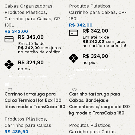
Caixas Organizadoras
,
Produtos Plásticos
,
Produtos Plásticos
,
Carrinho para Caixas
,
CP-
Carrinho para Caixas
,
CP-
180L
130L
R$
342,00
R$
342,00
R$
342,00
R$
342,00
Em até
1
x de
R$
342,00
sem juros
Em até
1
x de
no cartão de crédito!
R$
342,00
sem juros
no cartão de crédito!
R$
324,90
R$
324,90
no pix
no pix
Adicionar ao carrinho
Adicionar ao carrinho
Carrinho tartaruga para
Carrinho tartaruga para
Caixa Térmica Hot Box 100
Caixas, Bandejas e
litros modelo TransCaixa 180
Contentores c/ carga até 180
kg modelo TransCaixa 180
Produtos Plásticos
,
Carrinho para Caixas
Produtos Plásticos
,
R$
439,90
Carrinho para Caixas