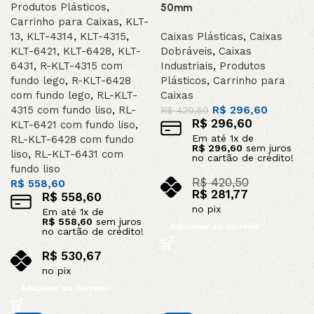
Produtos Plásticos
,
50mm
Carrinho para Caixas
,
KLT-
13
,
KLT-4314
,
KLT-4315
,
Caixas Plásticas
,
Caixas
KLT-6421
,
KLT-6428
,
KLT-
Dobráveis
,
Caixas
6431
,
R-KLT-4315 com
Industriais
,
Produtos
fundo lego
,
R-KLT-6428
Plásticos
,
Carrinho para
com fundo lego
,
RL-KLT-
Caixas
4315 com fundo liso
,
RL-
R$
296,60
R$
420,50
R$
296,60
KLT-6421 com fundo liso
,
Em até
1
x de
RL-KLT-6428 com fundo
R$
296,60
sem juros
liso
,
RL-KLT-6431 com
no cartão de crédito!
fundo liso
R$
420,50
R$
558,60
R$
281,77
R$
558,60
no pix
Em até
1
x de
R$
558,60
sem juros
Adicionar ao carrinho
no cartão de crédito!
R$
530,67
no pix
Adicionar ao carrinho