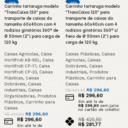
-29%
-29%
Carrinho tartaruga modelo
Carrinho tartaruga modelo
“TransCaixa 120″ para
“TransCaixa 120″ para
transporte de caixas do
transporte de caixas do
tamanho 60x40cm com 4
tamanho 60x40cm com 4
rodízios giratórios 360° de
rodízios giratórios 360° s/
Ø 50mm (2”) para carga de
freio de Ø 50mm (2”) para
120 kg
carga de 120 kg.
Caixas Agricolas
,
Caixa
Caixas Plásticas
,
Caixas
Hortifruti AB-60L
,
Caixa
Agricolas
,
Caixas
Hortifrúti CP-17
,
Caixa
Dobráveis
,
Caixas
Hortifruti CP-23
,
Caixas
Industriais
,
Produtos
Plásticas
,
Caixas
Plásticos
,
Carrinho para
Dobráveis
,
Caixas
Caixas
Industriais
,
Caixas
R$
296,60
R$
420,50
R$
296,60
Organizadoras
,
Produtos
Em até
1
x de
Plásticos
,
Carrinho para
R$
296,60
sem juros
Caixas
no cartão de crédito!
R$
296,60
R$
420,50
R$
296,60
R$
420,50
R$
281,77
Em até
1
x de