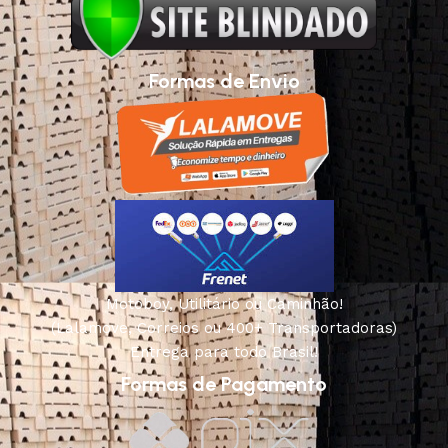
Formas de Envio
Motoboy, Utilitário ou Caminhão!
(Lalamove, Correios ou 400+ Transportadoras)
Entrega para todo Brasil!
Formas de Pagamento