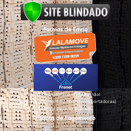
Formas de Envio
Motoboy, Utilitário ou Caminhão!
(Lalamove, Correios ou 400+ Transportadoras)
Entrega para todo Brasil!
Formas de Pagamento