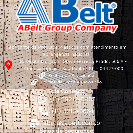
Fabricante de Produtos Plásticos com atendimento em
abrangência nacional!
R. Desembargador Olavo Ferreira Prado, 565 A -
Americanópolis - São Paulo - SP - 04427-000
Política de Privacidade
Política de Troca e Devolução
Fale Conosco
(11) 99212-0433
(11) 3213-9664
abelt@abelt.com.br
Selos de Segurança