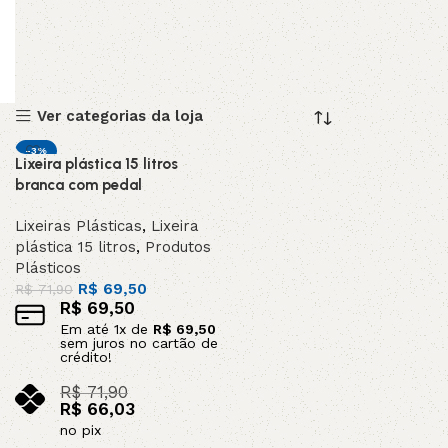
Ver categorias da loja
-3%
Lixeira plástica 15 litros
branca com pedal
Lixeiras Plásticas
,
Lixeira
plástica 15 litros
,
Produtos
Plásticos
R$
69,50
R$
71,90
R$
69,50
Em até
1
x de
R$
69,50
sem juros no cartão de
crédito!
R$
71,90
R$
66,03
no pix