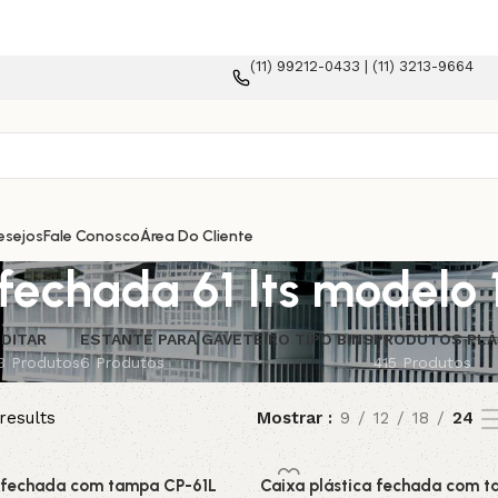
(11) 99212-0433 | (11) 3213-9664
lataforma e-commerce!
esejos
Fale Conosco
Área Do Cliente
a fechada 61 lts model
DITAR
ESTANTE PARA GAVETEIRO TIPO BINS
PRODUTOS PLÁ
3 Produtos
6 Produtos
415 Produtos
results
Mostrar
9
12
18
24
a fechada com tampa CP-61L
Caixa plástica fechada com 