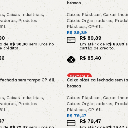
branco
as
,
Caixas Industriais
,
Caixas Plásticas
,
Caixas Indus
zadoras
,
Produtos
Caixas Organizadoras
,
Produ
61L
Plásticos
,
CP-61L
R$
89,89
90
R$
89,89
x de
R$
90,90
sem juros no
Em até
1
x de
R$
89,89
s
e crédito!
cartão de crédito!
36
R$
85,40
no pix
arrinho
Adicionar ao carrinho
DESTAQUE
a fechada sem tampa CP-61L
Caixa plástica fechada sem t
branca
as
,
Caixas Industriais
,
Caixas Plásticas
,
Caixas Indus
zadoras
,
Produtos
Caixas Organizadoras
,
Produ
61L
Plásticos
,
CP-61L
R$
79,47
47
R$
79,47
x de
R$
79,47
sem juros no
Em até
1
x de
R$
79,47
s