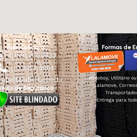
Fale Conosco
Formas de E
(11) 99212-0433
(11) 3213-9664
Motoboy, Utilitário o
abelt@abelt.com.br
(Lalamove, Correio
Selos de Segurança
Transportado
Entrega para todo