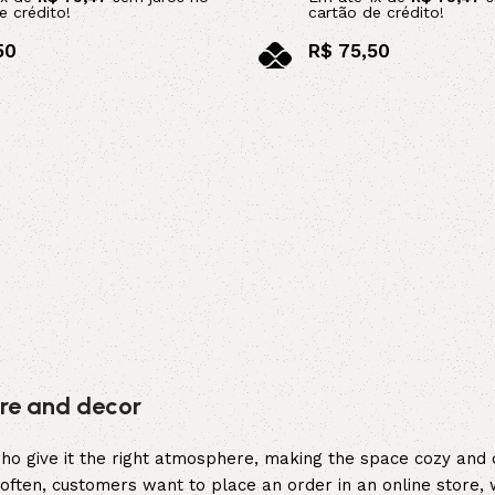
e crédito!
cartão de crédito!
5V
5VX
AA
50
R$
75,50
no pix
B
BX
C
arrinho
Adicionar ao carrinho
PJ
PJ
PK
SPB
SPC
SP
XPZ
ZX
ture and decor
y who give it the right atmosphere, making the space cozy and
often, customers want to place an order in an online store, 