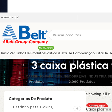
Seja bem vindo a nossa p
NOVIDADES
Inicio
Ver Linha De Produtos
Políticas
Lista De Comparação
Lista De D
3 caixa plástic
CARRINHO PARA PICKING
CORREIAS INDUSTRIAIS
E
4 Produtos
2.960 Produtos
1
Showing all 6 
Categorias De Produto
DESTAQUE
Carrinho para Picking
4
Caixa plástic