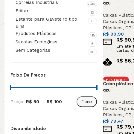
Correias Industriais
azul
2960
Editar
13
Caixas Plástic
Estante para Gaveteiro tipo
6
Caixas Organi
Bins
Plásticos
,
CP-
Produtos Plásticos
R$
90,90
415
R$
90,
Sacolas Ecológicas
6
Em até
1
Sem Categorias
cartão d
30
R$
86,
no pix
Faixa De Preços
Adicionar ao c
DESTAQUE
Caixa plástic
azul
Preço:
R$ 50
—
R$ 100
Filtrar
Caixas Plástic
Caixas Organi
Plásticos
,
CP-
R$
79,47
R$
79,
Disponibilidade
Em até
1