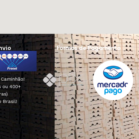
nvio
Formas de Pagamento
u Caminhão!
s ou 400+
ras)
 Brasil!