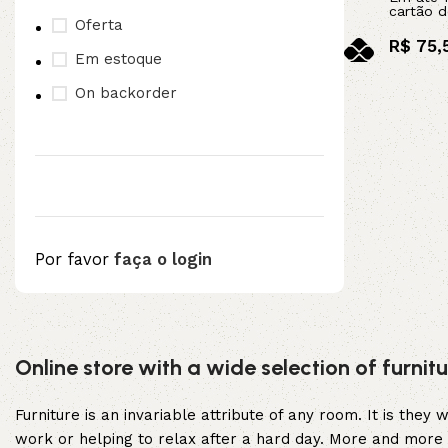
cartão d
Oferta
3L
3VX
R$
75,
Em estoque
no pix
A
AX
On backorder
Adicionar ao c
CX
D
PL
SPA
Por favor
faça o login
XPA
XPB
Upholstered chair
Online store with a wide selection of furni
Discount 10%
Shop Now
Furniture is an invariable attribute of any room. It is the
work or helping to relax after a hard day. More and more 