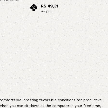
R$
49,31
AVX
no pix
Adicionar ao carrinho
CC
PK
Z
TB
 comfortable, creating favorable conditions for productive
when you can sit down at the computer in your free time,