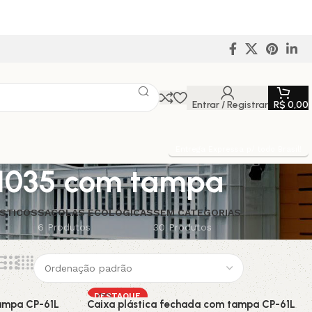
Entrar / Registrar
R$
0,00
Entrega Expressa p/ todo Brasil!
o 1035 com tampa
STICOS
SACOLAS ECOLÓGICAS
SEM CATEGORIAS
6 Produtos
30 Produtos
DESTAQUE
tampa CP-61L
Caixa plástica fechada com tampa CP-61L