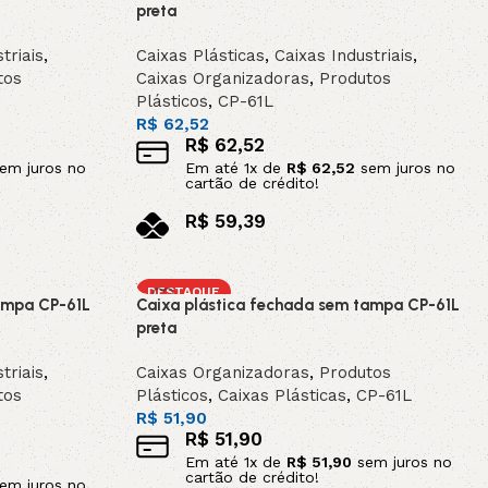
preta
triais
,
Caixas Plásticas
,
Caixas Industriais
,
tos
Caixas Organizadoras
,
Produtos
Plásticos
,
CP-61L
R$
62,52
R$
62,52
em juros no
Em até
1
x de
R$
62,52
sem juros no
cartão de crédito!
R$
59,39
no pix
Adicionar ao carrinho
DESTAQUE
ampa CP-61L
Caixa plástica fechada sem tampa CP-61L
preta
triais
,
Caixas Organizadoras
,
Produtos
tos
Plásticos
,
Caixas Plásticas
,
CP-61L
R$
51,90
R$
51,90
Em até
1
x de
R$
51,90
sem juros no
cartão de crédito!
em juros no