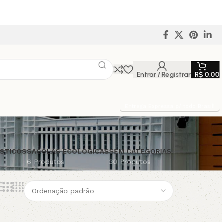
Entrar / Registrar
R$
0,00
Entrega Expressa p/ todo Brasil!
STICOS
SACOLAS ECOLÓGICAS
SEM CATEGORIAS
6 Produtos
30 Produtos