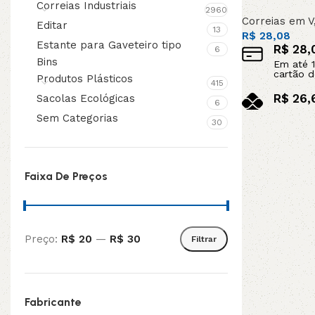
Correias Industriais
2960
Correias em V
Editar
13
R$
28,08
Estante para Gaveteiro tipo
R$
28,
6
Bins
Em até
1
cartão d
Produtos Plásticos
415
R$
26,
Sacolas Ecológicas
6
no pix
Sem Categorias
30
Adicionar ao c
Faixa De Preços
Preço:
R$ 20
—
R$ 30
Filtrar
Fabricante