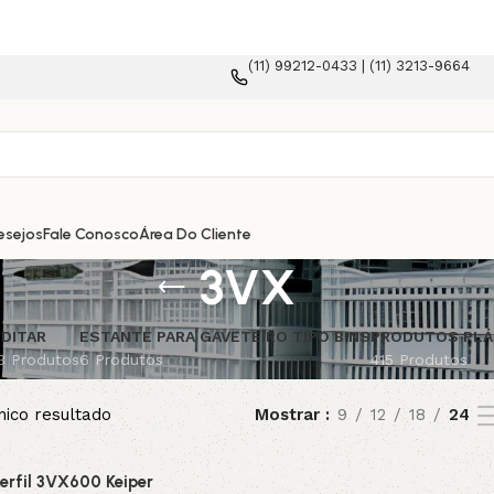
(11) 99212-0433 | (11) 3213-9664
esejos
Fale Conosco
Área Do Cliente
3VX
DITAR
ESTANTE PARA GAVETEIRO TIPO BINS
PRODUTOS PLÁ
3 Produtos
6 Produtos
415 Produtos
nico resultado
Mostrar
9
12
18
24
erfil 3VX600 Keiper