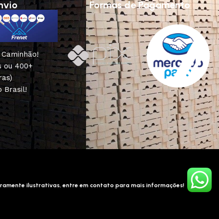
nvio
Formas de Pagamento
u Caminhão!
s ou 400+
ras)
 Brasil!
ramente ilustrativas, entre em contato para mais informações!