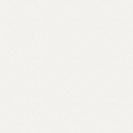
5V
5VX
AA
B
BX
C
PJ
PJ
PK
SPB
SPC
SP
XPZ
ZX