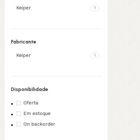
Keiper
1
3L
3VX
A
AX
Fabricante
CX
D
Keiper
1
PL
SPA
XPA
XPB
Disponibilidade
Oferta
Em estoque
On backorder