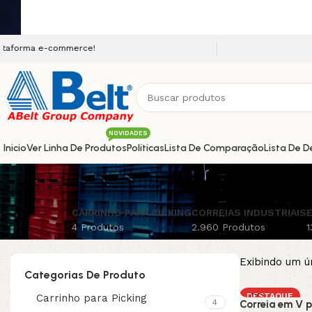
e-commerce!
NOVIDADES
Inicio
Ver Linha De Produtos
Políticas
Lista De Comparação
Lista De D
CARRINHO PARA PICKING
CORREIAS INDUSTRIAIS
E
4 Produtos
2.960 Produtos
1
Exibindo um ú
Categorias De Produto
DESTAQUE
Carrinho para Picking
4
Correia em V p