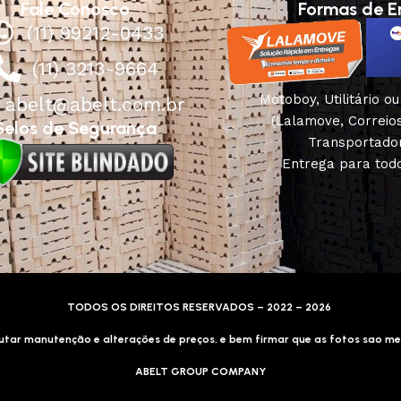
Fale Conosco
Formas de E
(11) 99212-0433
(11) 3213-9664
Motoboy, Utilitário o
abelt@abelt.com.br
(Lalamove, Correio
Selos de Segurança
Transportado
Entrega para todo
TODOS OS DIREITOS RESERVADOS – 2022 – 2026
tar manutenção e alterações de preços, e bem firmar que as fotos sao me
ABELT GROUP COMPANY