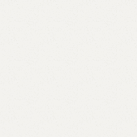
AVX
CC
PK
Z
TB