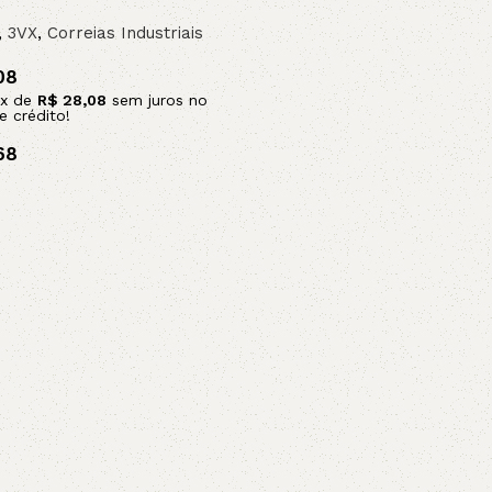
,
3VX
,
Correias Industriais
08
x de
R$
28,08
sem juros no
e crédito!
68
arrinho