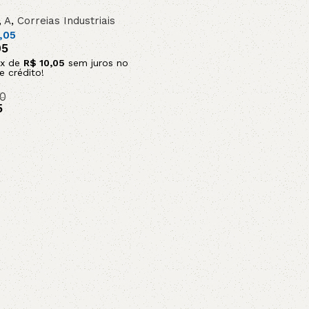
 / SOB
DA
,
A
,
Correias Industriais
,05
05
x de
R$
10,05
sem juros no
e crédito!
0
5