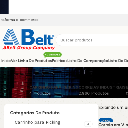
 e-commerce!
NOVIDADES
Inicio
Ver Linha De Produtos
Políticas
Lista De Comparação
Lista De D
CARRINHO PARA PICKING
CORREIAS INDUSTRIAIS
E
4 Produtos
2.960 Produtos
1
Exibindo um ú
Categorias De Produto
-28%
Carrinho para Picking
4
Correia em V p