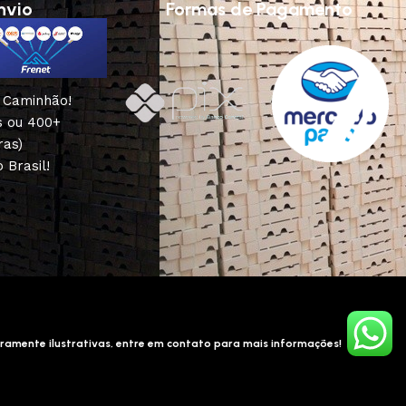
nvio
Formas de Pagamento
u Caminhão!
s ou 400+
ras)
 Brasil!
ramente ilustrativas, entre em contato para mais informações!