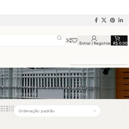
Entrar / Registrar
R$
0,00
Entrega Expressa p/ todo Brasil!
STICOS
SACOLAS ECOLÓGICAS
SEM CATEGORIAS
6 Produtos
30 Produtos