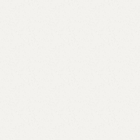
5V
5VX
AA
B
BX
C
PJ
PJ
PK
SPB
SPC
SP
XPZ
ZX