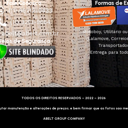
Fale Conosco
Formas de E
(11) 99212-0433
(11) 3213-9664
Motoboy, Utilitário o
abelt@abelt.com.br
(Lalamove, Correio
Selos de Segurança
Transportado
Entrega para todo
TODOS OS DIREITOS RESERVADOS – 2022 – 2026
tar manutenção e alterações de preços, e bem firmar que as fotos sao me
ABELT GROUP COMPANY