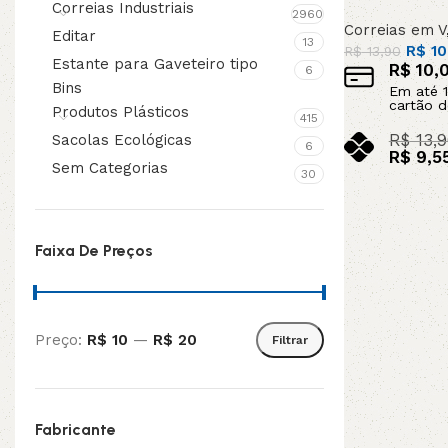
INDISPONIVEL
Correias Industriais
2960
ENCOMEN
Correias em V
Editar
13
R$
10
R$
13,90
Estante para Gaveteiro tipo
R$
10,
6
Bins
Em até
1
cartão d
Produtos Plásticos
415
R$
13,9
Sacolas Ecológicas
6
R$
9,5
Sem Categorias
30
no pix
Leia mais
Faixa De Preços
Preço:
R$ 10
—
R$ 20
Filtrar
Fabricante