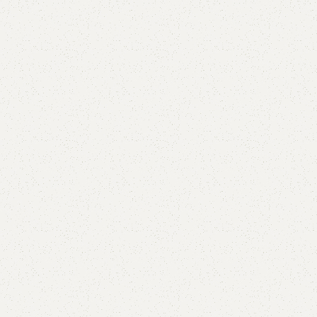
AVX
CC
PK
Z
TB