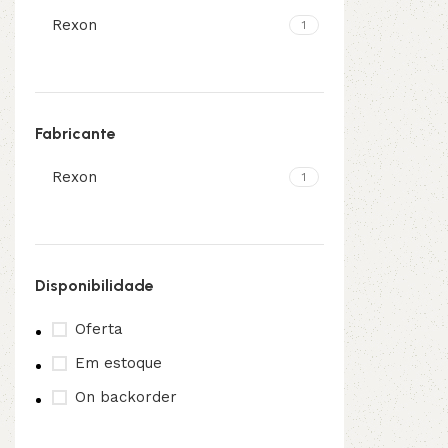
Rexon
1
3L
3VX
A
AX
Fabricante
CX
D
Rexon
1
PL
SPA
XPA
XPB
Disponibilidade
Oferta
Em estoque
On backorder