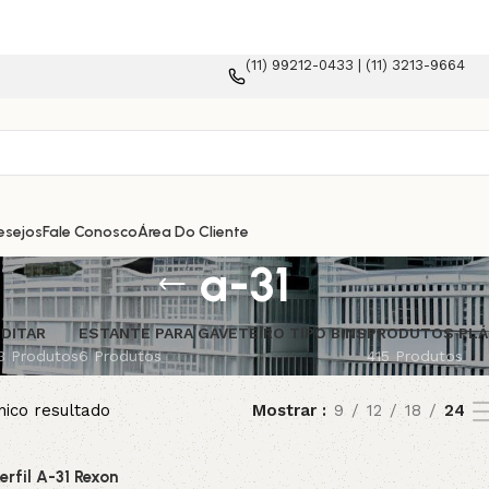
(11) 99212-0433 | (11) 3213-9664
esejos
Fale Conosco
Área Do Cliente
a-31
DITAR
ESTANTE PARA GAVETEIRO TIPO BINS
PRODUTOS PLÁ
3 Produtos
6 Produtos
415 Produtos
nico resultado
Mostrar
9
12
18
24
erfil A-31 Rexon