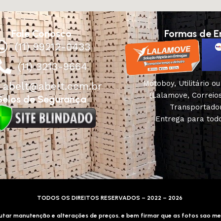
Fale Conosco
Formas de E
(11) 99212-0433
(11) 3213-9664
Motoboy, Utilitário o
abelt@abelt.com.br
(Lalamove, Correio
Selos de Segurança
Transportado
Entrega para todo
TODOS OS DIREITOS RESERVADOS – 2022 – 2026
tar manutenção e alterações de preços, e bem firmar que as fotos sao me