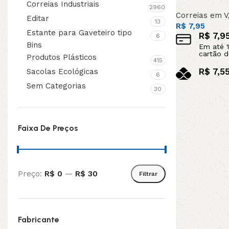
Correias Industriais
2960
Correias em V
Editar
13
R$
7,95
Estante para Gaveteiro tipo
R$
7,9
6
Bins
Em até
1
cartão d
Produtos Plásticos
415
R$
7,5
Sacolas Ecológicas
6
no pix
Sem Categorias
30
Adicionar ao c
Faixa De Preços
Preço:
R$ 0
—
R$ 30
Filtrar
Fabricante