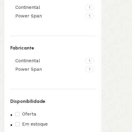
Continental
1
3L
3VX
Power Span
1
A
AX
CX
D
Fabricante
Continental
PL
SPA
1
Power Span
1
XPA
XPB
Disponibilidade
Oferta
Em estoque