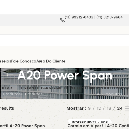
(11) 99212-0433 | (11) 3213-9664
esejos
Fale Conosco
Área Do Cliente
A20 Power Span
DITAR
ESTANTE PARA GAVETEIRO TIPO BINS
PRODUTOS PLÁ
3 Produtos
6 Produtos
415 Produtos
results
Mostrar
9
12
18
24
INDISPONIVEL / SOB
erfil A-20 Power Span
Correia em V perfil A-20 Cont
ENCOMENDA