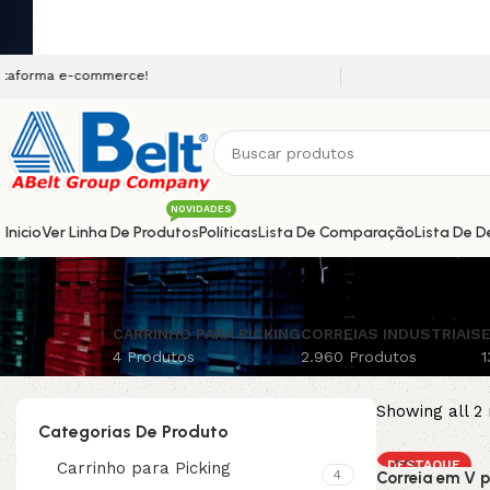
e-commerce!
NOVIDADES
Inicio
Ver Linha De Produtos
Políticas
Lista De Comparação
Lista De D
CARRINHO PARA PICKING
CORREIAS INDUSTRIAIS
E
4 Produtos
2.960 Produtos
1
Showing all 2 
Categorias De Produto
DESTAQUE
Carrinho para Picking
4
Correia em V p