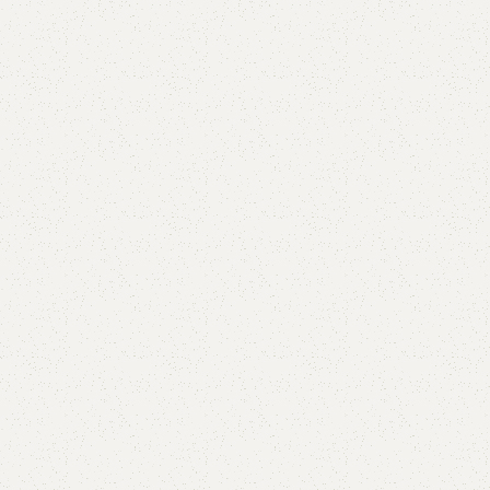
5V
5VX
AA
B
BX
C
PJ
PJ
PK
SPB
SPC
SP
XPZ
ZX