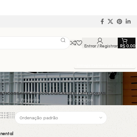
Entrar / Registrar
R$
0,00
Entrega Expressa p/ todo Brasil!
STICOS
SACOLAS ECOLÓGICAS
SEM CATEGORIAS
6 Produtos
30 Produtos
inental