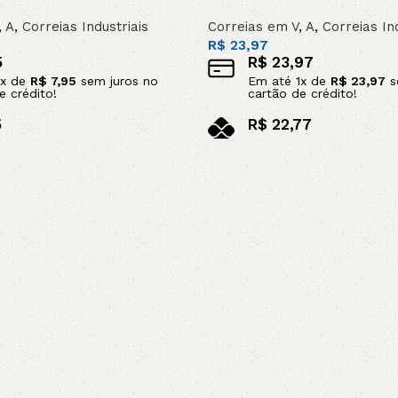
,
A
,
Correias Industriais
Correias em V
,
A
,
Correias In
R$
23,97
5
R$
23,97
x de
R$
7,95
sem juros no
Em até
1
x de
R$
23,97
s
e crédito!
cartão de crédito!
5
R$
22,77
no pix
arrinho
Leia mais