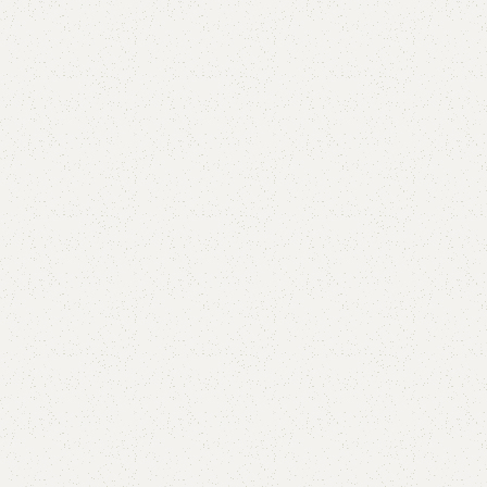
AVX
CC
PK
Z
TB