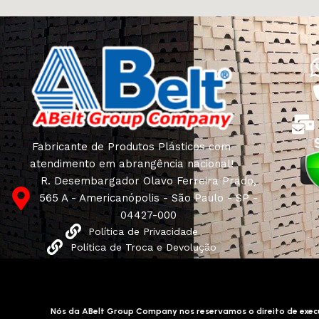
Fabricante de Produtos Plásticos com
atendimento em abrangência nacional!
R. Desembargador Olavo Ferreira Prado,
565 A - Americanópolis - São Paulo - SP -
04427-000
Política de Privacidade
Política de Troca e Devolução
Nós da ABelt Group Company nos reservamos o direito de execu