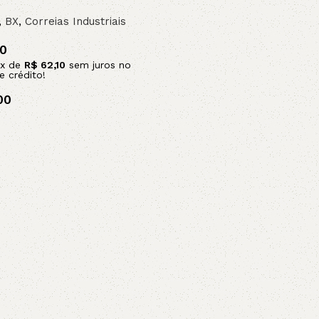
,
BX
,
Correias Industriais
10
x de
R$
62,10
sem juros no
e crédito!
00
arrinho