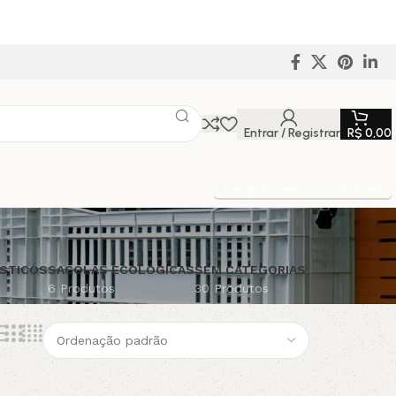
Entrar / Registrar
R$
0,00
Entrega Expressa p/ todo Brasil!
STICOS
SACOLAS ECOLÓGICAS
SEM CATEGORIAS
6 Produtos
30 Produtos