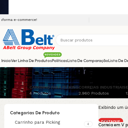
e-commerce!
NOVIDADES
Inicio
Ver Linha De Produtos
Políticas
Lista De Comparação
Lista De D
CARRINHO PARA PICKING
CORREIAS INDUSTRIAIS
E
4 Produtos
2.960 Produtos
1
Exibindo um ú
Categorias De Produto
DESTAQUE
Carrinho para Picking
4
Correia em V p