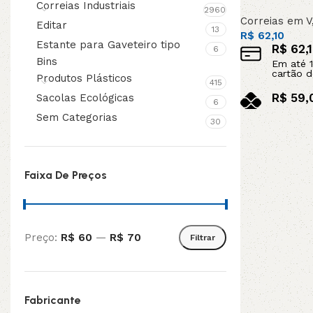
Correias Industriais
2960
Correias em V
Editar
13
R$
62,10
Estante para Gaveteiro tipo
R$
62,
6
Bins
Em até
1
cartão d
Produtos Plásticos
415
R$
59,
Sacolas Ecológicas
6
no pix
Sem Categorias
30
Adicionar ao c
Faixa De Preços
Preço:
R$ 60
—
R$ 70
Filtrar
Fabricante