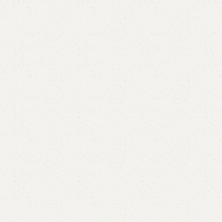
AVX
CC
PK
Z
TB