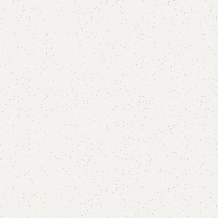
5V
5VX
AA
B
BX
C
PJ
PJ
PK
SPB
SPC
SP
XPZ
ZX