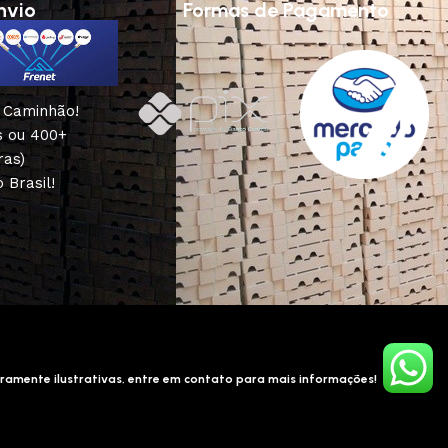
nvio
Formas de Pagamento
u Caminhão!
s ou 400+
ras)
 Brasil!
ramente ilustrativas, entre em contato para mais informações!