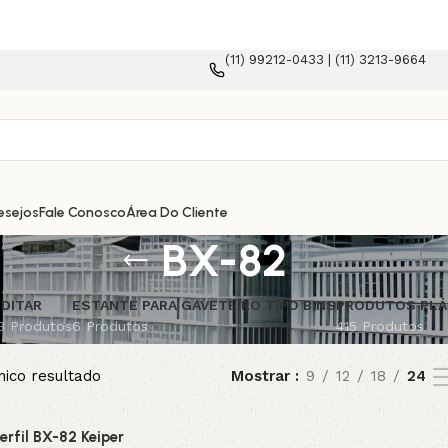
(11) 99212-0433 | (11) 3213-9664
esejos
Fale Conosco
Área Do Cliente
BX-82
DITAR
ESTANTE PARA GAVETEIRO TIPO BINS
PRODUTOS PLÁ
3 Produtos
6 Produtos
415 Produtos
nico resultado
Mostrar
9
12
18
24
erfil BX-82 Keiper