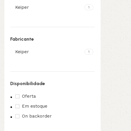
Keiper
1
3L
3VX
A
AX
Fabricante
CX
D
Keiper
1
PL
SPA
XPA
XPB
Disponibilidade
Oferta
Em estoque
On backorder