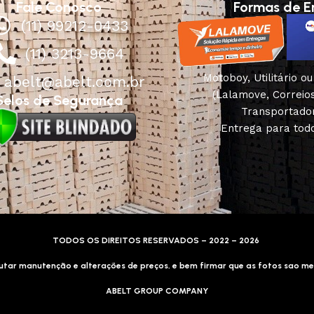
Fale Conosco
Formas de E
(11) 99212-0433
(11) 3213-9664
Motoboy, Utilitário o
abelt@abelt.com.br
(Lalamove, Correio
Selos de Segurança
Transportado
Entrega para todo
TODOS OS DIREITOS RESERVADOS – 2022 – 2026
tar manutenção e alterações de preços, e bem firmar que as fotos sao me
ABELT GROUP COMPANY