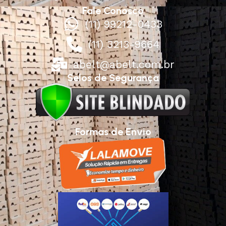
Fale Conosco
(11) 99212-0433
(11) 3213-9664
abelt@abelt.com.br
Selos de Segurança
Formas de Envio