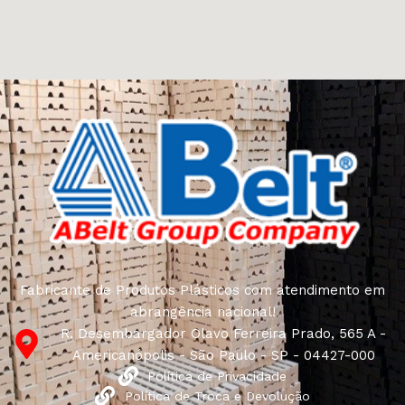
come across both standard mass-produced products
and unique creations - furniture from professional
craftsmen, which will be appreciated by true
connoisseurs of beauty. We have selected for you the
best models from modern craftsmen who managed to
ingeniously combine elegance, quality and practicality in
each product unit. Our assortment includes products
from proven companies. Who for many years of
continuous joint work did not give reason to doubt their
reliability and honesty. All of them guarantee the high
quality of their products, excellent operational
characteristics, attractive appearance of the products, a
long period of use of the furniture, as well as safety.
Fabricante de Produtos Plásticos com atendimento em
abrangência nacional!
R. Desembargador Olavo Ferreira Prado, 565 A -
Americanópolis - São Paulo - SP - 04427-000
Política de Privacidade
Política de Troca e Devolução