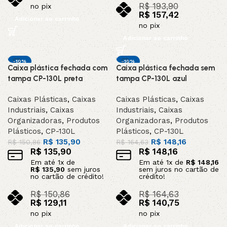
R$
193,90
no pix
R$
157,42
Adicionar ao carrinho
no pix
Adicionar ao carrinho
-10%
-10%
Caixa plástica fechada com
Caixa plástica fechada sem
DESTAQUE
DESTAQUE
tampa CP-130L preta
tampa CP-130L azul
Caixas Plásticas
,
Caixas
Caixas Plásticas
,
Caixas
Industriais
,
Caixas
Industriais
,
Caixas
Organizadoras
,
Produtos
Organizadoras
,
Produtos
Plásticos
,
CP-130L
Plásticos
,
CP-130L
R$
135,90
R$
148,16
R$
150,86
R$
164,63
R$
135,90
R$
148,16
Em até
1
x de
Em até
1
x de
R$
148,16
R$
135,90
sem juros
sem juros no cartão de
no cartão de crédito!
crédito!
R$
150,86
R$
164,63
R$
129,11
R$
140,75
no pix
no pix
Adicionar ao carrinho
Adicionar ao carrinho