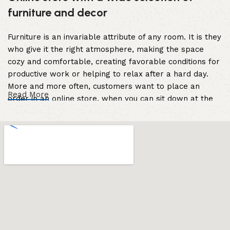
furniture and decor
Furniture is an invariable attribute of any room. It is they
who give it the right atmosphere, making the space
cozy and comfortable, creating favorable conditions for
productive work or helping to relax after a hard day.
More and more often, customers want to place an
Read More
order in an online store, when you can sit down at the
computer in your free time, arrange the furniture in the
photo and calmly buy the furniture you like. The online
store has a large catalog of furniture: both home and
office furniture are available.
Furniture production is a modern form of
art
Furniture manufacturers, as well as manufacturers of
other home goods, are full of amazing offers: we often