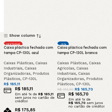
Show column
DESTAQUE
-15%
Caixa plástica fechada com
Caixa plástica fechada com
DESTAQUE
tampa CP-130L azul
tampa CP-130L branca
Caixas Plásticas
,
Caixas
Caixas Plásticas
,
Caixas
Industriais
,
Caixas
Agricolas
,
Caixas
Organizadoras
,
Produtos
Industriais
,
Caixas
Plásticos
,
CP-130L
Organizadoras
,
Produtos
R$
185,11
Plásticos
,
CP-130L
R$
185,11
R$
165,70
R$
193,90
R$
165,70
Em até
1
x de
R$
185,11
sem juros no cartão de
Em até
1
x de
crédito!
R$
165,70
sem juros
no cartão de crédito!
R$
175,85