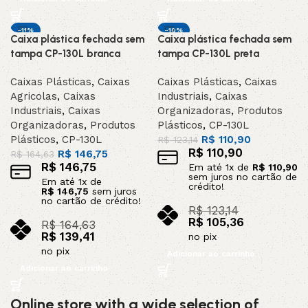
-11%
-10%
Caixa plástica fechada sem
Caixa plástica fechada sem
DESTAQUE
DESTAQUE
tampa CP-130L branca
tampa CP-130L preta
Caixas Plásticas
,
Caixas
Caixas Plásticas
,
Caixas
Agricolas
,
Caixas
Industriais
,
Caixas
Industriais
,
Caixas
Organizadoras
,
Produtos
Organizadoras
,
Produtos
Plásticos
,
CP-130L
Plásticos
,
CP-130L
R$
110,90
R$
123,14
R$
110,90
R$
146,75
R$
164,63
R$
146,75
Em até
1
x de
R$
110,90
sem juros no cartão de
Em até
1
x de
crédito!
R$
146,75
sem juros
no cartão de crédito!
R$
123,14
R$
105,36
R$
164,63
R$
139,41
no pix
no pix
Adicionar ao carrinho
Adicionar ao carrinho
Online store with a wide selection of