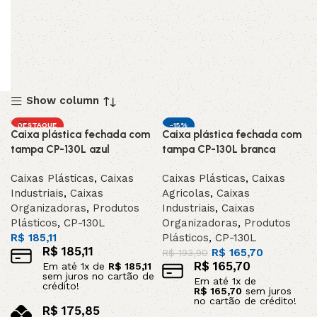
Show column
DESTAQUE
-15%
Caixa plástica fechada com
Caixa plástica fechada com
DESTAQUE
tampa CP-130L azul
tampa CP-130L branca
Caixas Plásticas
,
Caixas
Caixas Plásticas
,
Caixas
Industriais
,
Caixas
Agricolas
,
Caixas
Organizadoras
,
Produtos
Industriais
,
Caixas
Plásticos
,
CP-130L
Organizadoras
,
Produtos
R$
185,11
Plásticos
,
CP-130L
R$
185,11
R$
165,70
R$
193,90
R$
165,70
Em até
1
x de
R$
185,11
sem juros no cartão de
Em até
1
x de
crédito!
R$
165,70
sem juros
no cartão de crédito!
R$
175,85