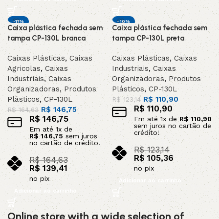
-11%
-10%
Caixa plástica fechada sem
Caixa plástica fechada sem
DESTAQUE
DESTAQUE
tampa CP-130L branca
tampa CP-130L preta
Caixas Plásticas
,
Caixas
Caixas Plásticas
,
Caixas
Agricolas
,
Caixas
Industriais
,
Caixas
Industriais
,
Caixas
Organizadoras
,
Produtos
Organizadoras
,
Produtos
Plásticos
,
CP-130L
Plásticos
,
CP-130L
R$
110,90
R$
123,14
R$
110,90
R$
146,75
R$
164,63
R$
146,75
Em até
1
x de
R$
110,90
sem juros no cartão de
Em até
1
x de
crédito!
R$
146,75
sem juros
no cartão de crédito!
R$
123,14
R$
105,36
R$
164,63
R$
139,41
no pix
no pix
Adicionar ao carrinho
Adicionar ao carrinho
Online store with a wide selection of