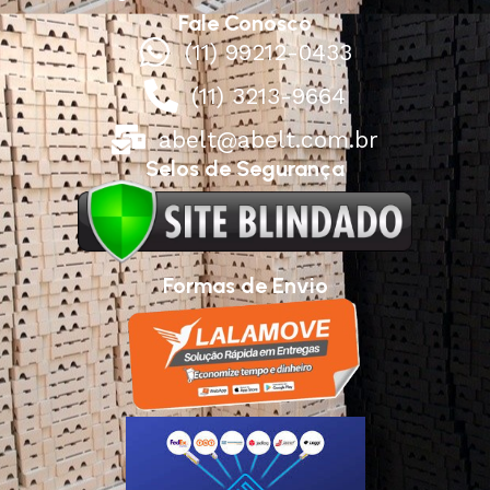
Fale Conosco
(11) 99212-0433
(11) 3213-9664
abelt@abelt.com.br
Selos de Segurança
Formas de Envio