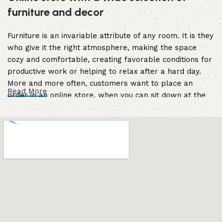
furniture and decor
Furniture is an invariable attribute of any room. It is they
who give it the right atmosphere, making the space
cozy and comfortable, creating favorable conditions for
productive work or helping to relax after a hard day.
More and more often, customers want to place an
Read More
order in an online store, when you can sit down at the
computer in your free time, arrange the furniture in the
photo and calmly buy the furniture you like. The online
store has a large catalog of furniture: both home and
office furniture are available.
Furniture production is a modern form of
art
Furniture manufacturers, as well as manufacturers of
other home goods, are full of amazing offers: we often