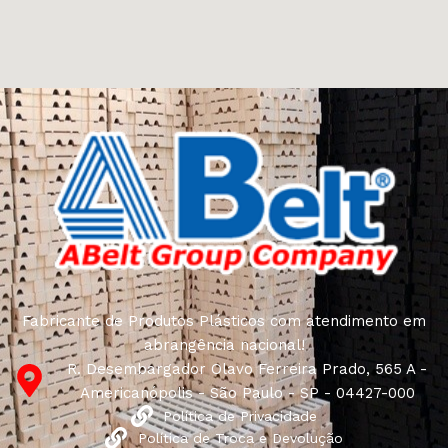
come across both standard mass-produced products
and unique creations - furniture from professional
craftsmen, which will be appreciated by true
connoisseurs of beauty. We have selected for you the
best models from modern craftsmen who managed to
ingeniously combine elegance, quality and practicality in
each product unit. Our assortment includes products
from proven companies. Who for many years of
continuous joint work did not give reason to doubt their
reliability and honesty. All of them guarantee the high
quality of their products, excellent operational
characteristics, attractive appearance of the products, a
long period of use of the furniture, as well as safety.
Fabricante de Produtos Plásticos com atendimento em
abrangência nacional!
R. Desembargador Olavo Ferreira Prado, 565 A -
Americanópolis - São Paulo - SP - 04427-000
Política de Privacidade
Política de Troca e Devolução