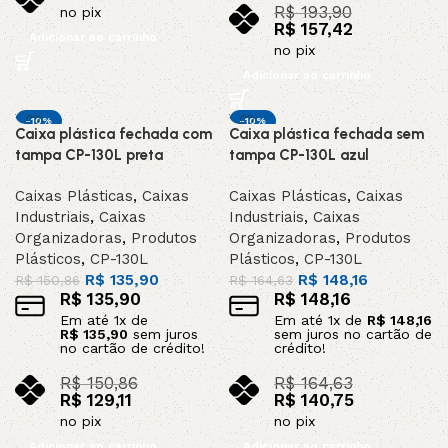
R$
193,90
no pix
R$
157,42
Adicionar ao carrinho
no pix
Adicionar ao carrinho
-10%
-10%
Caixa plástica fechada com
Caixa plástica fechada sem
DESTAQUE
DESTAQUE
tampa CP-130L preta
tampa CP-130L azul
Caixas Plásticas
,
Caixas
Caixas Plásticas
,
Caixas
Industriais
,
Caixas
Industriais
,
Caixas
Organizadoras
,
Produtos
Organizadoras
,
Produtos
Plásticos
,
CP-130L
Plásticos
,
CP-130L
R$
135,90
R$
148,16
R$
150,86
R$
164,63
R$
135,90
R$
148,16
Em até
1
x de
Em até
1
x de
R$
148,16
R$
135,90
sem juros
sem juros no cartão de
no cartão de crédito!
crédito!
R$
150,86
R$
164,63
R$
129,11
R$
140,75
no pix
no pix
Adicionar ao carrinho
Adicionar ao carrinho