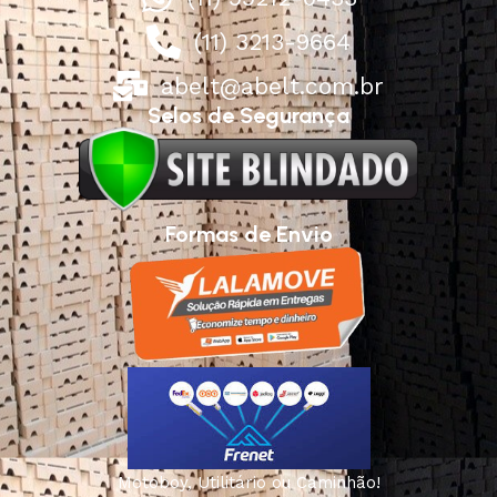
(11) 3213-9664
abelt@abelt.com.br
Selos de Segurança
Formas de Envio
Motoboy, Utilitário ou Caminhão!