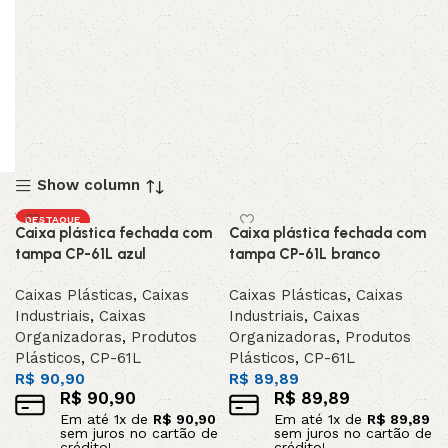
Show column
DESTAQUE
Caixa plástica fechada com
Caixa plástica fechada com
tampa CP-61L azul
tampa CP-61L branco
Caixas Plásticas
,
Caixas
Caixas Plásticas
,
Caixas
Industriais
,
Caixas
Industriais
,
Caixas
Organizadoras
,
Produtos
Organizadoras
,
Produtos
Plásticos
,
CP-61L
Plásticos
,
CP-61L
R$
90,90
R$
89,89
R$
90,90
R$
89,89
Em até
1
x de
R$
90,90
Em até
1
x de
R$
89,89
sem juros no cartão de
sem juros no cartão de
crédito!
crédito!