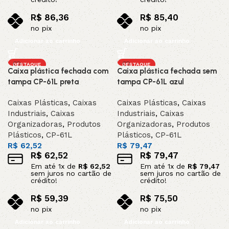
R$
86,36
R$
85,40
no pix
no pix
Adicionar ao carrinho
Adicionar ao carrinho
DESTAQUE
DESTAQUE
Caixa plástica fechada com
Caixa plástica fechada sem
tampa CP-61L preta
tampa CP-61L azul
Caixas Plásticas
,
Caixas
Caixas Plásticas
,
Caixas
Industriais
,
Caixas
Industriais
,
Caixas
Organizadoras
,
Produtos
Organizadoras
,
Produtos
Plásticos
,
CP-61L
Plásticos
,
CP-61L
R$
62,52
R$
79,47
R$
62,52
R$
79,47
Em até
1
x de
R$
62,52
Em até
1
x de
R$
79,47
sem juros no cartão de
sem juros no cartão de
crédito!
crédito!
R$
59,39
R$
75,50
no pix
no pix
Adicionar ao carrinho
Adicionar ao carrinho