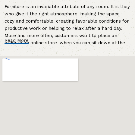
Furniture is an invariable attribute of any room. It is they
who give it the right atmosphere, making the space
cozy and comfortable, creating favorable conditions for
productive work or helping to relax after a hard day.
More and more often, customers want to place an
Read More
order in an online store, when you can sit down at the
computer in your free time, arrange the furniture in the
photo and calmly buy the furniture you like. The online
store has a large catalog of furniture: both home and
office furniture are available.
Furniture production is a modern form of
art
Furniture manufacturers, as well as manufacturers of
other home goods, are full of amazing offers: we often
come across both standard mass-produced products
and unique creations - furniture from professional