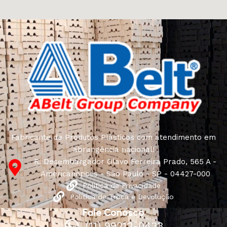
craftsmen, which will be appreciated by true
connoisseurs of beauty. We have selected for you the
best models from modern craftsmen who managed to
ingeniously combine elegance, quality and practicality in
each product unit. Our assortment includes products
from proven companies. Who for many years of
continuous joint work did not give reason to doubt their
reliability and honesty. All of them guarantee the high
quality of their products, excellent operational
characteristics, attractive appearance of the products, a
long period of use of the furniture, as well as safety.
Fabricante de Produtos Plásticos com atendimento em
abrangência nacional!
R. Desembargador Olavo Ferreira Prado, 565 A -
Americanópolis - São Paulo - SP - 04427-000
Política de Privacidade
Política de Troca e Devolução
Fale Conosco
(11) 99212-0433