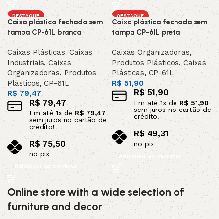
DESTAQUE
DESTAQUE
Caixa plástica fechada sem
Caixa plástica fechada sem
tampa CP-61L branca
tampa CP-61L preta
Caixas Plásticas
,
Caixas
Caixas Organizadoras
,
Industriais
,
Caixas
Produtos Plásticos
,
Caixas
Organizadoras
,
Produtos
Plásticas
,
CP-61L
Plásticos
,
CP-61L
R$
51,90
R$
51,90
R$
79,47
R$
79,47
Em até
1
x de
R$
51,90
sem juros no cartão de
Em até
1
x de
R$
79,47
crédito!
sem juros no cartão de
crédito!
R$
49,31
R$
75,50
no pix
no pix
Adicionar ao carrinho
Adicionar ao carrinho
Online store with a wide selection of
furniture and decor