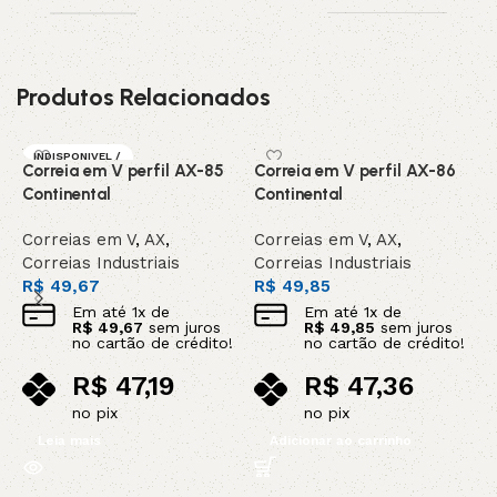
Produtos Relacionados
INDISPONIVEL /
Correia em V perfil AX-85
Correia em V perfil AX-86
C
SOB ENCOMEN
DA
Continental
Continental
K
Correias em V
,
AX
,
Correias em V
,
AX
,
C
Correias Industriais
Correias Industriais
C
R$
49,67
R$
49,85
R
Em até
1
x de
Em até
1
x de
R$
49,67
sem juros
R$
49,85
sem juros
no cartão de crédito!
no cartão de crédito!
R$
47,19
R$
47,36
no pix
no pix
Leia mais
Adicionar ao carrinho