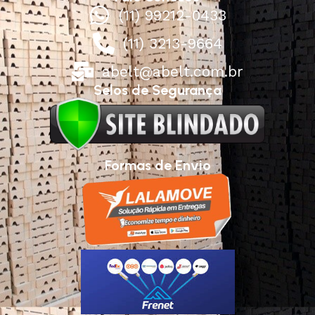
(11) 99212-0433
(11) 3213-9664
abelt@abelt.com.br
Selos de Segurança
Formas de Envio