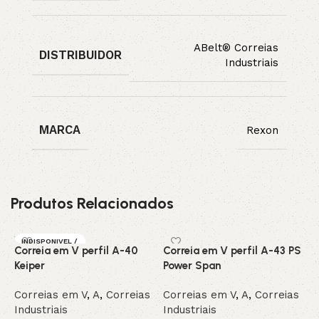
ABelt® Correias
DISTRIBUIDOR
Industriais
MARCA
Rexon
Produtos Relacionados
INDISPONIVEL /
Correia em V perfil A-40
Correia em V perfil A-43 PS
C
SOB ENCOMEN
DA
Keiper
Power Span
G
DESTAQUE
Correias em V
,
A
,
Correias
Correias em V
,
A
,
Correias
C
Industriais
Industriais
I