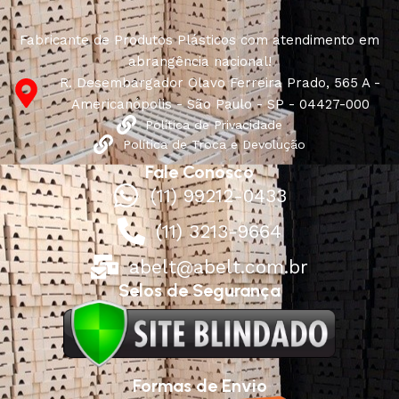
Fabricante de Produtos Plásticos com atendimento em
abrangência nacional!
R. Desembargador Olavo Ferreira Prado, 565 A -
Americanópolis - São Paulo - SP - 04427-000
Política de Privacidade
Política de Troca e Devolução
Fale Conosco
(11) 99212-0433
(11) 3213-9664
abelt@abelt.com.br
Selos de Segurança
Formas de Envio