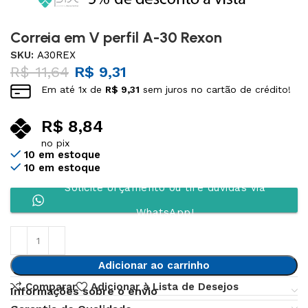
Correia em V perfil A-30 Rexon
SKU:
A30REX
R$
11,64
R$
9,31
Em até
1
x de
R$
9,31
sem juros no cartão de crédito!
R$
8,84
no pix
10 em estoque
10 em estoque
Solicite orçamento ou tire dúvidas via
WhatsApp!
Adicionar ao carrinho
Comparar
Adicionar à Lista de Desejos
Informações sobre o envio