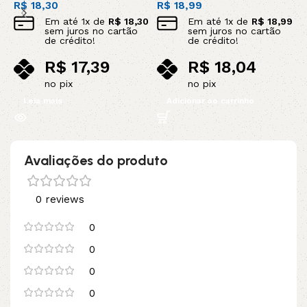
R$
18,30
R$
18,99
R
Em até
1
x de
R$
18,30
Em até
1
x de
R$
18,99
sem juros no cartão
sem juros no cartão
de crédito!
de crédito!
R$
17,39
R$
18,04
no pix
no pix
Leia mais
Adicionar ao carrinho
Avaliações do produto
0 reviews
0
0
0
0