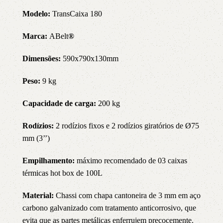
Modelo:
TransCaixa 180
Marca:
ABelt
®
Dimensões:
590x790x130mm
Peso:
9 kg
Capacidade de c
arga:
20
0 kg
Rodízios:
2 rodízios fixos e 2 rodízios giratórios de Ø75
mm (3’’)
Empilhamento:
máximo recomendado de 03 caixas
térmicas hot box de 100L
Material:
Chassi com chapa cantoneira de 3 mm em aço
carbono galvanizado com tratamento anticorrosivo, que
evita que as partes metálicas enferrujem precocemente.