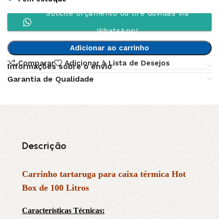
Solicite orçamento ou tire dúvidas via
WhatsApp!
Adicionar ao carrinho
Comparar
Adicionar à Lista de Desejos
Informações sobre o envio
Garantia de Qualidade
Descrição
Carrinho tartaruga para caixa térmica Hot
Box de 100 Litros
Características Técnicas: