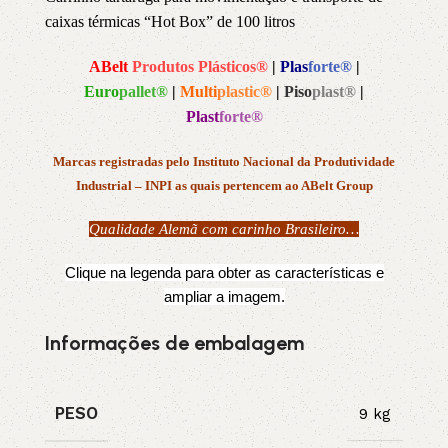
caixas térmicas “Hot Box” de 100 litros
ABelt
Produtos Plásticos®
|
Plas
forte®
|
Euro
pallet®
|
Multi
plastic®
|
Piso
plast®
|
Plast
forte®
Marcas registradas pelo Instituto Nacional da Produtividade
Industrial – INPI as quais pertencem ao ABelt Group
Qualidade Alemã com carinho Brasileiro…
Clique na legenda para obter as características e
ampliar a imagem.
Informações de embalagem
PESO
9 kg