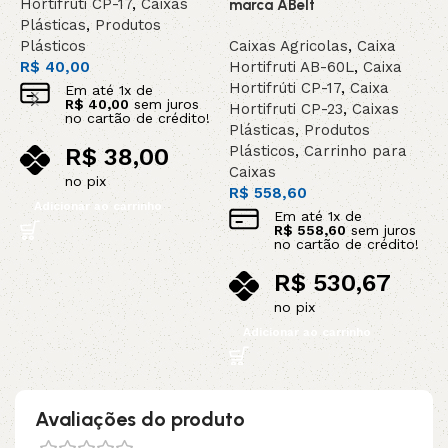
Hortifrúti CP-17
,
Caixas
marca ABelt
Plásticas
,
Produtos
P
Plásticos
Caixas Agricolas
,
Caixa
C
R$
40,00
Hortifruti AB-60L
,
Caixa
R
Hortifrúti CP-17
,
Caixa
Em até
1
x de
R$
40,00
sem juros
Hortifruti CP-23
,
Caixas
no cartão de crédito!
Plásticas
,
Produtos
Plásticos
,
Carrinho para
R$
38,00
Caixas
no pix
R$
558,60
Adicionar ao carrinho
Em até
1
x de
R$
558,60
sem juros
no cartão de crédito!
R$
530,67
no pix
Adicionar ao carrinho
Avaliações do produto