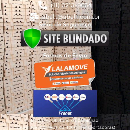
(11) 3213-9664
abelt@abelt.com.br
Selos de Segurança
Formas de Envio
Motoboy, Utilitário ou Caminhão!
(Lalamove, Correios ou 400+ Transportadoras)