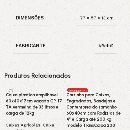
DIMENSÕES
77 × 57 × 13 cm
FABRICANTE
ABelt®
Produtos Relacionados
DESTAQUE
Caixa plástica empilhável
Carrinho para Caixas,
C
60x40x17cm vazada CP-17
Engradados, Bandejas e
C
TA vermelha de 33 litros e
Contentores do tamanho
F
carga de 12kg
60x40cm com Rodízios de
C
4” e Carga até 200 kg
T
Caixas Agricolas
,
Caixa
modelo TransCaixa 200
A