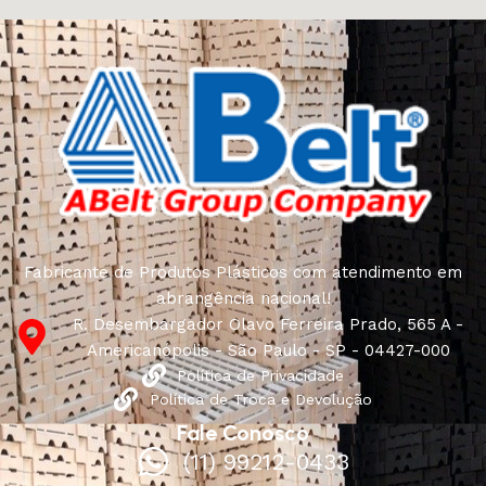
Fabricante de Produtos Plásticos com atendimento em
abrangência nacional!
R. Desembargador Olavo Ferreira Prado, 565 A -
Americanópolis - São Paulo - SP - 04427-000
Política de Privacidade
Política de Troca e Devolução
Fale Conosco
(11) 99212-0433