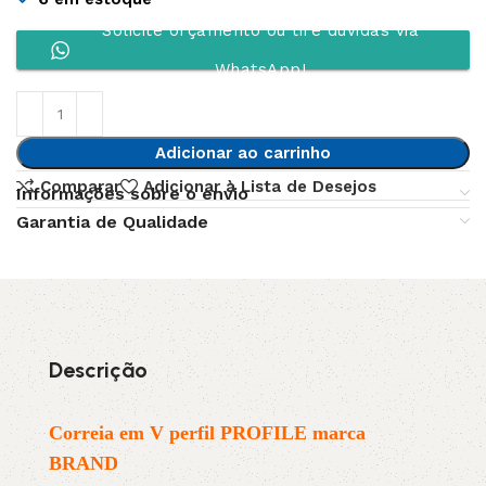
Solicite orçamento ou tire dúvidas via
WhatsApp!
Adicionar ao carrinho
Comparar
Adicionar à Lista de Desejos
Informações sobre o envio
Garantia de Qualidade
Descrição
Correia em V perfil PROFILE marca
BRAND