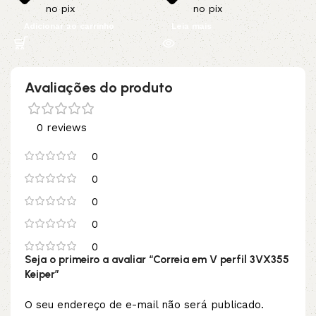
no pix
no pix
Adicionar ao carrinho
Leia mais
Avaliações do produto
0 reviews
0
0
0
0
0
Seja o primeiro a avaliar “Correia em V perfil 3VX355
Keiper”
O seu endereço de e-mail não será publicado.