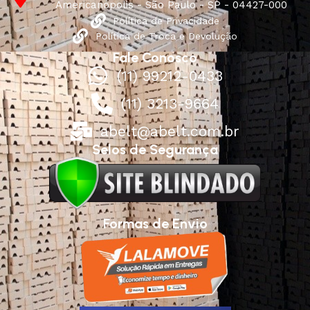
Americanópolis - São Paulo - SP - 04427-000
Política de Privacidade
Política de Troca e Devolução
Fale Conosco
(11) 99212-0433
(11) 3213-9664
abelt@abelt.com.br
Selos de Segurança
Formas de Envio