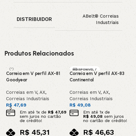
ABelt® Correias
DISTRIBUIDOR
Industriais
Produtos Relacionados
INDISPONIVEL /
Correia em V perfil AX-81
Correia em V perfil AX-83
C
SOB ENCOMEN
DA
Goodyear
Continental
C
Correias em V
,
AX
,
Correias em V
,
AX
,
C
Correias Industriais
Correias Industriais
C
R$
47,69
R$
49,08
R
Em até
1
x de
R$
47,69
Em até
1
x de
sem juros no cartão
R$
49,08
sem juros
de crédito!
no cartão de crédito!
R$
45,31
R$
46,63