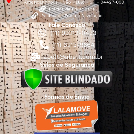
Americanópolis - São Paulo - SP - 04427-000
Política de Privacidade
Política de Troca e Devolução
Fale Conosco
(11) 99212-0433
(11) 3213-9664
abelt@abelt.com.br
Selos de Segurança
Formas de Envio