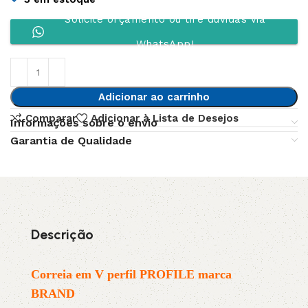
Solicite orçamento ou tire dúvidas via
WhatsApp!
Adicionar ao carrinho
Comparar
Adicionar à Lista de Desejos
Informações sobre o envio
Garantia de Qualidade
Descrição
Correia em V perfil PROFILE marca
BRAND