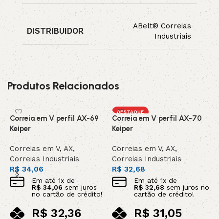
ABelt® Correias
DISTRIBUIDOR
Industriais
Produtos Relacionados
DESTAQUE
Correia em V perfil AX-69
Correia em V perfil AX-70
C
Keiper
Keiper
C
Correias em V
,
AX
,
Correias em V
,
AX
,
C
Correias Industriais
Correias Industriais
C
R$
34,06
R$
32,68
R
Em até
1
x de
Em até
1
x de
R$
34,06
sem juros
R$
32,68
sem juros no
no cartão de crédito!
cartão de crédito!
R$
32,36
R$
31,05