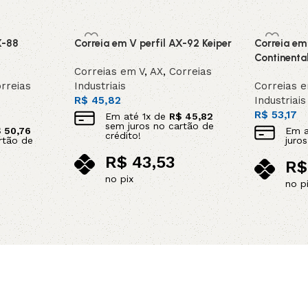
X-88
Correia em V perfil AX-92 Keiper
Correia em
Continenta
Correias em V
,
AX
,
Correias
rreias
Industriais
Correias 
R$
45,82
Industriais
R$
53,17
Em até
1
x de
R$
45,82
sem juros no cartão de
$
50,76
Em 
crédito!
rtão de
juro
R$
43,53
R$
no pix
no p
Adicionar ao carrinho
Adicionar 