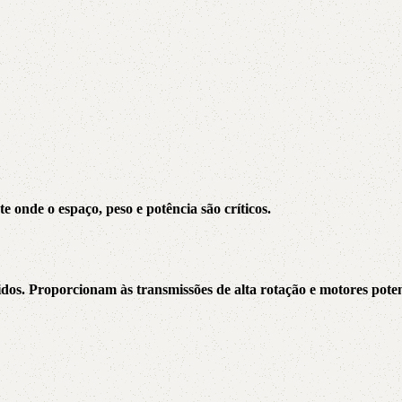
5V
5VX
AA
B
BX
C
PJ
PJ
PK
SPB
SPC
SP
 onde o espaço, peso e potência são críticos.
XPZ
ZX
os. Proporcionam às transmissões de alta rotação e motores potent