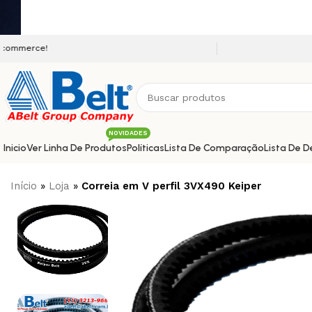
Seja bem vindo a nossa platafo
NOVIDADES
Inicio
Ver Linha De Produtos
Políticas
Lista De Comparação
Lista De D
Início
»
Loja
»
Correia em V perfil 3VX490 Keiper