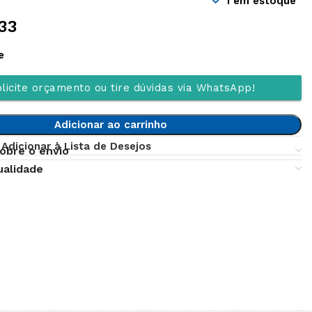
1 em estoque
33
e
licite orçamento ou tire dúvidas via WhatsApp!
Adicionar ao carrinho
Adicionar à Lista de Desejos
obre o envio
ualidade