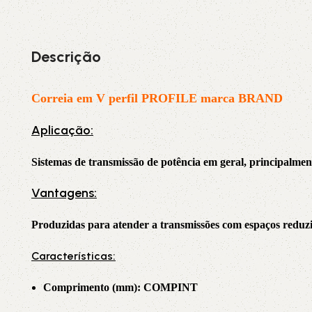
3L
3VX
Descrição
A
AX
Correia em V perfil PROFILE marca BRAND
CX
D
Aplicação:
PL
SPA
Sistemas de transmissão de potência em geral, principalmente
XPA
XPB
Vantagens:
Produzidas para atender a transmissões com espaços reduzid
Características:
Comprimento (mm): COMPINT