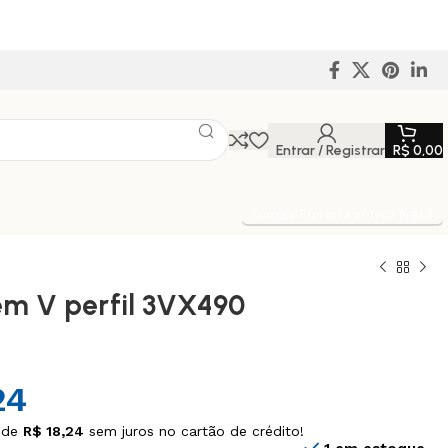
Entrar / Registrar
R$
0,00
Entrega Expressa p/ todo Brasil!
em V perfil 3VX490
24
 de
R$
18,24
sem juros no cartão de crédito!