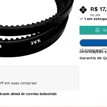
R$
17,
no pix
1 em estoqu
So
Comparar
Informações s
Garantia de Q
off em suas compras!
ante alemã de correias industriais