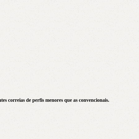
AVX
CC
PK
Z
TB
es correias de perfis menores que as convencionais.