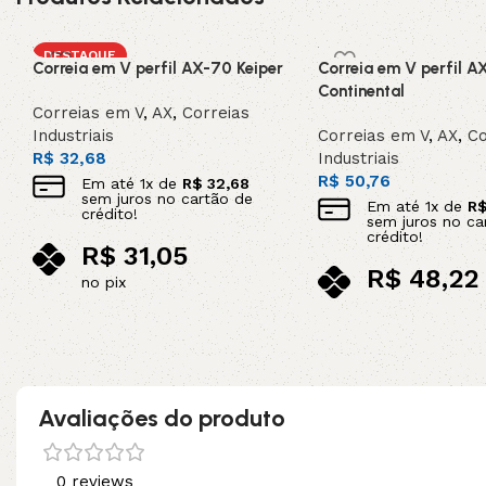
DESTAQUE
Correia em V perfil AX-70 Keiper
Correia em V perfil A
Continental
Correias em V
,
AX
,
Correias
Industriais
Correias em V
,
AX
,
Co
R$
32,68
Industriais
R$
50,76
Em até
1
x de
R$
32,68
sem juros no cartão de
Em até
1
x de
R
crédito!
sem juros no ca
crédito!
R$
31,05
R$
48,22
no pix
no pix
Adicionar ao carrinho
Adicionar ao carrinho
Avaliações do produto
0 reviews