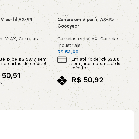
 V perfil AX-94
Correia em V perfil AX-95
l
Goodyear
em V
,
AX
,
Correias
Correias em V
,
AX
,
Correias
Industriais
R$
53,60
até
1
x de
R$
53,17
sem
Em até
1
x de
R$
53,60
s no cartão de crédito!
sem juros no cartão de
crédito!
50,51
R$
50,92
ix
no pix
ao carrinho
Adicionar ao carrinho