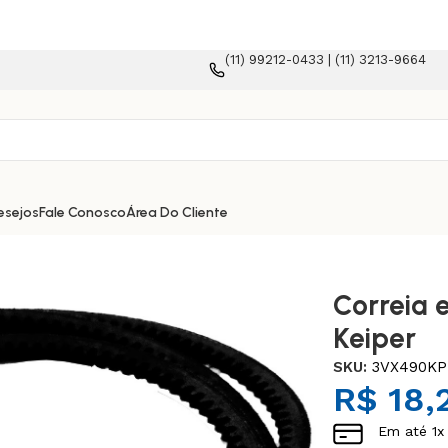
(11) 99212-0433 | (11) 3213-9664
rma e-commerce!
esejos
Fale Conosco
Área Do Cliente
Correia 
Keiper
SKU:
3VX490KP
R$
18,
Em até
1
x