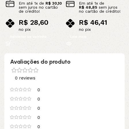
Em até
1
x de
R$
30,10
Em até
1
x de
sem juros no cartão
R$
48,85
sem juros
de crédito!
no cartão de crédito!
R$
28,60
R$
46,41
no pix
no pix
Adicionar ao carrinho
Leia mais
Avaliações do produto
0 reviews
0
0
0
0
0