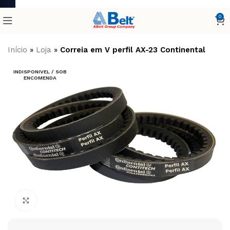
0
Início
»
Loja
»
Correia em V perfil AX-23 Continental
INDISPONIVEL / SOB
ENCOMENDA
Clique para ampliar