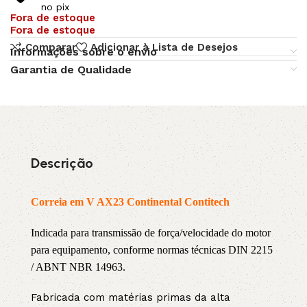
no pix
Fora de estoque
Fora de estoque
Comparar
Adicionar à Lista de Desejos
Informações sobre o envio
Garantia de Qualidade
Descrição
Correia em V AX23 Continental Contitech
Indicada para transmissão de força/velocidade do motor
para equipamento, conforme normas técnicas DIN 2215
/ ABNT NBR 14963.
Fabricada com matérias primas da alta