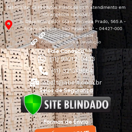
Fabricante de Produtos Plásticos com atendimento em
abrangência nacional!
R. Desembargador Olavo Ferreira Prado, 565 A -
Americanópolis - São Paulo - SP - 04427-000
Política de Privacidade
Política de Troca e Devolução
Fale Conosco
(11) 99212-0433
(11) 3213-9664
abelt@abelt.com.br
Selos de Segurança
Formas de Envio