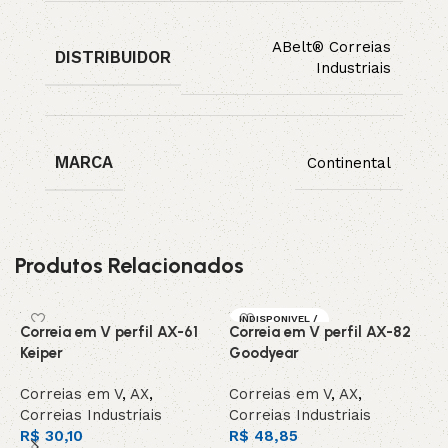
ABelt® Correias
DISTRIBUIDOR
Industriais
MARCA
Continental
Produtos Relacionados
INDISPONIVEL /
Correia em V perfil AX-61
Correia em V perfil AX-82
C
SOB ENCOMEN
DA
Keiper
Goodyear
C
Correias em V
,
AX
,
Correias em V
,
AX
,
C
Correias Industriais
Correias Industriais
C
R$
30,10
R$
48,85
R