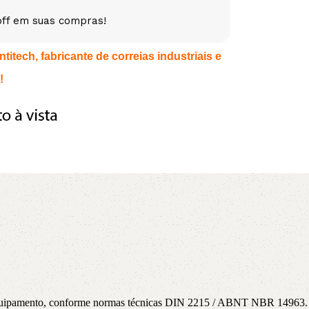
off em suas compras!
5V
5VX
AA
itech, fabricante de correias industriais e
B
BX
C
!
PJ
PJ
PK
SPB
SPC
SP
XPZ
ZX
a equipamento, conforme normas técnicas DIN 2215 / ABNT NBR 14963