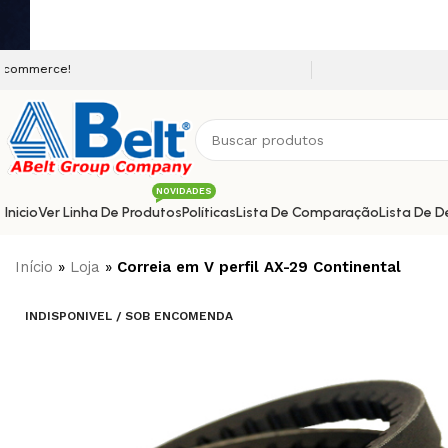
Seja bem vindo a nossa platafor
NOVIDADES
Inicio
Ver Linha De Produtos
Políticas
Lista De Comparação
Lista De D
Início
»
Loja
»
Correia em V perfil AX-29 Continental
INDISPONIVEL / SOB ENCOMENDA