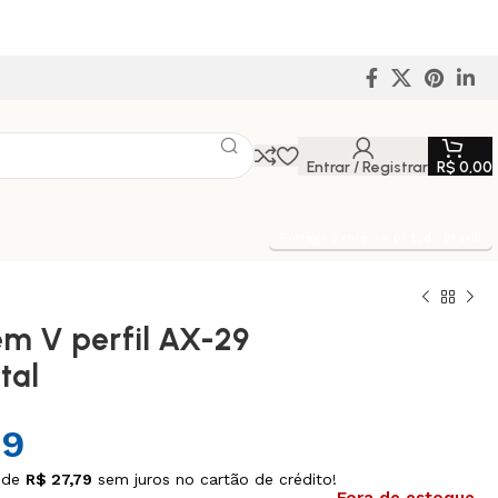
Entrar / Registrar
R$
0,00
Entrega Expressa p/ todo Brasil!
em V perfil AX-29
tal
79
 de
R$
27,79
sem juros no cartão de crédito!