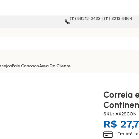
(11) 99212-0433 | (11) 3213-9664
ma e-commerce!
esejos
Fale Conosco
Área Do Cliente
Correia 
Continen
SKU:
AX29CON
R$
27,
Em até
1
x