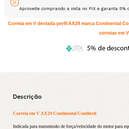
Aproveite comprando a vista no PIX e garanta 5% 
3L
3VX
Correia em V dentada perfil AX29 marca Continental Cont
A
AX
correias em V
CX
D
PL
SPA
XPA
XPB
Descrição
Correia em V AX29 Continental Contitech
Indicada para transmissão de força/velocidade do motor par