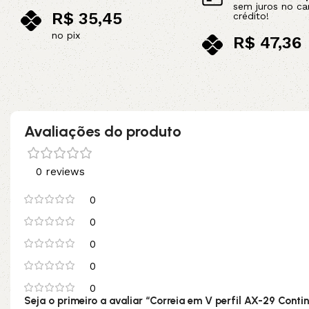
sem juros no ca
R$
35,45
crédito!
no pix
R$
47,36
Adicionar ao carrinho
no pix
Adicionar ao carrinho
Avaliações do produto
0 reviews
0
0
0
0
0
Seja o primeiro a avaliar “Correia em V perfil AX-29 Contin