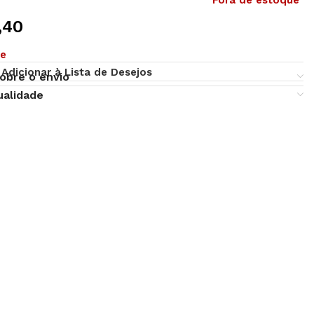
Fora de estoque
,40
ue
Adicionar à Lista de Desejos
obre o envio
ualidade