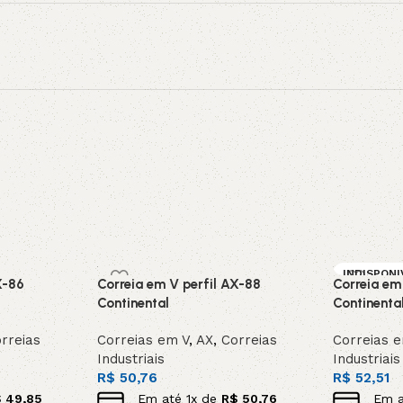
INDISPONI
X-86
Correia em V perfil AX-88
Correia em
SOB ENC
DA
Continental
Continenta
rreias
Correias em V
,
AX
,
Correias
Correias 
Industriais
Industriais
R$
50,76
R$
52,51
$
49,85
Em até
1
x de
R$
50,76
Em 