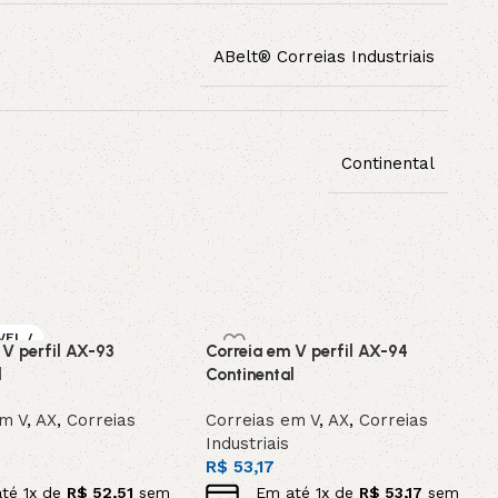
ABelt® Correias Industriais
Continental
VEL /
 V perfil AX-93
Correia em V perfil AX-94
OMEN
l
Continental
em V
,
AX
,
Correias
Correias em V
,
AX
,
Correias
Industriais
R$
53,17
até
1
x de
R$
52,51
sem
Em até
1
x de
R$
53,17
sem