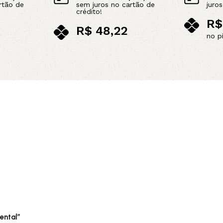
rtão de
sem juros no cartão de
juro
crédito!
R$
R$
48,22
no p
no pix
Leia mais
Adicionar ao carrinho
ental”