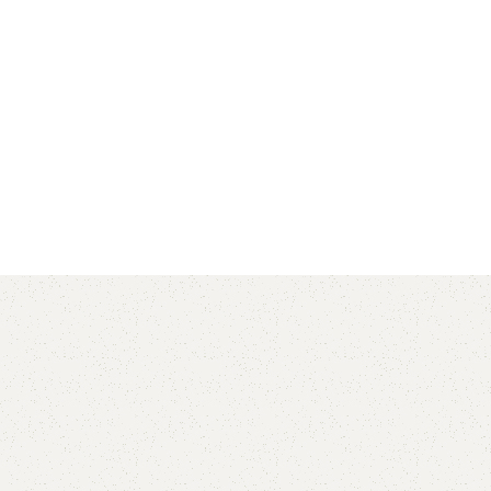
AVX
CC
PK
Z
TB
.