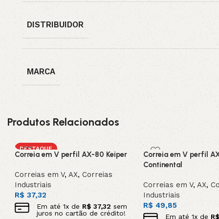
DISTRIBUIDOR
MARCA
Produtos Relacionados
DESTAQUE
Correia em V perfil AX-80 Keiper
Correia em V perfil A
Continental
Correias em V
,
AX
,
Correias
Industriais
Correias em V
,
AX
,
Co
R$
37,32
Industriais
R$
49,85
Em até
1
x de
R$
37,32
sem
juros no cartão de crédito!
Em até
1
x de
R