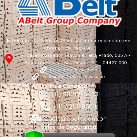
Fabricante de Produtos Plásticos com atendimento em
abrangência nacional!
R. Desembargador Olavo Ferreira Prado, 565 A -
Americanópolis - São Paulo - SP - 04427-000
Política de Privacidade
Política de Troca e Devolução
Fale Conosco
(11) 99212-0433
(11) 3213-9664
abelt@abelt.com.br
Selos de Segurança