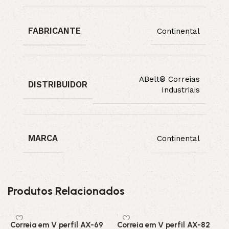
FABRICANTE
Continental
ABelt® Correias
DISTRIBUIDOR
Industriais
MARCA
Continental
Produtos Relacionados
Correia em V perfil AX-69
Correia em V perfil AX-82
C