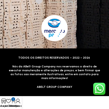
TODOS OS DIREITOS RESERVADOS – 2022 – 2026
Nós da ABelt Group Company nos reservamos o direito de
executar manutenção e alterações de preços, e bem firmar que
as fotos sao meramente ilustrativas, entre em contato para
mais informações!
ABELT GROUP COMPANY
0
sta de Desejos
Loja
Carrinho
Minha conta