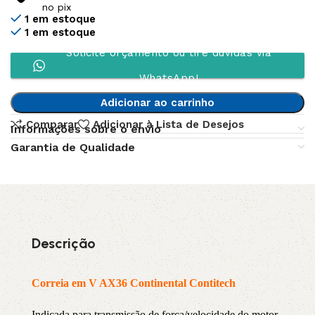
no pix
1 em estoque
1 em estoque
Solicite orçamento ou tire dúvidas via
WhatsApp!
Adicionar ao carrinho
Comparar
Adicionar à Lista de Desejos
Informações sobre o envio
Garantia de Qualidade
Descrição
Correia em V AX36 Continental Contitech
Indicada para transmissão de força/velocidade do motor