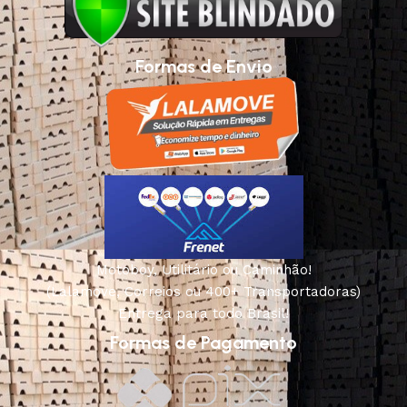
Formas de Envio
Motoboy, Utilitário ou Caminhão!
(Lalamove, Correios ou 400+ Transportadoras)
Entrega para todo Brasil!
Formas de Pagamento