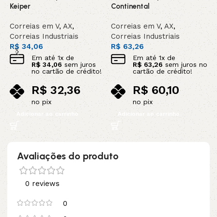
Keiper
Continental
C
Correias em V
,
AX
,
Correias em V
,
AX
,
C
Correias Industriais
Correias Industriais
C
R$
34,06
R$
63,26
R
Em até
1
x de
Em até
1
x de
R$
34,06
sem juros
R$
63,26
sem juros no
no cartão de crédito!
cartão de crédito!
R$
32,36
R$
60,10
no pix
no pix
Adicionar ao carrinho
Adicionar ao carrinho
Avaliações do produto
0 reviews
0