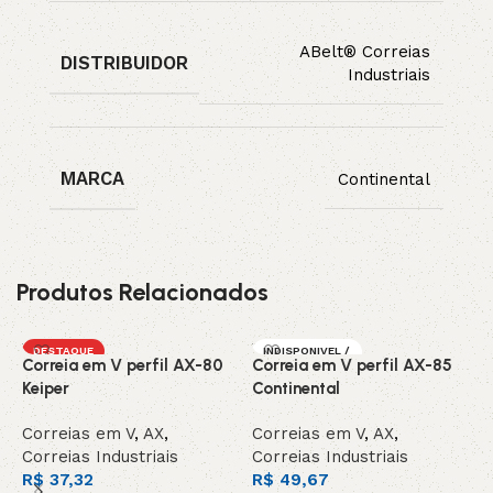
ABelt® Correias
DISTRIBUIDOR
Industriais
MARCA
Continental
Produtos Relacionados
DESTAQUE
INDISPONIVEL /
Correia em V perfil AX-80
Correia em V perfil AX-85
C
SOB ENCOMEN
DA
Keiper
Continental
C
Correias em V
,
AX
,
Correias em V
,
AX
,
C
Correias Industriais
Correias Industriais
C
R$
37,32
R$
49,67
R