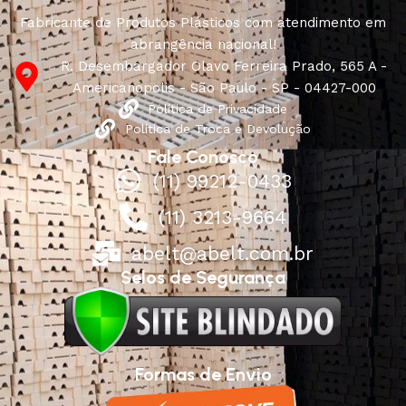
Fabricante de Produtos Plásticos com atendimento em
abrangência nacional!
R. Desembargador Olavo Ferreira Prado, 565 A -
Americanópolis - São Paulo - SP - 04427-000
Política de Privacidade
Política de Troca e Devolução
Fale Conosco
(11) 99212-0433
(11) 3213-9664
abelt@abelt.com.br
Selos de Segurança
Formas de Envio