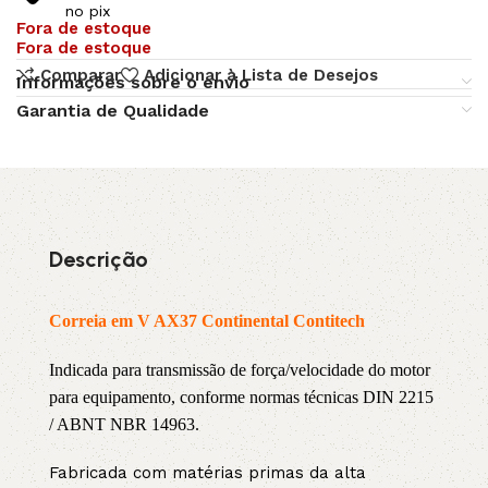
no pix
Fora de estoque
Fora de estoque
Comparar
Adicionar à Lista de Desejos
Informações sobre o envio
Garantia de Qualidade
Descrição
Correia em V AX37 Continental Contitech
Indicada para transmissão de força/velocidade do motor
para equipamento, conforme normas técnicas DIN 2215
/ ABNT NBR 14963.
Fabricada com matérias primas da alta