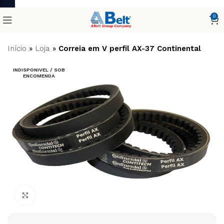
0
Início
»
Loja
»
Correia em V perfil AX-37 Continental
INDISPONIVEL / SOB
ENCOMENDA
Clique para ampliar