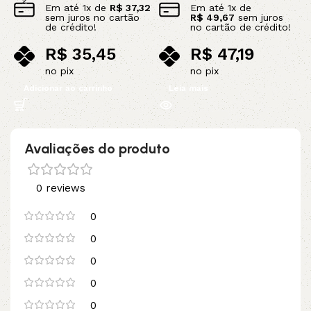
Em até
1
x de
R$
37,32
Em até
1
x de
sem juros no cartão
R$
49,67
sem juros
de crédito!
no cartão de crédito!
R$
35,45
R$
47,19
no pix
no pix
Adicionar ao carrinho
Leia mais
Avaliações do produto
0 reviews
0
0
0
0
0