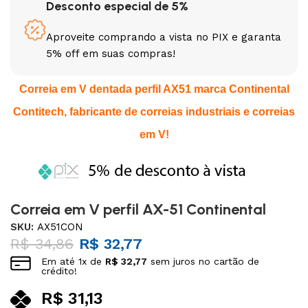
Desconto especial de 5%
Aproveite comprando a vista no PIX e garanta
5% off em suas compras!
Correia em V dentada perfil AX51 marca Continental
Contitech, fabricante de correias industriais e correias
em V!
Correia em V perfil AX-51 Continental
SKU:
AX51CON
R$
34,86
R$
32,77
Em até
1
x de
R$
32,77
sem juros no cartão de
crédito!
R$
31,13