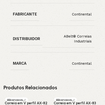
FABRICANTE
Continental
ABelt® Correias
DISTRIBUIDOR
Industriais
MARCA
Continental
Produtos Relacionados
INDISPONIVEL /
INDISPONIVEL /
Correia em V perfil AX-82
Correia em V perfil AX-83
C
SOB ENCOMEN
SOB ENCOMEN