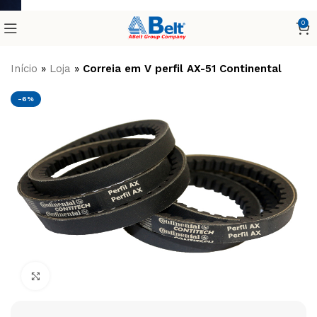
0
Início
»
Loja
»
Correia em V perfil AX-51 Continental
-6%
Clique para ampliar