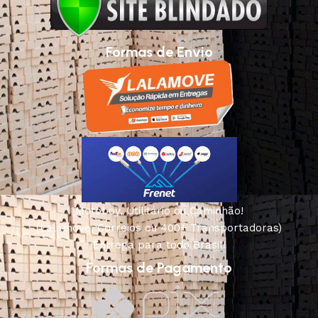
Formas de Envio
Motoboy, Utilitário ou Caminhão!
(Lalamove, Correios ou 400+ Transportadoras)
Entrega para todo Brasil!
Formas de Pagamento