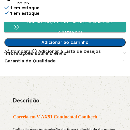
no pix
1 em estoque
1 em estoque
Solicite orçamento ou tire dúvidas via
WhatsApp!
Adicionar ao carrinho
Comparar
Adicionar à Lista de Desejos
Informações sobre o envio
Garantia de Qualidade
Descrição
Correia em V AX51 Continental Contitech
Indicada para transmissão de força/velocidade do motor