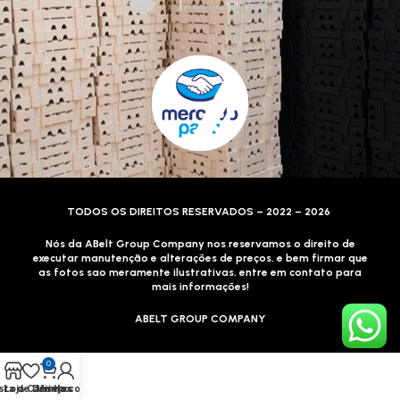
TODOS OS DIREITOS RESERVADOS – 2022 – 2026
Nós da ABelt Group Company nos reservamos o direito de
executar manutenção e alterações de preços, e bem firmar que
as fotos sao meramente ilustrativas, entre em contato para
mais informações!
ABELT GROUP COMPANY
0
sta de Desejos
Loja
Carrinho
Minha conta