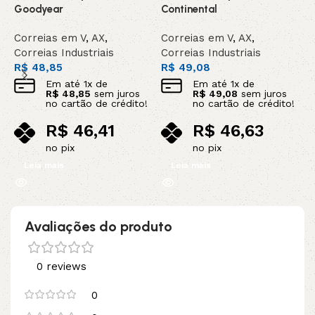
DA
DA
Goodyear
Continental
C
Correias em V
,
AX
,
Correias em V
,
AX
,
C
Correias Industriais
Correias Industriais
C
R$
48,85
R$
49,08
R
Em até
1
x de
Em até
1
x de
R$
48,85
sem juros
R$
49,08
sem juros
no cartão de crédito!
no cartão de crédito!
R$
46,41
R$
46,63
no pix
no pix
Leia mais
Leia mais
Avaliações do produto
0 reviews
0