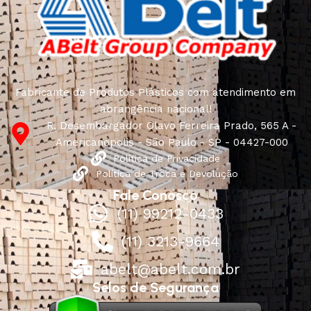
Fabricante de Produtos Plásticos com atendimento em
abrangência nacional!
R. Desembargador Olavo Ferreira Prado, 565 A -
Americanópolis - São Paulo - SP - 04427-000
Política de Privacidade
Política de Troca e Devolução
Fale Conosco
(11) 99212-0433
(11) 3213-9664
abelt@abelt.com.br
Selos de Segurança