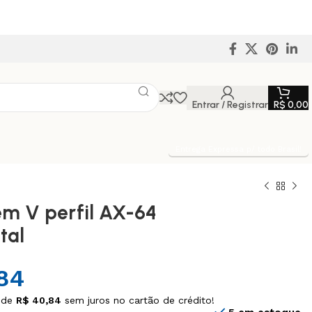
Entrar / Registrar
R$
0,00
Entrega Expressa p/ todo Brasil!
em V perfil AX-64
tal
84
 de
R$
40,84
sem juros no cartão de crédito!