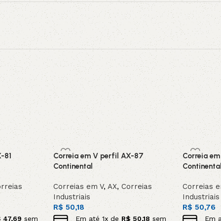
X-81
Correia em V perfil AX-87
Correia em
Continental
Continenta
rreias
Correias em V
,
AX
,
Correias
Correias 
Industriais
Industriais
R$
50,18
R$
50,76
$
47,69
sem
Em até
1
x de
R$
50,18
sem
Em 