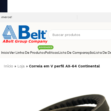
Seja bem vindo a nossa plataforma e-c
NOVIDADES
Inicio
Ver Linha De Produtos
Políticas
Lista De Comparação
Lista De D
Início
»
Loja
»
Correia em V perfil AX-64 Continental