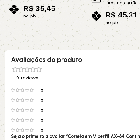
juros no cartão 
R$
35,45
R$
45,31
no pix
no pix
Adicionar ao carrinho
Adicionar ao carrinho
Avaliações do produto
0 reviews
0
0
0
0
0
Seja o primeiro a avaliar “Correia em V perfil AX-64 Contin