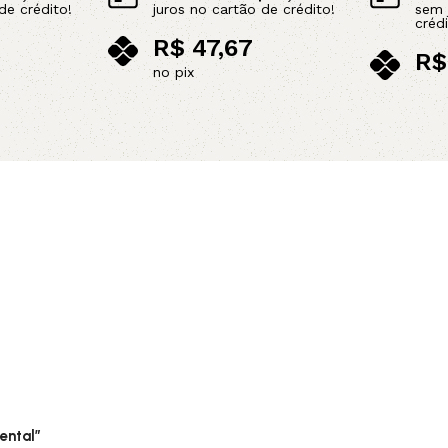
de crédito!
juros no cartão de crédito!
sem 
crédi
R$
47,67
R$
no pix
no p
Adicionar ao carrinho
Adicionar 
ental”