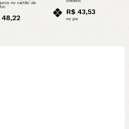
crédito!
juros no cartão de
to!
R$
43,53
48,22
no pix
ix
Adicionar ao carrinho
ao carrinho