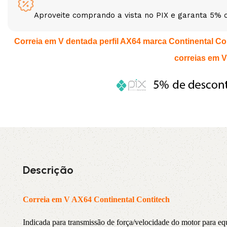
Aproveite comprando a vista no PIX e garanta 5% 
3L
3VX
Correia em V dentada perfil AX64 marca Continental Cont
A
AX
correias em V
CX
D
PL
SPA
XPA
XPB
Descrição
Correia em V AX64 Continental Contitech
Indicada para transmissão de força/velocidade do motor par