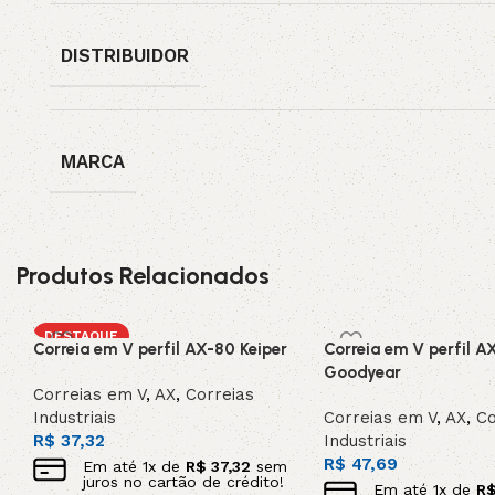
DISTRIBUIDOR
MARCA
Produtos Relacionados
DESTAQUE
Correia em V perfil AX-80 Keiper
Correia em V perfil A
Goodyear
Correias em V
,
AX
,
Correias
Industriais
Correias em V
,
AX
,
Co
R$
37,32
Industriais
R$
47,69
Em até
1
x de
R$
37,32
sem
juros no cartão de crédito!
Em até
1
x de
R