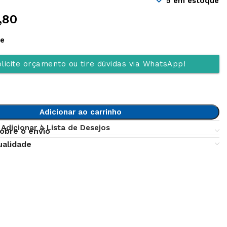
5 em estoque
,80
ue
licite orçamento ou tire dúvidas via WhatsApp!
Adicionar ao carrinho
Adicionar à Lista de Desejos
obre o envio
ualidade