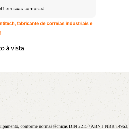
off em suas compras!
5V
5VX
AA
itech, fabricante de correias industriais e
B
BX
C
!
PJ
PJ
PK
SPB
SPC
SP
XPZ
ZX
a equipamento, conforme normas técnicas DIN 2215 / ABNT NBR 14963