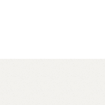
AVX
CC
PK
Z
TB
.