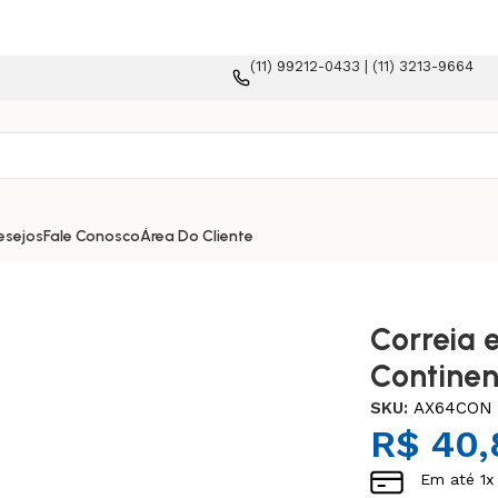
(11) 99212-0433 | (11) 3213-9664
ommerce!
esejos
Fale Conosco
Área Do Cliente
Correia 
Continen
SKU:
AX64CON
R$
40,
Em até
1
x