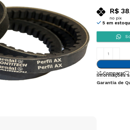
R$
38
no pix
5 em estoq
So
Comparar
Informações s
Garantia de Q