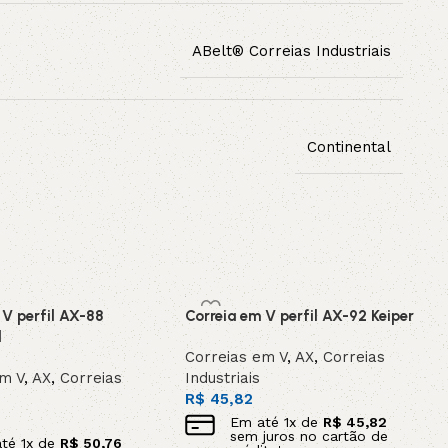
ABelt® Correias Industriais
Continental
 V perfil AX-88
Correia em V perfil AX-92 Keiper
l
Correias em V
,
AX
,
Correias
em V
,
AX
,
Correias
Industriais
R$
45,82
Em até
1
x de
R$
45,82
sem juros no cartão de
até
1
x de
R$
50,76