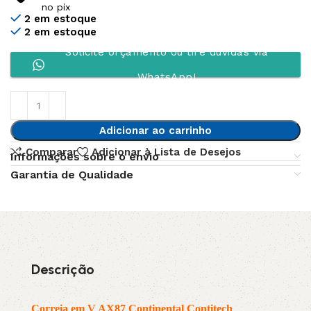
no pix
2 em estoque
2 em estoque
Solicite orçamento ou tire dúvidas via
WhatsApp!
Adicionar ao carrinho
Comparar
Adicionar à Lista de Desejos
Informações sobre o envio
Garantia de Qualidade
Descrição
Correia em V AX87 Continental Contitech