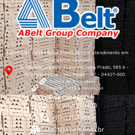
Fabricante de Produtos Plásticos com atendimento em
abrangência nacional!
R. Desembargador Olavo Ferreira Prado, 565 A -
Americanópolis - São Paulo - SP - 04427-000
Política de Privacidade
Política de Troca e Devolução
Fale Conosco
(11) 99212-0433
(11) 3213-9664
abelt@abelt.com.br