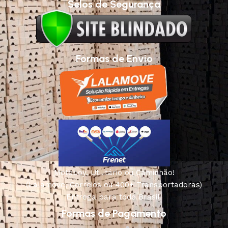
Selos de Segurança
Formas de Envio
Motoboy, Utilitário ou Caminhão!
(Lalamove, Correios ou 400+ Transportadoras)
Entrega para todo Brasil!
Formas de Pagamento