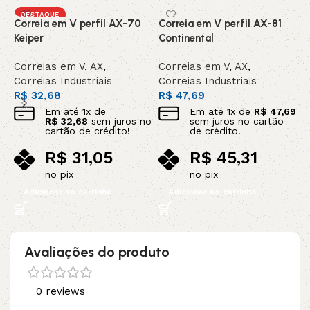
DESTAQUE
Correia em V perfil AX-70
Correia em V perfil AX-81
C
Keiper
Continental
G
Correias em V
,
AX
,
Correias em V
,
AX
,
C
Correias Industriais
Correias Industriais
C
R$
32,68
R$
47,69
R
Em até
1
x de
Em até
1
x de
R$
47,69
R$
32,68
sem juros no
sem juros no cartão
cartão de crédito!
de crédito!
R$
31,05
R$
45,31
no pix
no pix
Adicionar ao carrinho
Adicionar ao carrinho
Avaliações do produto
0 reviews