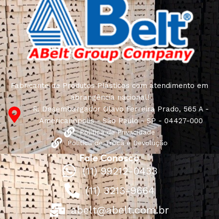
Fabricante de Produtos Plásticos com atendimento em
abrangência nacional!
R. Desembargador Olavo Ferreira Prado, 565 A -
Americanópolis - São Paulo - SP - 04427-000
Política de Privacidade
Política de Troca e Devolução
Fale Conosco
(11) 99212-0433
(11) 3213-9664
abelt@abelt.com.br