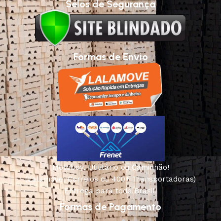
Selos de Segurança
Formas de Envio
Motoboy, Utilitário ou Caminhão!
(Lalamove, Correios ou 400+ Transportadoras)
Entrega para todo Brasil!
Formas de Pagamento