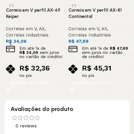
Correia em V perfil AX-69
Correia em V perfil AX-81
C
Keiper
Continental
G
Correias em V
,
AX
,
Correias em V
,
AX
,
C
Correias Industriais
Correias Industriais
C
R$
34,06
R$
47,69
R
Em até
1
x de
Em até
1
x de
R$
47,69
R$
34,06
sem juros
sem juros no cartão
no cartão de crédito!
de crédito!
R$
32,36
R$
45,31
no pix
no pix
Adicionar ao carrinho
Adicionar ao carrinho
Avaliações do produto
0 reviews