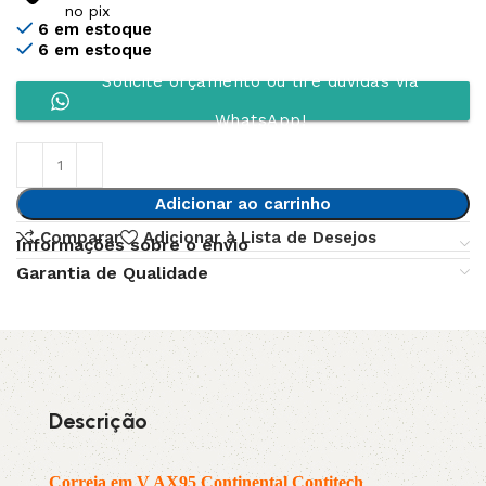
no pix
6 em estoque
6 em estoque
Solicite orçamento ou tire dúvidas via
WhatsApp!
Adicionar ao carrinho
Comparar
Adicionar à Lista de Desejos
Informações sobre o envio
Garantia de Qualidade
Descrição
Correia em V AX95 Continental Contitech