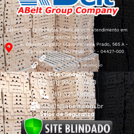
Fabricante de Produtos Plásticos com atendimento em
abrangência nacional!
R. Desembargador Olavo Ferreira Prado, 565 A -
Americanópolis - São Paulo - SP - 04427-000
Política de Privacidade
Política de Troca e Devolução
Fale Conosco
(11) 99212-0433
(11) 3213-9664
abelt@abelt.com.br
Selos de Segurança