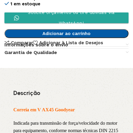
1 em estoque
Solicite orçamento ou tire dúvidas via
WhatsApp!
Adicionar ao carrinho
Comparar
Adicionar à Lista de Desejos
Informações sobre o envio
Garantia de Qualidade
Descrição
Correia em V AX45 Goodyear
Indicada para transmissão de força/velocidade do motor
para equipamento, conforme normas técnicas DIN 2215