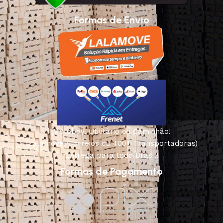
Formas de Envio
Motoboy, Utilitário ou Caminhão!
(Lalamove, Correios ou 400+ Transportadoras)
Entrega para todo Brasil!
Formas de Pagamento