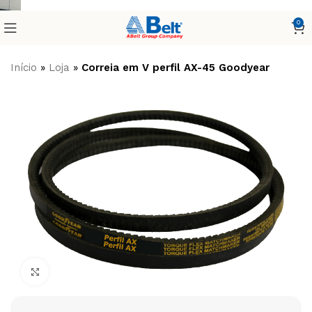
0
Início
»
Loja
»
Correia em V perfil AX-45 Goodyear
Clique para ampliar