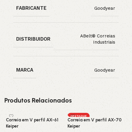
FABRICANTE
Goodyear
ABelt® Correias
DISTRIBUIDOR
Industriais
MARCA
Goodyear
Produtos Relacionados
DESTAQUE
Correia em V perfil AX-61
Correia em V perfil AX-70
C
Keiper
Keiper
C