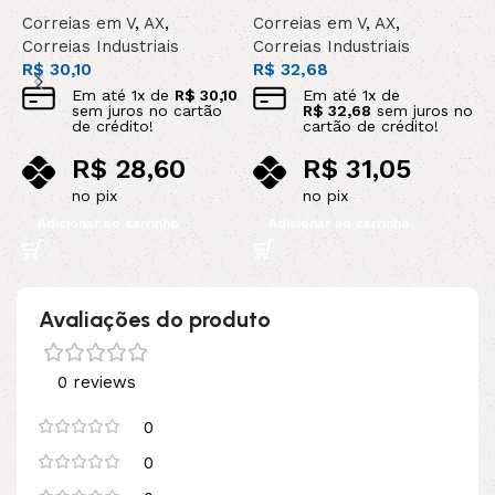
Correias em V
,
AX
,
Correias em V
,
AX
,
C
Correias Industriais
Correias Industriais
C
R$
30,10
R$
32,68
R
Em até
1
x de
R$
30,10
Em até
1
x de
sem juros no cartão
R$
32,68
sem juros no
de crédito!
cartão de crédito!
R$
28,60
R$
31,05
no pix
no pix
Adicionar ao carrinho
Adicionar ao carrinho
Avaliações do produto
0 reviews
0
0