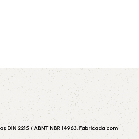
AVX
CC
PK
Z
TB
as DIN 2215 / ABNT NBR 14963. Fabricada com