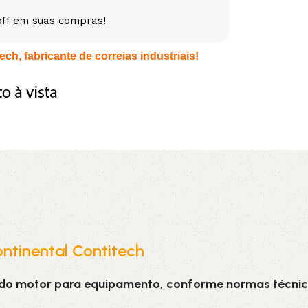
off em suas compras!
5V
5VX
AA
ch, fabricante de correias industriais!
B
BX
C
PJ
PJ
PK
SPB
SPC
SP
XPZ
ZX
ntinental Contitech
 do motor para equipamento, conforme normas técnic