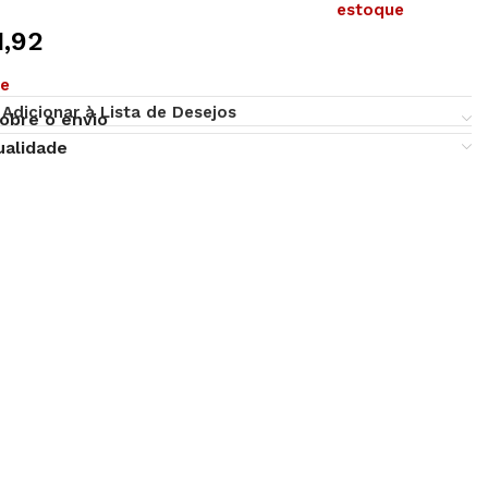
estoque
1,92
ue
Adicionar à Lista de Desejos
obre o envio
ualidade