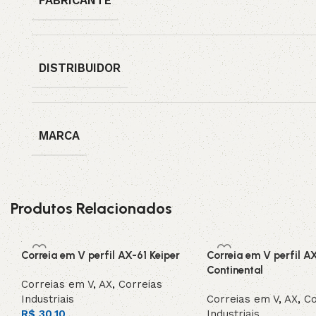
FABRICANTE
DISTRIBUIDOR
MARCA
Produtos Relacionados
Correia em V perfil AX-61 Keiper
Correia em V perfil A
Continental
Correias em V
,
AX
,
Correias
Industriais
Correias em V
,
AX
,
Co
R$
30,10
Industriais