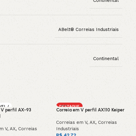
Continental
ABelt® Correias Industriais
Continental
VEL /
DESTAQUE
 V perfil AX-93
Correia em V perfil AX110 Keiper
OMEN
l
Correias em V
,
AX
,
Correias
em V
,
AX
,
Correias
Industriais
R$
42,72