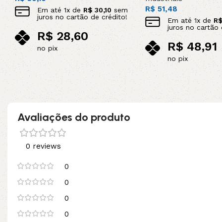
R$
51,48
Em até
1
x de
R$
30,10
sem
juros no cartão de crédito!
Em até
1
x de
R
juros no cartão 
R$
28,60
R$
48,91
no pix
no pix
Adicionar ao carrinho
Adicionar ao carrinho
Avaliações do produto
0 reviews
0
0
0
0