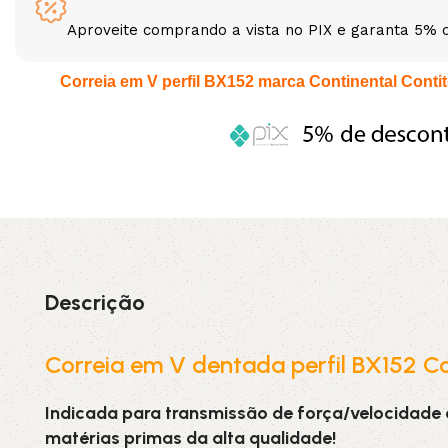
Aproveite comprando a vista no PIX e garanta 5% 
3L
3VX
Correia em V perfil BX152 marca Continental Contite
A
AX
CX
D
PL
SPA
XPA
XPB
Descrição
Correia em V dentada perfil BX152 Co
Indicada para transmissão de força/velocidade
matérias primas da alta qualidade!