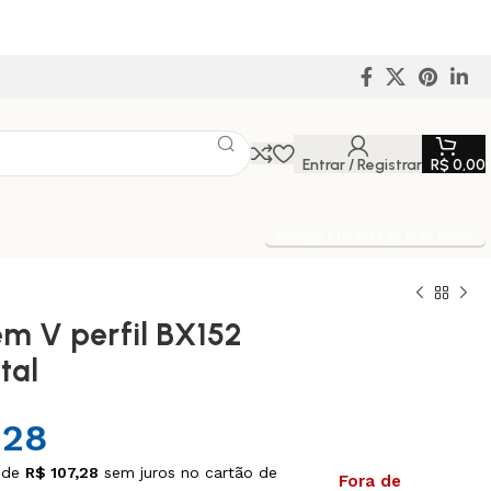
Entrar / Registrar
R$
0,00
Entrega Expressa p/ todo Brasil!
em V perfil BX152
tal
,28
 de
R$
107,28
sem juros no cartão de
Fora de