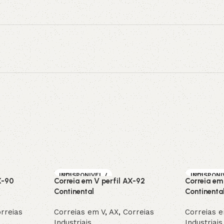
INDISPONIVEL /
INDISPONI
X-90
Correia em V perfil AX-92
Correia em
SOB ENCOMEN
SOB ENC
DA
DA
Continental
Continenta
rreias
Correias em V
,
AX
,
Correias
Correias 
Industriais
Industriais