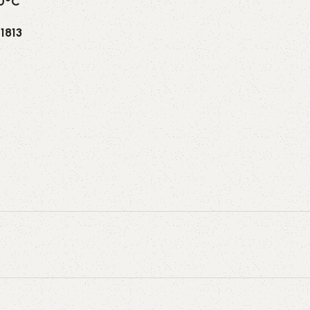
70°C
1813