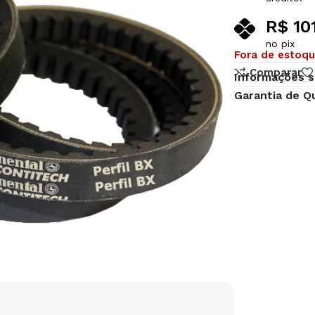
R$
10
no pix
Fora de estoq
Comparar
Informações s
Garantia de Q