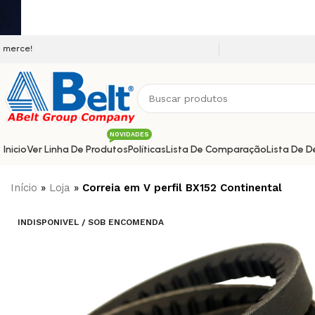
Seja bem vindo a nossa plataforma 
NOVIDADES
Inicio
Ver Linha De Produtos
Políticas
Lista De Comparação
Lista De D
Início
»
Loja
»
Correia em V perfil BX152 Continental
INDISPONIVEL / SOB ENCOMENDA