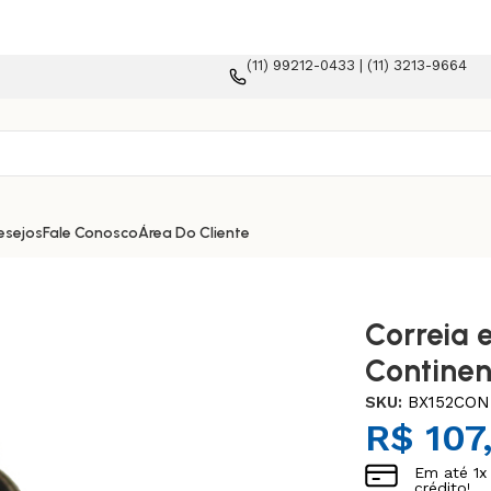
(11) 99212-0433 | (11) 3213-9664
e-commerce!
esejos
Fale Conosco
Área Do Cliente
Correia 
Continen
SKU:
BX152CON
R$
107
Em até
1
x
crédito!