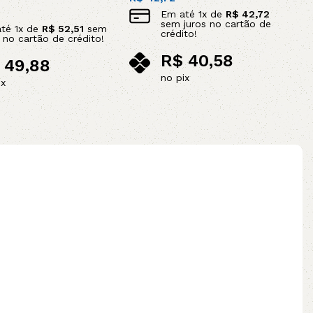
Em até
1
x de
R$
42,72
sem juros no cartão de
até
1
x de
R$
52,51
sem
crédito!
s no cartão de crédito!
R$
40,58
49,88
no pix
ix
Adicionar ao carrinho