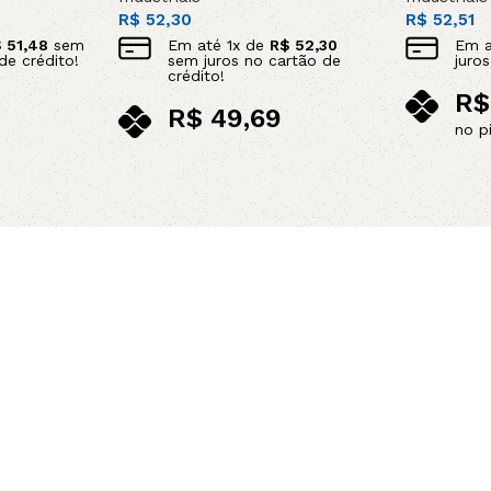
R$
52,30
R$
52,51
$
51,48
sem
Em até
1
x de
R$
52,30
Em 
de crédito!
sem juros no cartão de
juro
crédito!
R$
R$
49,69
no p
no pix
Leia mais
Leia mais