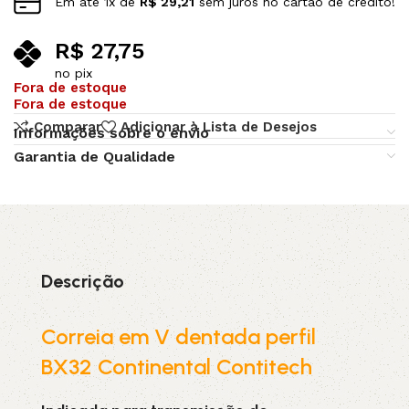
Em até
1
x de
R$
29,21
sem juros no cartão de crédito!
R$
27,75
no pix
Fora de estoque
Fora de estoque
Comparar
Adicionar à Lista de Desejos
Informações sobre o envio
Garantia de Qualidade
Descrição
Correia em V dentada perfil
BX32 Continental Contitech