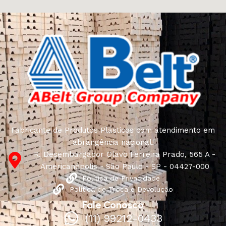
Fabricante de Produtos Plásticos com atendimento em
abrangência nacional!
R. Desembargador Olavo Ferreira Prado, 565 A -
Americanópolis - São Paulo - SP - 04427-000
Política de Privacidade
Política de Troca e Devolução
Fale Conosco
(11) 99212-0433