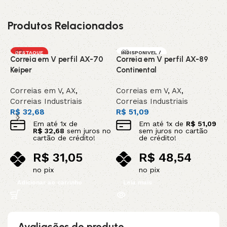
Produtos Relacionados
DESTAQUE
INDISPONIVEL /
Correia em V perfil AX-70
Correia em V perfil AX-89
C
SOB ENCOMEN
DA
Keiper
Continental
K
Correias em V
,
AX
,
Correias em V
,
AX
,
C
Correias Industriais
Correias Industriais
C
R$
32,68
R$
51,09
R
Em até
1
x de
Em até
1
x de
R$
51,09
R$
32,68
sem juros no
sem juros no cartão
cartão de crédito!
de crédito!
R$
31,05
R$
48,54
no pix
no pix
Adicionar ao carrinho
Leia mais
Avaliações do produto