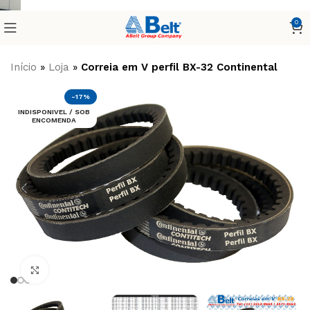
0
Início
»
Loja
»
Correia em V perfil BX-32 Continental
-17%
INDISPONIVEL / SOB
ENCOMENDA
Clique para ampliar