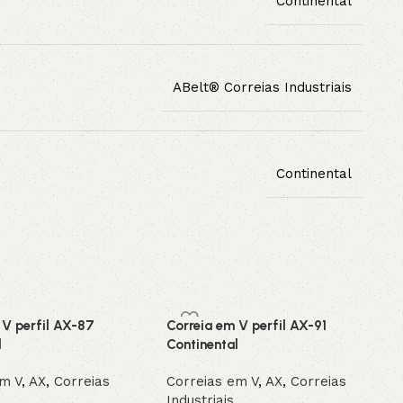
Continental
ABelt® Correias Industriais
Continental
 V perfil AX-87
Correia em V perfil AX-91
l
Continental
em V
,
AX
,
Correias
Correias em V
,
AX
,
Correias
Industriais