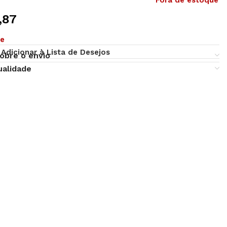
Fora de estoque
,87
ue
Adicionar à Lista de Desejos
obre o envio
ualidade