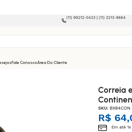
(11) 99212-0433 | (11) 3213-9664
erce!
esejos
Fale Conosco
Área Do Cliente
Correia 
Continen
SKU:
BX84CON
R$
64,
Em até
1
x