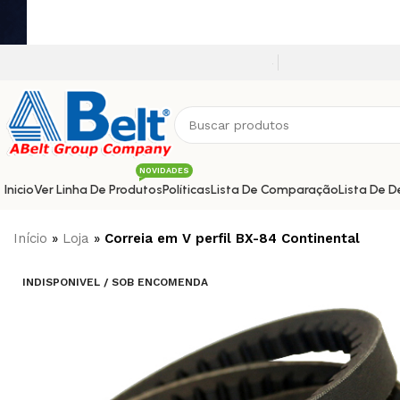
Seja bem vindo a nossa plataforma e-comm
NOVIDADES
Inicio
Ver Linha De Produtos
Políticas
Lista De Comparação
Lista De D
Início
»
Loja
»
Correia em V perfil BX-84 Continental
INDISPONIVEL / SOB ENCOMENDA