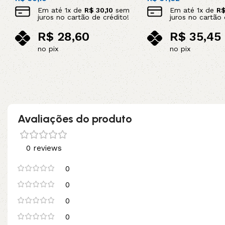
Em até
1
x de
R$
30,10
sem
Em até
1
x de
R
juros no cartão de crédito!
juros no cartão 
R$
28,60
R$
35,45
no pix
no pix
Adicionar ao carrinho
Adicionar ao carrinho
Avaliações do produto
0 reviews
0
0
0
0