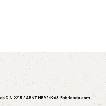
AVX
CC
PK
Z
TB
as DIN 2215 / ABNT NBR 14963. Fabricada com