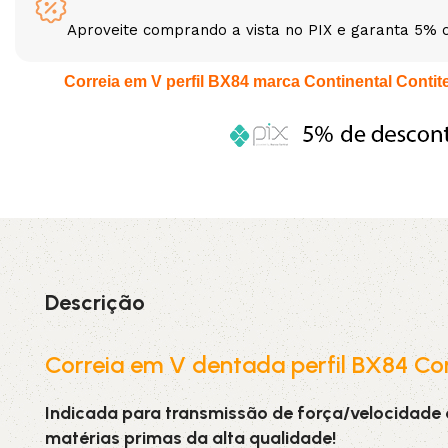
Aproveite comprando a vista no PIX e garanta 5% 
3L
3VX
Correia em V perfil BX84 marca Continental Contitec
A
AX
CX
D
PL
SPA
XPA
XPB
Descrição
Correia em V dentada perfil BX84 Con
Indicada para transmissão de força/velocidade
matérias primas da alta qualidade!