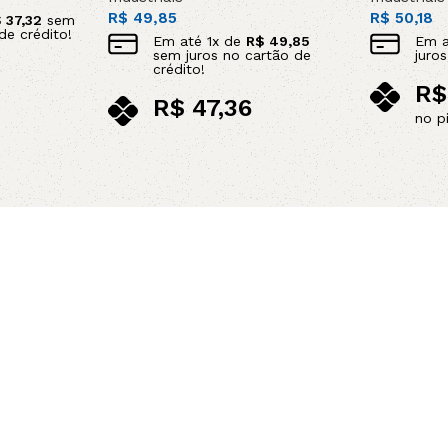
R$
49,85
R$
50,18
$
37,32
sem
de crédito!
Em até
1
x de
R$
49,85
Em 
sem juros no cartão de
juro
crédito!
R$
R$
47,36
no p
no pix
Adicionar 
Adicionar ao carrinho