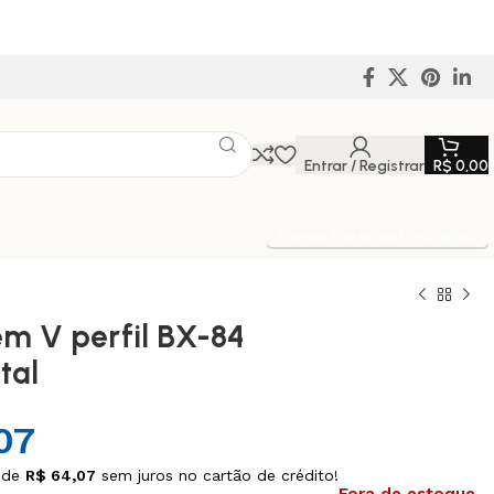
Entrar / Registrar
R$
0,00
Entrega Expressa p/ todo Brasil!
em V perfil BX-84
tal
07
 de
R$
64,07
sem juros no cartão de crédito!