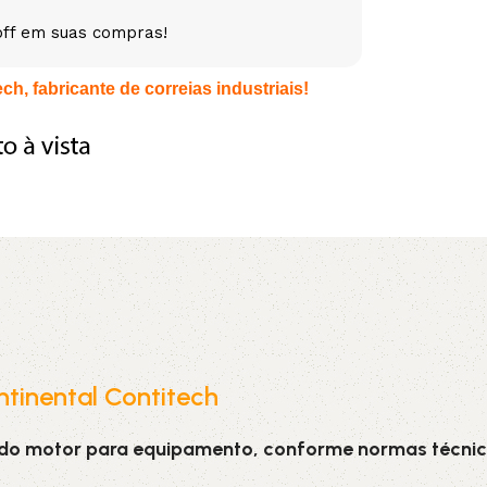
off em suas compras!
5V
5VX
AA
h, fabricante de correias industriais!
B
BX
C
PJ
PJ
PK
SPB
SPC
SP
XPZ
ZX
tinental Contitech
 do motor para equipamento, conforme normas técnic