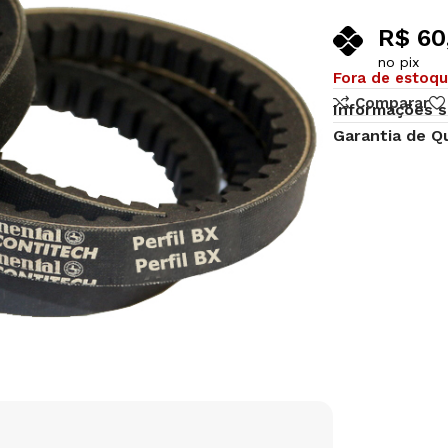
R$
60
no pix
Fora de estoq
Comparar
Informações s
Garantia de Q