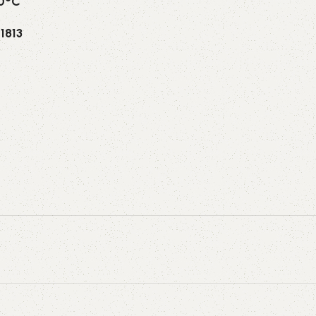
70°C
1813