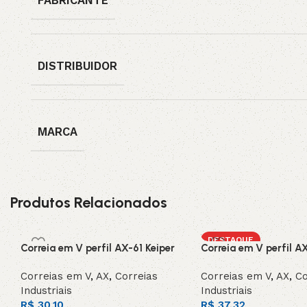
FABRICANTE
DISTRIBUIDOR
MARCA
Produtos Relacionados
DESTAQUE
Correia em V perfil AX-61 Keiper
Correia em V perfil A
Correias em V
,
AX
,
Correias
Correias em V
,
AX
,
Co
Industriais
Industriais
R$
30,10
R$
37,32