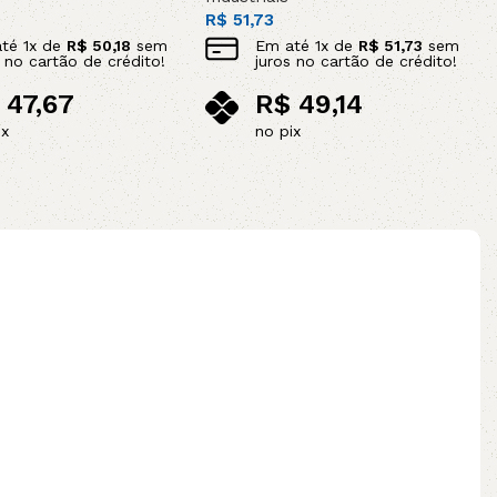
R$
51,73
até
1
x de
R$
50,18
sem
Em até
1
x de
R$
51,73
sem
s no cartão de crédito!
juros no cartão de crédito!
47,67
R$
49,14
ix
no pix
ao carrinho
Adicionar ao carrinho