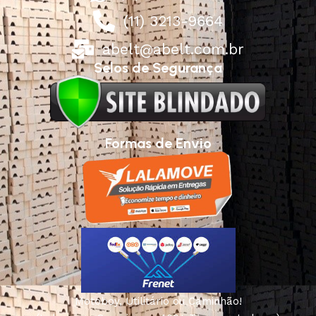
(11) 3213-9664
abelt@abelt.com.br
Selos de Segurança
Formas de Envio
Motoboy, Utilitário ou Caminhão!