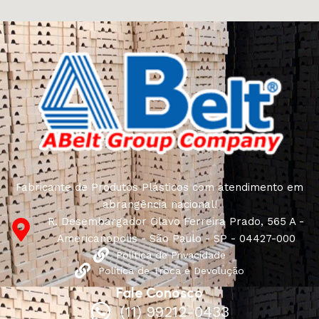
Fabricante de Produtos Plásticos com atendimento em
abrangência nacional!
R. Desembargador Olavo Ferreira Prado, 565 A -
Americanópolis - São Paulo - SP - 04427-000
Política de Privacidade
Política de Troca e Devolução
Fale Conosco
(11) 99212-0433