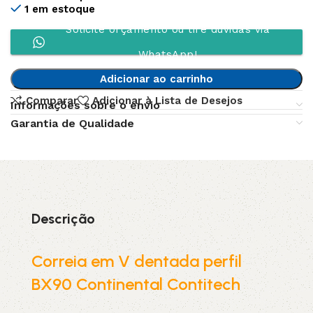
1 em estoque
Solicite orçamento ou tire dúvidas via
WhatsApp!
Adicionar ao carrinho
Comparar
Adicionar à Lista de Desejos
Informações sobre o envio
Garantia de Qualidade
Descrição
Correia em V dentada perfil
BX90 Continental Contitech